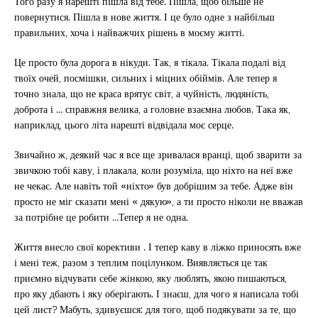
Того разу я нарешті пішла від тебе. Пішла, щоб більше не
повернутися. Пішла в нове життя. І це було одне з найбільш
правильних, хоча і найважчих рішень в моєму житті.
Це просто була дорога в нікуди. Так, я тікала. Тікала подалі від
твоїх очей, посмішки, сильних і міцних обіймів. Але тепер я
точно знала, що не краса врятує світ, а чуйність, людяність,
доброта і … справжня велика, а головне взаємна любов. Така як,
наприклад, цього літа нарешті відвідала моє серце.
Звичайно ж, деякий час я все ще зривалася вранці, щоб зварити за
звичкою тобі каву, і плакала, коли розуміла, що ніхто на неї вже
не чекає. Але навіть той «ніхто» був добрішим за тебе. Адже він
просто не міг сказати мені « дякую», а ти просто ніколи не вважав
за потрібне це робити …Тепер я не одна.
Життя внесло свої корективи . І тепер каву в ліжко приносять вже
і мені теж, разом з теплим поцілунком. Виявляється це так
приємно відчувати себе жінкою, яку люблять, якою пишаються,
про яку дбають і яку оберігають. І знаєш, для чого я написала тобі
цей лист? Мабуть, здивуєшся: для того, щоб подякувати за те, що