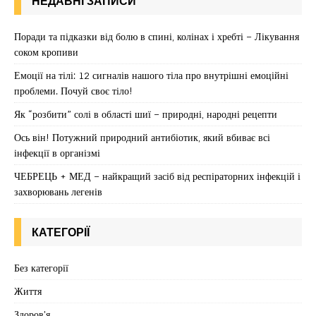
НЕДАВНІ ЗАПИСИ
Поради та підказки від болю в спині, колінах і хребті – Лікування
соком кропиви
Емоції на тілі: 12 сигналів нашого тіла про внутрішні емоційні
проблеми. Почуй своє тіло!
Як “розбити” солі в області шиї – природні, народні рецепти
Ось він! Потужний природний антибіотик, який вбиває всі
інфекції в організмі
ЧЕБРЕЦЬ + МЕД – найкращий засіб від респіраторних інфекцій і
захворювань легенів
КАТЕГОРІЇ
Без категорії
Життя
Здоров'я