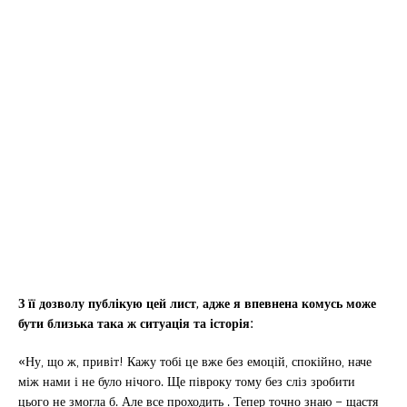
З її дозволу публікую цей лист, адже я впевнена комусь може
бути близька така ж ситуація та історія:
«Ну, що ж, привіт! Кажу тобі це вже без емоцій, спокійно, наче
між нами і не було нічого. Ще півроку тому без сліз зробити
цього не змогла б. Але все проходить . Тепер точно знаю – щастя