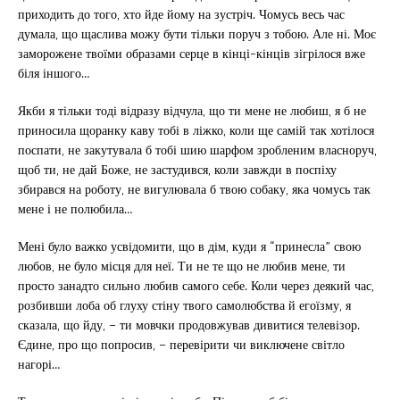
приходить до того, хто йде йому на зустріч. Чомусь весь час
думала, що щаслива можу бути тільки поруч з тобою. Але ні. Моє
заморожене твоїми образами серце в кінці-кінців зігрілося вже
біля іншого…
Якби я тільки тоді відразу відчула, що ти мене не любиш, я б не
приносила щоранку каву тобі в ліжко, коли ще самій так хотілося
поспати, не закутувала б тобі шию шарфом зробленим власноруч,
щоб ти, не дай Боже, не застудився, коли завжди в поспіху
збирався на роботу, не вигулювала б твою собаку, яка чомусь так
мене і не полюбила…
Мені було важко усвідомити, що в дім, куди я “принесла” свою
любов, не було місця для неї. Ти не те що не любив мене, ти
просто занадто сильно любив самого себе. Коли через деякий час,
розбивши лоба об глуху стіну твого самолюбства й егоїзму, я
сказала, що йду, – ти мовчки продовжував дивитися телевізор.
Єдине, про що попросив, – перевірити чи виключене світло
нагорі…