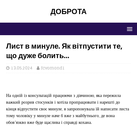
ДОБРОТА
Лист в минуле. Як вітпустити те,
що дуже болить…
13.05.2024
fcvomond1
На одній із консультацій працюючи з дівчиною, яка пережила
важкий розрив стосунків і хотіла пропрацювати і нарешті до
кінця відпустити своє минуле, я запропонувала їй написати листа
тому чоловіку у минуле наче б вже з майбутнього, де вона
обов’язкво вже буде щаслива і справді кохана.