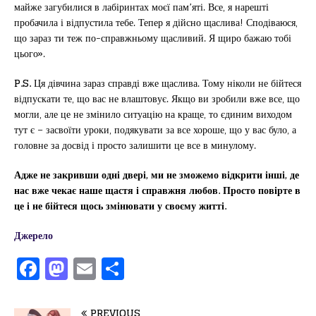
майже загубилися в лабіринтах моєї пам’яті. Все, я нарешті
пробачила і відпустила тебе. Тепер я дійсно щаслива! Сподіваюся,
що зараз ти теж по-справжньому щасливий. Я щиро бажаю тобі
цього».
P.S.
Ця дівчина зараз справді вже щаслива. Тому ніколи не бійтеся
відпускати те, що вас не влаштовує. Якщо ви зробили вже все, що
могли, але це не змінило ситуацію на краще, то єдиним виходом
тут є – засвоїти уроки, подякувати за все хороше, що у вас було, а
головне за досвід і просто залишити це все в минулому.
Адже не закривши одні двері, ми не зможемо відкрити інші, де
нас вже чекає наше щастя і справжня любов. Просто повірте в
це і не бійтеся щось змінювати у своєму житті.
Джерело
F
M
E
П
a
a
m
од
c
st
ai
іл
PREVIOUS