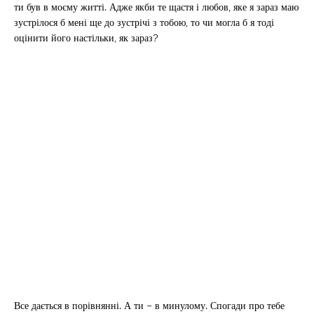
ти був в моєму житті. Адже якби те щастя і любов, яке я зараз маю
зустрілося б мені ще до зустрічі з тобою, то чи могла б я тоді
оцінити його настільки, як зараз?
Все дається в порівнянні. А ти – в минулому. Спогади про тебе