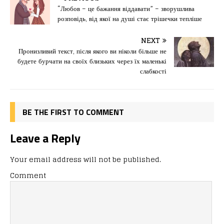
e
o
l
и
“Любов – це бажання віддавати” – зворушлива
розповідь, від якої на душі стає трішечки тепліше
b
d
т
o
o
ис
NEXT
Пронизливий текст, після якого ви ніколи більше не
o
n
я
будете бурчати на своїх близьких через їх маленькі
k
слабкості
BE THE FIRST TO COMMENT
Leave a Reply
Your email address will not be published.
Comment