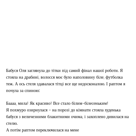
Бабуся Оля заглянула до тітки під самий фінал нашої роботи. Я
стояла на драбині, волосся моє було наполовину біле, футболка
теж. А ось стеля здавалася тітці все ще недосконалою. І раптом я
почула за спиною:
Баааа, мила! Як красиво! Все стало білим-білесеньким!
Я похмуро озирнулася – на порозі до кімнати стояла худенька
бабуся з величезними блакитними очима, і захоплено дивилася на
стелю.
А потім раптом переключилася на мене