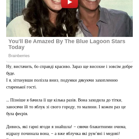
Ну, вистачить, бо справді красиво. Зараз ще висохне і зовсім добре
буде.
І я, зітхнувши полізла вниз, подумки дякуючи захопленню
старенької гості.
… Пізніше я бачила її ще кілька разів. Вона заходила до тітки,
заносячи їй то яблук зі свого городу, то малини. І кожен раз це
була феєрія.
Дивись, які гарні ягоди я знайшла! – сяючи блакитними очима,
відразу починала вона, – а вже яблучка які рум’яні і медові!