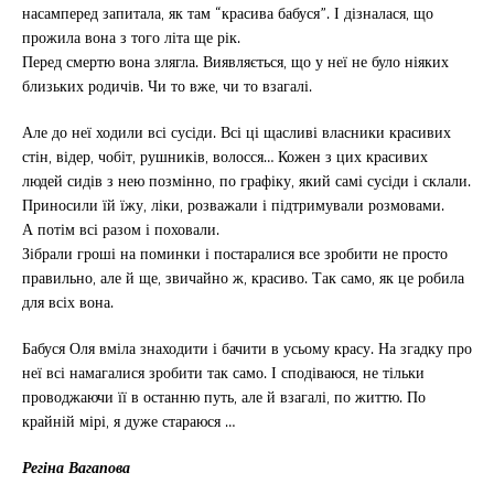
насамперед запитала, як там “красива бабуся”. І дізналася, що
прожила вона з того літа ще рік.
Перед смертю вона злягла. Виявляється, що у неї не було ніяких
близьких родичів. Чи то вже, чи то взагалі.
Але до неї ходили всі сусіди. Всі ці щасливі власники красивих
стін, відер, чобіт, рушників, волосся… Кожен з цих красивих
людей сидів з нею позмінно, по графіку, який самі сусіди і склали.
Приносили їй їжу, ліки, розважали і підтримували розмовами.
А потім всі разом і поховали.
Зібрали гроші на поминки і постаралися все зробити не просто
правильно, але й ще, звичайно ж, красиво. Так само, як це робила
для всіх вона.
Бабуся Оля вміла знаходити і бачити в усьому красу. На згадку про
неї всі намагалися зробити так само. І сподіваюся, не тільки
проводжаючи її в останню путь, але й взагалі, по життю. По
крайній мірі, я дуже стараюся …
Регіна Вагапова