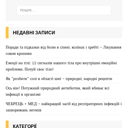
НЕДАВНІ ЗАПИСИ
Поради та підказки від болю в спині, колінах і хребті – Лікування
соком кропиви
Емоції на тілі: 12 сигналів нашого тіла про внутрішні емоційні
проблеми. Почуй своє тіло!
Як “розбити” солі в області шиї – природні, народні рецепти
Ось він! Потужний природний антибіотик, який вбиває всі
інфекції в організмі
ЧЕБРЕЦЬ + МЕД – найкращий засіб від респіраторних інфекцій і
захворювань легенів
КАТЕГОРІЇ