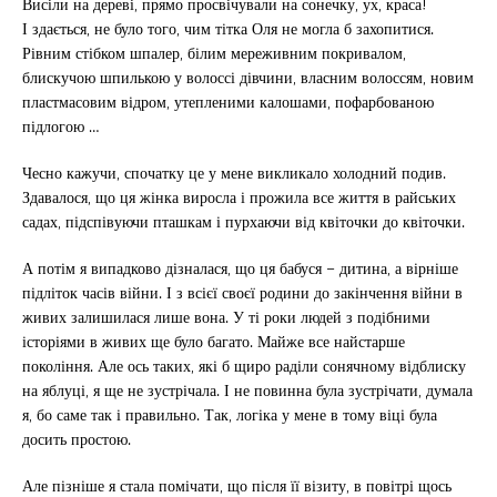
Висіли на дереві, прямо просвічували на сонечку, ух, краса!
І здається, не було того, чим тітка Оля не могла б захопитися.
Рівним стібком шпалер, білим мереживним покривалом,
блискучою шпилькою у волоссі дівчини, власним волоссям, новим
пластмасовим відром, утепленими калошами, пофарбованою
підлогою …
Чесно кажучи, спочатку це у мене викликало холодний подив.
Здавалося, що ця жінка виросла і прожила все життя в райських
садах, підспівуючи пташкам і пурхаючи від квіточки до квіточки.
А потім я випадково дізналася, що ця бабуся – дитина, а вірніше
підліток часів війни. І з всієї своєї родини до закінчення війни в
живих залишилася лише вона. У ті роки людей з подібними
історіями в живих ще було багато. Майже все найстарше
покоління. Але ось таких, які б щиро раділи сонячному відблиску
на яблуці, я ще не зустрічала. І не повинна була зустрічати, думала
я, бо саме так і правильно. Так, логіка у мене в тому віці була
досить простою.
Але пізніше я стала помічати, що після її візиту, в повітрі щось