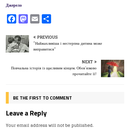
Джерело
F
M
E
П
a
a
m
од
c
st
ai
іл
PREVIOUS
e
o
l
и
“Найжахливіша і нестерпна дитина може
виправитися”
b
d
т
o
o
ис
NEXT
Повчальна історія із щасливим кінцем. Обов’язково
o
n
я
прочитайте її!
k
BE THE FIRST TO COMMENT
Leave a Reply
Your email address will not be published.