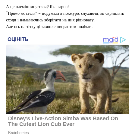
А це племінниця твоя? Яка гарна!
“Прямо як стеля” – подумала я похмуро, слухаючи, як скриплять
сходи і намагаючись зберігати на них рівновагу.
Але ось на тітку ці захоплення раптом подіяли.