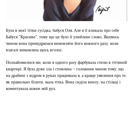
Була в моєї тітки сусідка, бабуся Оля. Але я її кликала про себе
Бабуся “Красиво”, тому що це було її улюблене слово. Якимось
чином вона примудрялася вимовляти його кожного разу, коли
взагалі вимовляла щось вголос.
Познайомилися ми, коли я одного разу фарбувала стелю в тітчиній
квартирі. Я була дуже зла і стомлена – головним чином тому, що
на драбині з відром в руках працювала я, а краще уявлення про те,
як правильно білити, мала тітка. Вона сиділа внизу, на стільці і
коментувала кожен мій рух.