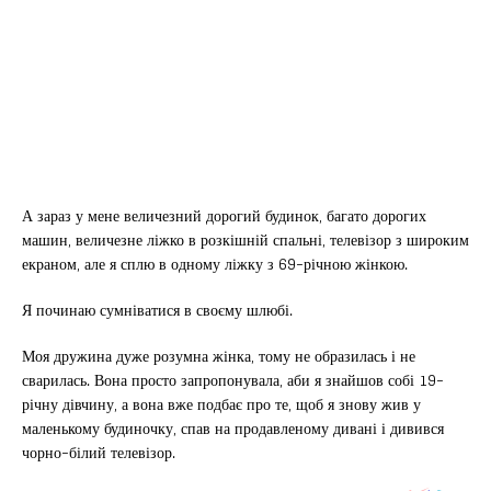
А зараз у мене величезний дорогий будинок, багато дорогих
машин, величезне ліжко в розкішній спальні, телевізор з широким
екраном, але я сплю в одному ліжку з 69-річною жінкою.
Я починаю сумніватися в своєму шлюбі.
Моя дружина дуже розумна жінка, тому не образилась і не
сварилась. Вона просто запропонувала, аби я знайшов собі 19-
річну дівчину, а вона вже подбає про те, щоб я знову жив у
маленькому будиночку, спав на продавленому дивані і дивився
чорно-білий телевізор.