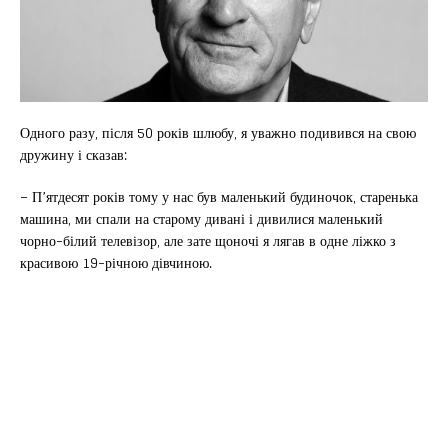
Одного разу, після 50 років шлюбу, я уважно подивився на свою
дружину і сказав:
– П’ятдесят років тому у нас був маленький будиночок, старенька
машина, ми спали на старому дивані і дивилися маленький
чорно-білий телевізор, але зате щоночі я лягав в одне ліжко з
красивою 19-річною дівчиною.