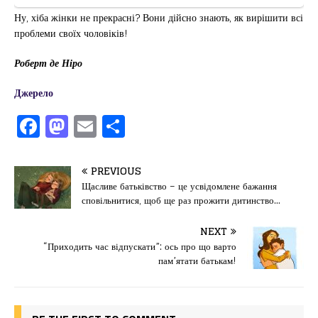
Ну, хіба жінки не прекрасні? Вони дійсно знають, як вирішити всі
проблеми своїх чоловіків!
Роберт де Ніро
Джерело
F
M
E
П
a
a
m
од
c
st
ai
іл
PREVIOUS
e
o
l
и
Щасливе батьківство – це усвідомлене бажання
сповільнитися, щоб ще раз прожити дитинство…
b
d
т
o
o
ис
NEXT
“Приходить час відпускати”: ось про що варто
o
n
я
пам’ятати батькам!
k