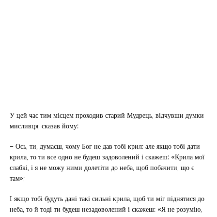
У цей час тим місцем проходив старий Мудрець, відчувши думки
мисливця, сказав йому:
– Ось, ти, думаєш, чому Бог не дав тобі крил; але якщо тобі дати
крила, то ти все одно не будеш задоволений і скажеш: «Крила мої
слабкі, і я не можу ними долетіти до неба, щоб побачити, що є
там»;
І якщо тобі будуть дані такі сильні крила, щоб ти міг піднятися до
неба, то й тоді ти будеш незадоволений і скажеш: «Я не розумію,