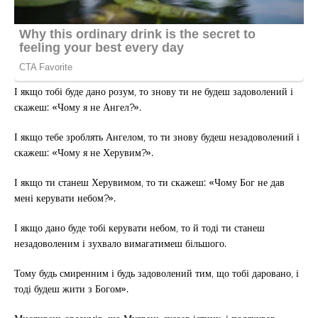
І якщо тобі буде дано розум, то знову ти не будеш задоволений і
скажеш: «Чому я не Ангел?».
І якщо тебе зроблять Ангелом, то ти знову будеш незадоволений і
скажеш: «Чому я не Херувим?».
І якщо ти станеш Херувимом, то ти скажеш: «Чому Бог не дав
мені керувати небом?».
І якщо дано буде тобі керувати небом, то й тоді ти станеш
незадоволеним і зухвало вимагатимеш більшого.
Тому будь смиренним і будь задоволений тим, що тобі даровано, і
тоді будеш жити з Богом».