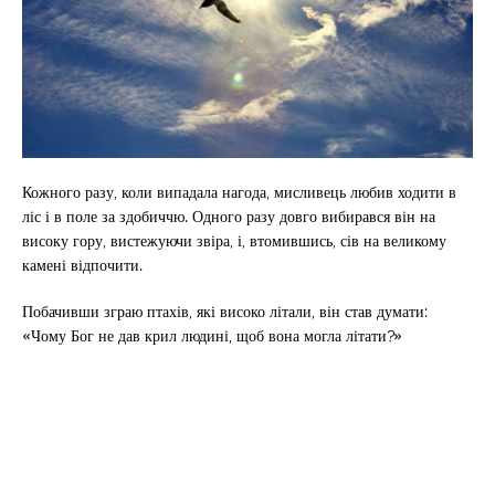
Кожного разу, коли випадала нагода, мисливець любив ходити в
ліс і в поле за здобиччю. Одного разу довго вибирався він на
високу гору, вистежуючи звіра, і, втомившись, сів на великому
камені відпочити.
Побачивши зграю птахів, які високо літали, він став думати:
«Чому Бог не дав крил людині, щоб вона могла літати?»