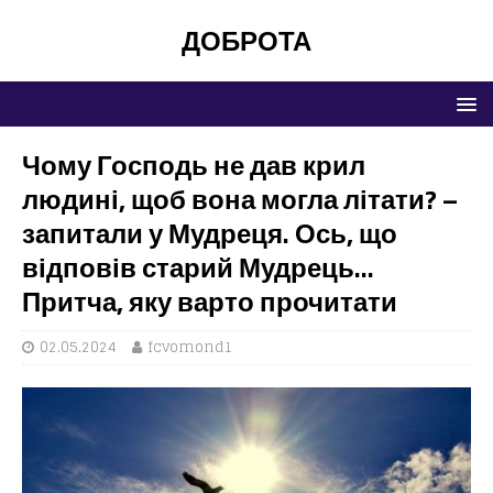
ДОБРОТА
Чому Господь не дав крил
людині, щоб вона могла літати? –
запитали у Мудреця. Ось, що
відповів старий Мудрець…
Притча, яку варто прочитати
02.05.2024
fcvomond1