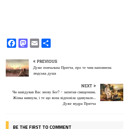
F
M
E
П
a
a
m
од
c
st
ai
іл
PREVIOUS
e
o
l
и
Дуже повчальна Притча, про те чим наповнена
людська душа
b
d
т
o
o
ис
NEXT
Чи навідував Вас знову Бог? – запитав священник.
o
n
я
Жінка кивнула, і те що вона відповіла здивувало…
k
Дуже мудра Притча
BE THE FIRST TO COMMENT