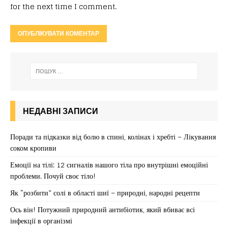
for the next time I comment.
НЕДАВНІ ЗАПИСИ
Поради та підказки від болю в спині, колінах і хребті – Лікування
соком кропиви
Емоції на тілі: 12 сигналів нашого тіла про внутрішні емоційні
проблеми. Почуй своє тіло!
Як “розбити” солі в області шиї – природні, народні рецепти
Ось він! Потужний природний антибіотик, який вбиває всі
інфекції в організмі