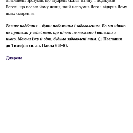
Мисливець зрозумів, що Мудрець сказав істину, і подякував
Богові, що послав йому ченця, який напоумив його і відкрив йому
шлях смирення.
Велике надбання – бути побожним і задоволеним. Бо ми нічого
не принесли у світ: явно, що нічого не можемо і винести з
нього. Маючи їжу й одяг, будьмо задоволені тим.
(1 Послання
до Тимофія св. ап. Павла 6:6-8).
Джерело