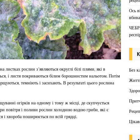
рецеп
Ось в
вбива
ЧЕБР
респі
К
 листках рослин з’являються округлі білі плями, які в
Без к
ься, і листя покриваються білим борошнистим нальотом. Потім
Житт
щуються, темніють і засихають. В результаті цього рослина
Здоро
Притч
ванні огірків на одному і тому ж місці, де скупчується
ри повітря і поливи рослин холодною водою гриби, які є
Реце
 і хвороба поширюється по всій грядці.
Цікав