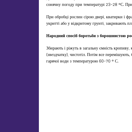
сонячну погоду при температурі 23-28 °С. При
При обробці рослин сірою двері, кватирки і ф
укритті або у відкритому грунті, закривають п
Народний спосіб боротьби з борошнистою р
Збирають і ріжуть в загальну ємність кропиву,
(звездчатку), чистотіл. Потім все перемішують,
гарячої води з температурою 60-70 ° С.