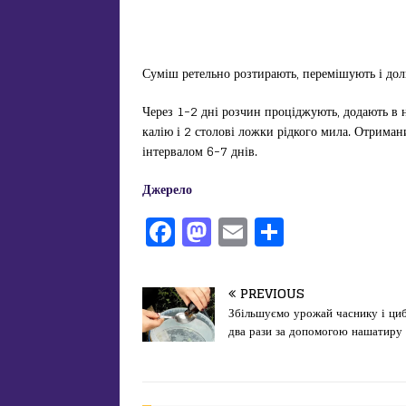
Суміш ретельно розтирають, перемішують і дол
Через 1-2 дні розчин проціджують, додають в 
калію і 2 столові ложки рідкого мила. Отрима
інтервалом 6-7 днів.
Джерело
F
M
E
П
a
a
m
од
c
st
ai
іл
PREVIOUS
e
o
l
и
Збільшуємо урожай часнику і циб
два рази за допомогою нашатиру
b
d
т
o
o
ис