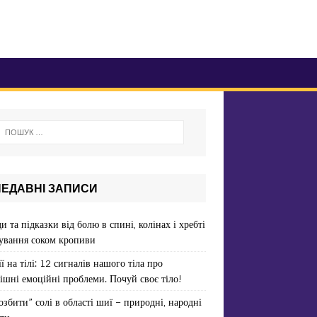
НЕДАВНІ ЗАПИСИ
и та підказки від болю в спині, колінах і хребті
ування соком кропиви
ї на тілі: 12 сигналів нашого тіла про
ішні емоційні проблеми. Почуй своє тіло!
озбити” солі в області шиї – природні, народні