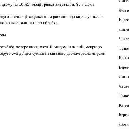
Лист
 цьому на 10 м2 площі грядки витрачають 30 г сірки.
Жовт
рамуги в теплиці закривають, а рослини, що вирощуються в
Верес
лівкою на 2 години після обробки.
Липе
осою
Черв
 кульбабу, подорожник, мати-й-мачуху, іван-чай, мокрицю
Траве
 беруть 5-6 д / цієї суміші і заливають двома-трьома літрами
Квіте
Берез
Липе
Черв
Траве
Квіте
Берез
Люти