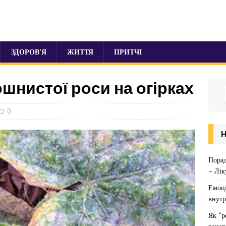
ЗДОРОВ’Я
ЖИТТЯ
ПРИТЧІ
шнистої роси на огірках
0
Порад
– Лік
Емоці
внутр
Як “р