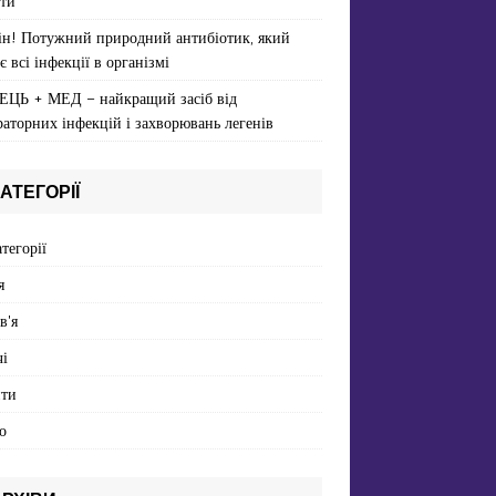
ти
ін! Потужний природний антибіотик, який
є всі інфекції в організмі
ЕЦЬ + МЕД – найкращий засіб від
раторних інфекцій і захворювань легенів
АТЕГОРІЇ
атегорії
я
в'я
і
пти
о