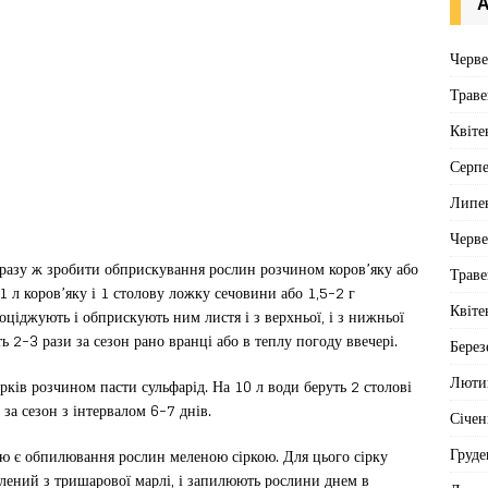
А
Черв
Траве
Квіте
Серп
Липе
Черв
дразу ж зробити обприскування рослин розчином коров’яку або
Траве
1 л коров’яку і 1 столову ложку сечовини або 1,5-2 г
Квіте
ціджують і обприскують ним листя і з верхньої, і з нижньої
ь 2-3 рази за сезон рано вранці або в теплу погоду ввечері.
Берез
Люти
рків розчином пасти сульфарід. На 10 л води беруть 2 столові
а сезон з інтервалом 6-7 днів.
Січен
Груде
 є обпилювання рослин меленою сіркою. Для цього сірку
лений з тришарової марлі, і запилюють рослини днем в