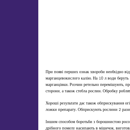
При появі перших ознак хвороби необхідно ві
марганцевокислого калію. На 10 л води беруть 
марганцівки. Розчин ретельно перемішують, про
сторони, а також стебла рослин. Обробку роблят
Хороші результати дає також обприскування огі
ложки препарату. Обприскують рослини 2 рази з
Іншим способом боротьби з борошнистою росою
дрібного помелу насипають в мішечок, виготов