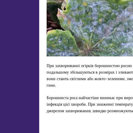
При захворюванні огірків борошнистою росою на
подальшому збільшуються в розмірах і зливают
вони стають світлими або жовто-зеленими, змор
гине.
Борошниста роса найчастіше виникає при вирощу
інфекція цієї хвороби. При зниженні температу
джерелом захворювання, швидко розмножуються