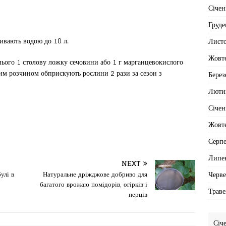
Січен
Груде
ивають водою до 10 л.
Лист
Жовт
нього 1 столову ложку сечовини або 1 г марганцевокислого
ним розчином обприскують рослини 2 рази за сезон з
Берез
Люти
Січен
Жовт
Серп
Липе
NEXT
Черв
улі в
Натуральне дріжджове добриво для
багатого врожаю помідорів, огірків і
Траве
перців
Січ