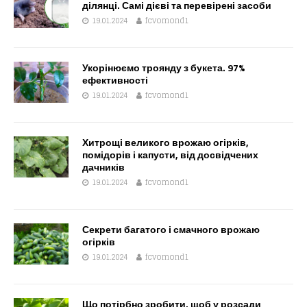
ділянці. Самі дієві та перевірені засоби
19.01.2024
fcvomond1
Укорінюємо троянду з букета. 97%
ефективності
19.01.2024
fcvomond1
Хитрощі великого врожаю огірків,
помідорів і капусти, від досвідчених
дачників
19.01.2024
fcvomond1
Секрети багатого і смачного врожаю
огірків
19.01.2024
fcvomond1
Що потірбно зробити, щоб у розсади