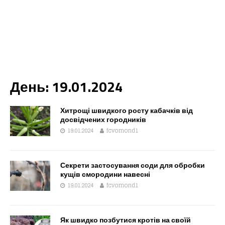
День:
19.01.2024
Хитрощі швидкого росту кабачків від
досвідчених городників
19.01.2024
fcvomond1
Секрети застосування соди для обробки
кущів смородини навесні
19.01.2024
fcvomond1
Як швидко позбутися кротів на своїй