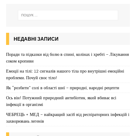
НЕДАВНІ ЗАПИСИ
Поради та підказки від болю в спині, колінах і хребті – Лікування
соком кропиви
Емоції на тілі: 12 сигналів нашого тіла про внутрішні емоційні
проблеми. Почуй своє тіло!
Як “розбити” солі в області шиї – природні, народні рецепти
Ось він! Потужний природний антибіотик, який вбиває всі
інфекції в організмі
ЧЕБРЕЦЬ + МЕД – найкращий засіб від респіраторних інфекцій і
захворювань легенів