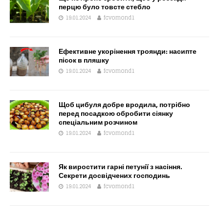
перцю було товсте стебло
19.01.2024
fcvomond1
Ефективне укорінення троянди: насипте
пісок в пляшку
19.01.2024
fcvomond1
Щоб цибуля добре вродила, потрібно
перед посадкою обробити сіянку
спеціальним розчином
19.01.2024
fcvomond1
Як виростити гарні петунії з насіння.
Секрети досвідчених господинь
19.01.2024
fcvomond1