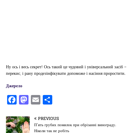
Ну ось і весь секрет! Ось такий це чудовий і універсальний засіб –
перекис, і рану продезінфікувати допоможе і насіння проростити.
Джерело
F
M
E
П
a
a
m
од
c
st
ai
іл
PREVIOUS
e
o
l
и
П’ять грубих помилок при обрізанні винограду.
Ніколи так не робіть