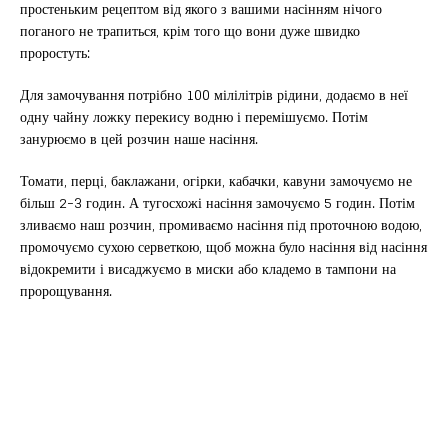
простеньким рецептом від якого з вашими насінням нічого
поганого не трапиться, крім того що вони дуже швидко
проростуть:
Для замочування потрібно 100 мілілітрів рідини, додаємо в неї
одну чайну ложку перекису водню і перемішуємо. Потім
занурюємо в цей розчин наше насіння.
Томати, перці, баклажани, огірки, кабачки, кавуни замочуємо не
більш 2-3 годин. А тугосхожі насіння замочуємо 5 годин. Потім
зливаємо наш розчин, промиваємо насіння під проточною водою,
промочуємо сухою серветкою, щоб можна було насіння від насіння
відокремити і висаджуємо в миски або кладемо в тампони на
пророщування.