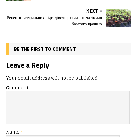
b
d
т
o
o
ис
NEXT
Рецепти натуральних підгодівель розсади томатів для
o
n
я
багатого врожаю
k
BE THE FIRST TO COMMENT
Leave a Reply
Your email address will not be published.
Comment
Name
*