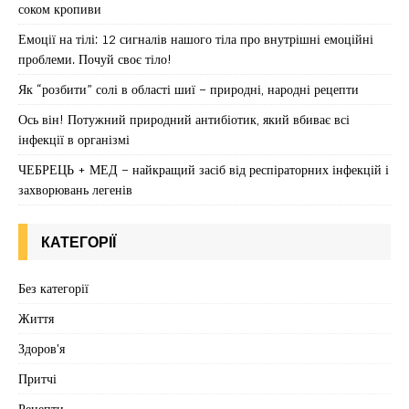
соком кропиви
Емоції на тілі: 12 сигналів нашого тіла про внутрішні емоційні
проблеми. Почуй своє тіло!
Як “розбити” солі в області шиї – природні, народні рецепти
Ось він! Потужний природний антибіотик, який вбиває всі
інфекції в організмі
ЧЕБРЕЦЬ + МЕД – найкращий засіб від респіраторних інфекцій і
захворювань легенів
КАТЕГОРІЇ
Без категорії
Життя
Здоров'я
Притчі
Рецепти