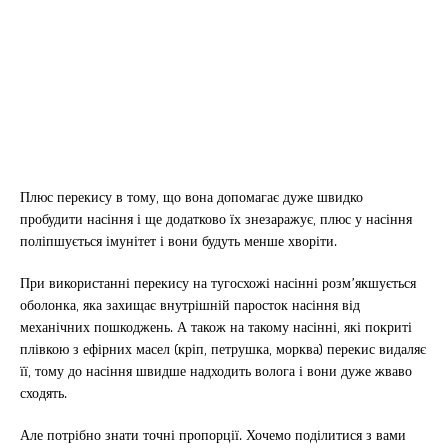
Плюс перекису в тому, що вона допомагає дуже швидко
пробудити насіння і ще додатково їх знезаражує, плюс у насіння
поліпшується імунітет і вони будуть менше хворіти.
При використанні перекису на тугосхожі насінні розм’якшується
оболонка, яка захищає внутрішній паросток насіння від
механічних пошкоджень. А також на такому насінні, які покриті
плівкою з ефірних масел (кріп, петрушка, морква) перекис видаляє
її, тому до насіння швидше надходить волога і вони дуже жваво
сходять.
Але потрібно знати точні пропорції. Хочемо поділитися з вами