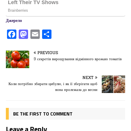
Джерело
F
M
E
П
a
a
m
од
c
st
ai
іл
PREVIOUS
e
o
l
и
9 секретів вирощування відмінного врожаю томатів
b
d
т
o
o
ис
NEXT
Коли потрібно збирати цибулю, і як її зберігати щоб
o
n
я
вона пролежала до весни
k
BE THE FIRST TO COMMENT
Leave a Reply