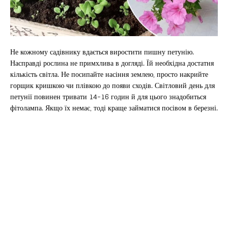
Не кожному садівнику вдається виростити пишну петунію.
Насправді рослина не примхлива в догляді. Їй необхідна достатня
кількість світла. Не посипайте насіння землею, просто накрийте
горщик кришкою чи плівкою до появи сходів. Світловий день для
петунії повинен тривати 14-16 годин й для цього знадобиться
фітолампа. Якщо їх немає, тоді краще займатися посівом в березні.