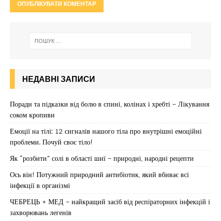
НЕДАВНІ ЗАПИСИ
Поради та підказки від болю в спині, колінах і хребті – Лікування
соком кропиви
Емоції на тілі: 12 сигналів нашого тіла про внутрішні емоційні
проблеми. Почуй своє тіло!
Як “розбити” солі в області шиї – природні, народні рецепти
Ось він! Потужний природний антибіотик, який вбиває всі
інфекції в організмі
ЧЕБРЕЦЬ + МЕД – найкращий засіб від респіраторних інфекцій і
захворювань легенів