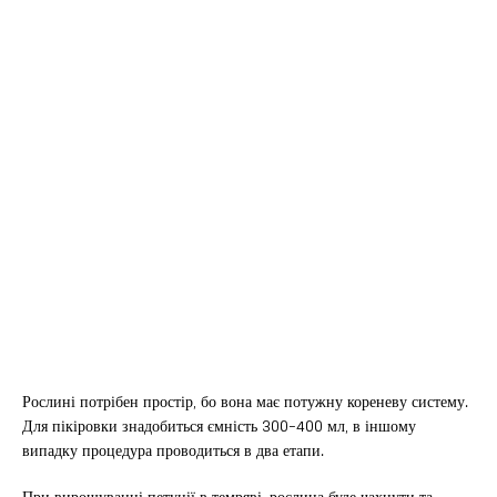
Рослині потрібен простір, бо вона має потужну кореневу систему.
Для пікіровки знадобиться ємність 300-400 мл, в іншому
випадку процедура проводиться в два етапи.
При вирощуванні петунії в темряві, рослина буде чахнути та