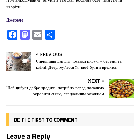
хворіти.
Джерело
F
M
E
П
a
a
m
од
c
st
ai
іл
PREVIOUS
e
o
l
и
Сприятливі дні для посадки цибулі у березні та
квітні. Дотримуйтеся їх, щоб бути з врожаєм
b
d
т
o
o
ис
NEXT
Щоб цибуля добре вродила, потрібно перед посадкою
o
n
я
обробити сіянку спеціальним розчином
k
BE THE FIRST TO COMMENT
Leave a Reply