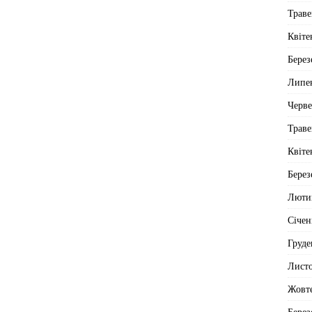
Траве
Квіте
Берез
Липе
Черв
Траве
Квіте
Берез
Люти
Січен
Груде
Лист
Жовт
Берез