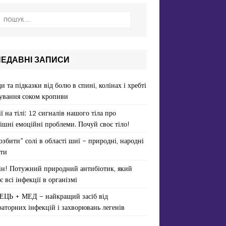
НЕДАВНІ ЗАПИСИ
и та підказки від болю в спині, колінах і хребті
ування соком кропиви
ї на тілі: 12 сигналів нашого тіла про
ішні емоційні проблеми. Почуй своє тіло!
озбити” солі в області шиї – природні, народні
ти
ін! Потужний природний антибіотик, який
є всі інфекції в організмі
ЕЦЬ + МЕД – найкращий засіб від
раторних інфекцій і захворювань легенів