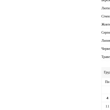
Люти
Січен
Жовт
Серп
Липе
Черв
Траве
Гру
Пн
4
11