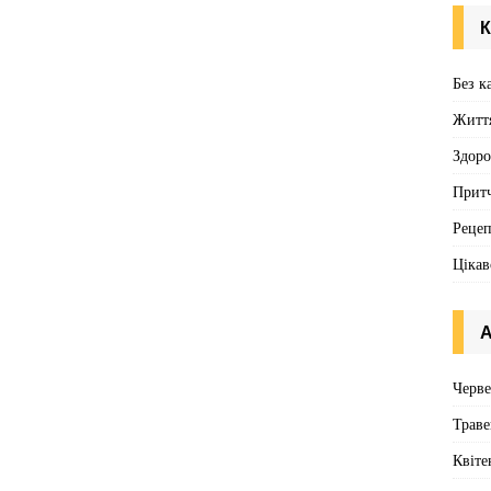
o
n
К
k
Без к
Житт
Здоро
Притч
Реце
Цікав
А
Черв
Траве
Квіте