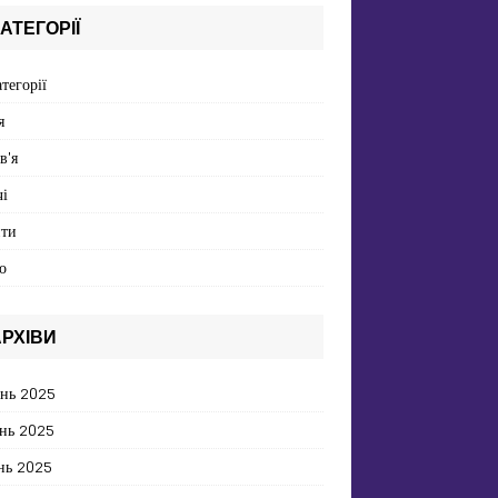
АТЕГОРІЇ
атегорії
я
в'я
і
пти
о
РХІВИ
ень 2025
нь 2025
нь 2025