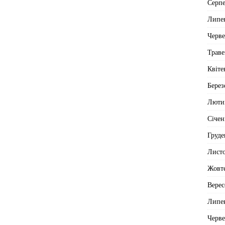
Серп
Липе
Черв
Траве
Квіте
Берез
Люти
Січен
Груде
Лист
Жовт
Верес
Липе
Черв