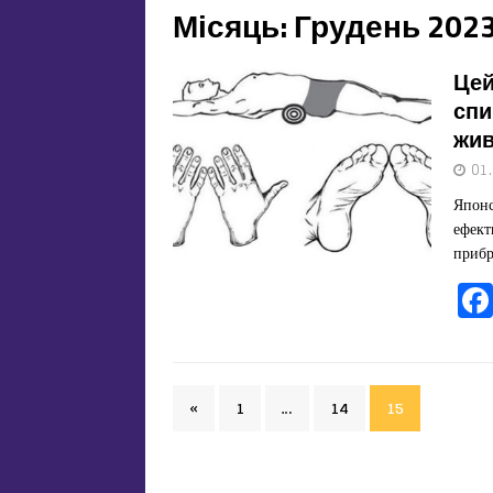
Місяць:
Грудень 202
Цей
спи
жив
01
Японс
ефект
прибр
«
1
…
14
15