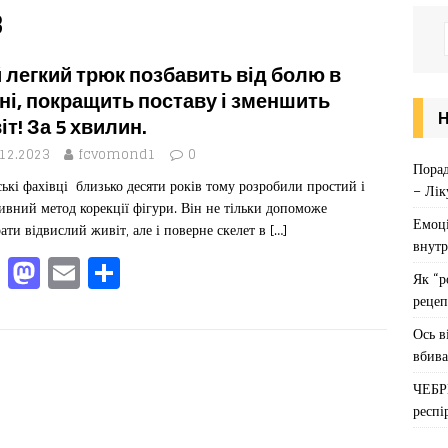
3
 легкий трюк позбавить від болю в
ні, покращить поставу і зменшить
іт! За 5 хвилин.
.12.2023
fcvomond1
0
Порад
ькі фахівці близько десяти років тому розробили простий і
– Лік
ивний метод корекції фігури. Він не тільки допоможе
Емоці
ати відвислий живіт, але і поверне скелет в
[…]
внутр
F
M
E
П
Як “р
a
a
m
од
рецеп
c
st
ai
іл
Ось в
e
o
l
ит
вбива
b
d
ис
ЧЕБР
респі
o
o
я