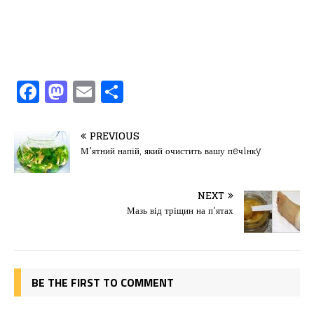
F
M
E
П
a
a
m
од
c
st
ai
іл
PREVIOUS
e
o
l
и
М’ятний напій, який очистить вашу пeчiнкy
b
d
т
o
o
ис
NEXT
Мазь від тріщин на п’ятах
o
n
я
k
BE THE FIRST TO COMMENT