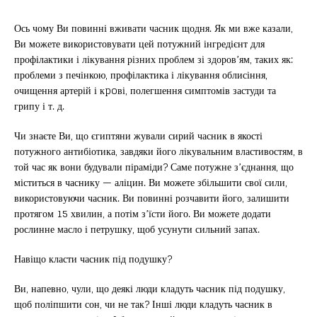
Ось чому Ви повинні вживати часник щодня. Як ми вже казали,
Ви можете використовувати цей потужний інгредієнт для
профілактики і лікування різних проблем зі здоров’ям, таких як:
проблеми з печінкою, профілактика і лікування облисіння,
очищення артерій і кpoві, полегшення симптомів застуди та
грипу і т. д.
Чи знаєте Ви, що єгиптяни жували сирий часник в якості
потужного антибіотика, завдяки його лікувальним властивостям, в
той час як вони будували піраміди? Саме потужне з’єднання, що
міститься в часнику — аліцин. Ви можете збільшити свої сили,
використовуючи часник. Ви повинні розчавити його, залишити
протягом 15 хвилин, а потім з’їсти його. Ви можете додати
рослинне масло і петрушку, щоб усунути сильний запах.
Навіщо класти часник під подушку?
Ви, напевно, чули, що деякі люди кладуть часник під подушку,
щоб поліпшити сон, чи не так? Інші люди кладуть часник в