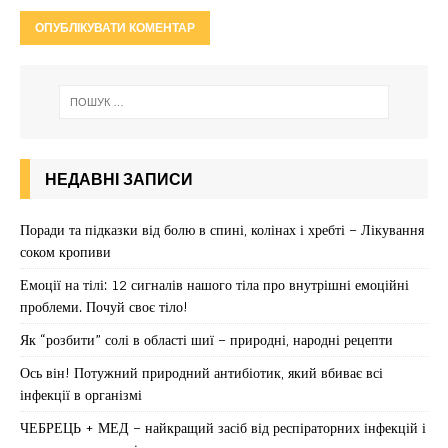
НЕДАВНІ ЗАПИСИ
Поради та підказки від болю в спині, колінах і хребті – Лікування
соком кропиви
Емоції на тілі: 12 сигналів нашого тіла про внутрішні емоційні
проблеми. Почуй своє тіло!
Як “розбити” солі в області шиї – природні, народні рецепти
Ось він! Потужний природний антибіотик, який вбиває всі
інфекції в організмі
ЧЕБРЕЦЬ + МЕД – найкращий засіб від респіраторних інфекцій і