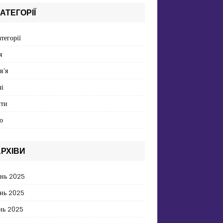
АТЕГОРІЇ
атегорії
я
в'я
і
пти
о
РХІВИ
ень 2025
нь 2025
нь 2025