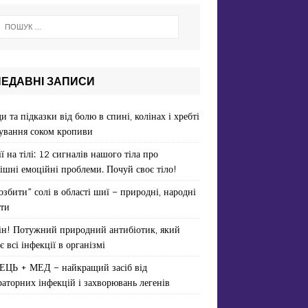
НЕДАВНІ ЗАПИСИ
и та підказки від болю в спині, колінах і хребті
ування соком кропиви
ї на тілі: 12 сигналів нашого тіла про
ішні емоційні проблеми. Почуй своє тіло!
озбити” солі в області шиї – природні, народні
ти
ін! Потужний природний антибіотик, який
є всі інфекції в організмі
ЕЦЬ + МЕД – найкращий засіб від
раторних інфекцій і захворювань легенів