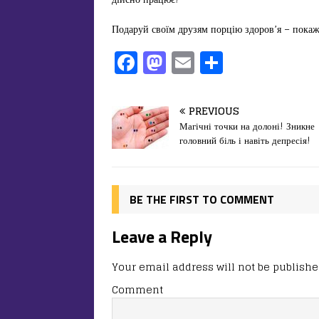
Подаруй своїм друзям порцію здоров’я – пока
F
M
E
П
a
a
m
од
c
st
ai
іл
PREVIOUS
e
o
l
и
Магічні точки на долоні! Зникне
головний біль і навіть депресія!
b
d
т
o
o
ис
o
n
я
BE THE FIRST TO COMMENT
k
Leave a Reply
Your email address will not be publishe
Comment