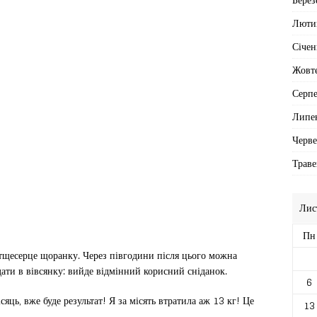
Люти
Січен
Жовт
Серп
Липе
Черв
Траве
Лис
Пн
тщесерце щоранку. Через півгодини після цього можна
ти в вівсянку: вийде відмінний корисний сніданок.
6
яць, вже буде результат! Я за місять втратила аж 13 кг! Це
13