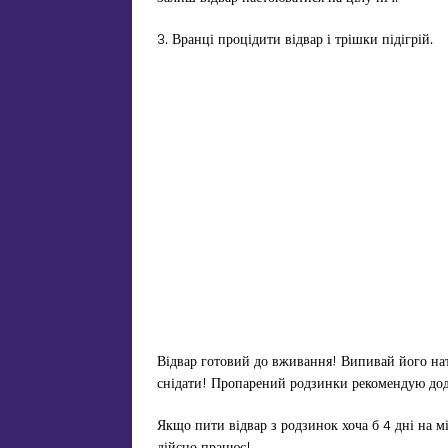
3. Вранці процідити відвар і трішки підігрій.
Відвар готовий до вживання! Випивай його на
снідати! Пропарений родзинки рекомендую дода
Якщо пити відвар з родзинок хоча б 4 дні на міс
дійсно працює!