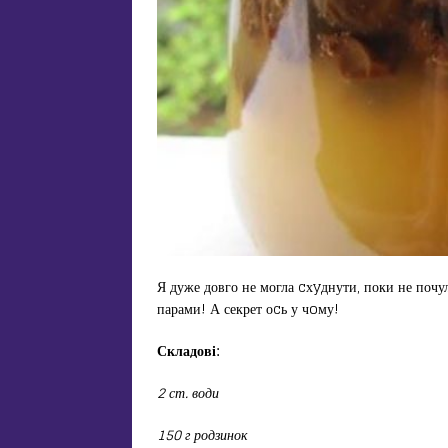
Я дуже довго не могла cхyднути, поки не почул
парами! А секрет оcь у чoму!
Складові:
2 ст. води
150 г родзинок