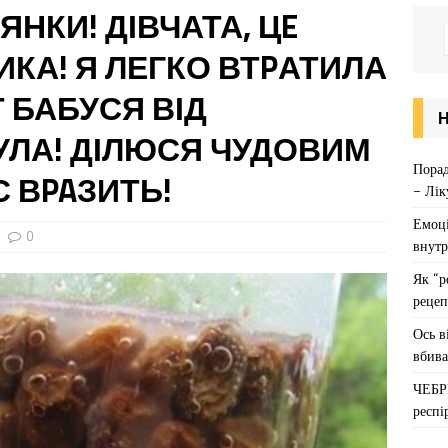
ЛЯНКИ! ДІВЧАТА, ЦE
КА! Я ЛЕГКО ВТPАТИЛА
Т БАБУСЯ ВІД
УЛА! ДІЛЮСЯ ЧУДОВИМ
Порад
С ВPAЗИТЬ!
– Лік
Емоці
0
внутр
Як “р
рецеп
Ось в
вбива
ЧЕБР
респі