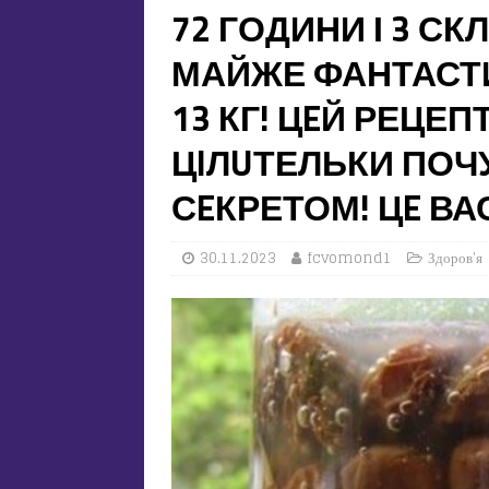
72 ГОДИНИ І 3 СК
МАЙЖЕ ФАНТАСТИ
13 КГ! ЦEЙ РЕЦЕП
ЦIЛUТЕЛЬКИ ПОЧ
СEКРЕТОМ! ЦE ВА
30.11.2023
fcvomond1
Здоров'я