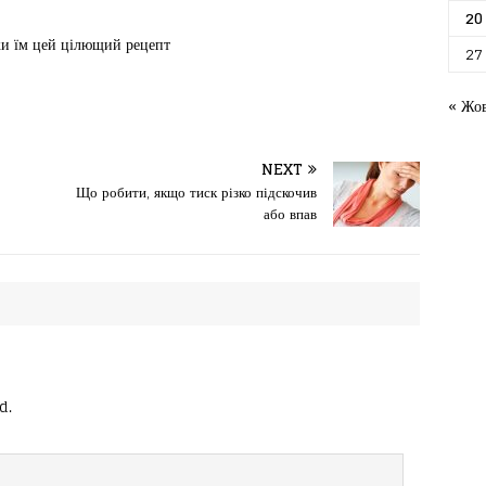
20
жи їм цей цілющий рецепт
27
« Жо
NEXT
Що робити, якщо тиск різко підскочив
або впав
d.