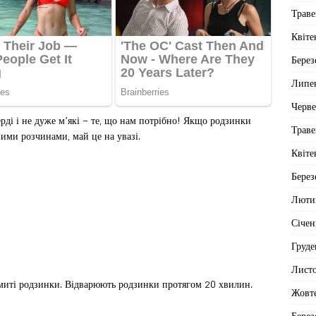
Траве
Квіте
Берез
Липе
Черв
рді і не дуже м’які – те, що нам потрібно! Якщо родзинки
Траве
ими розчинами, май це на увазі.
Квіте
Берез
Люти
Січен
Груде
Лист
ромиті родзинки. Відварюють родзинки протягом 20 хвилин.
Жовт
Берез