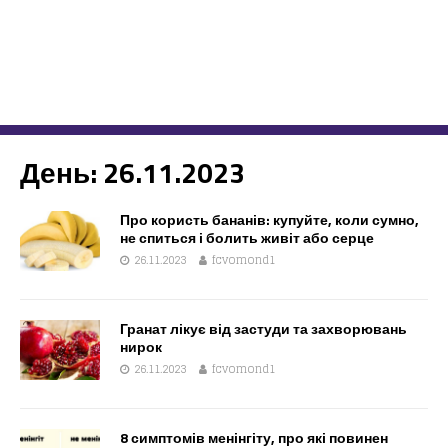
День:
26.11.2023
Про користь бананів: купуйте, коли сумно,
не спиться і болить живіт або серце
26.11.2023
fcvomond1
Гранат лікує від застуди та захворювань
нирок
26.11.2023
fcvomond1
8 симптомів менінгіту, про які повинен