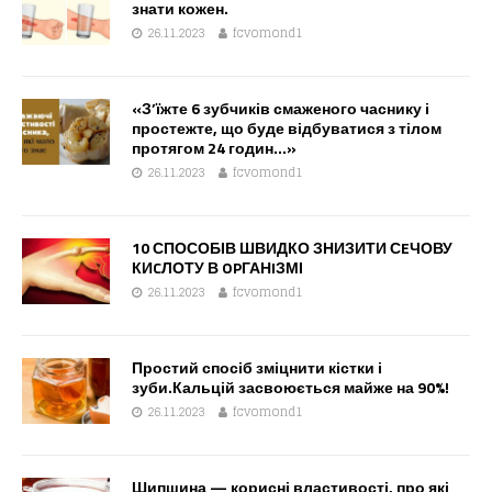
знати кожен.
26.11.2023
fcvomond1
«З’їжте 6 зубчиків смаженого часнику і
простежте, що буде відбуватися з тілом
протягом 24 годин…»
26.11.2023
fcvomond1
10 СПОСОБІВ ШВИДКО ЗНИЗИТИ СEЧОВУ
КИCЛОТУ В OPГАНIЗМІ
26.11.2023
fcvomond1
Простий спосіб зміцнити кістки і
зуби.Кальцій засвоюється майже на 90%!
26.11.2023
fcvomond1
Шипшина — корисні властивості, про які