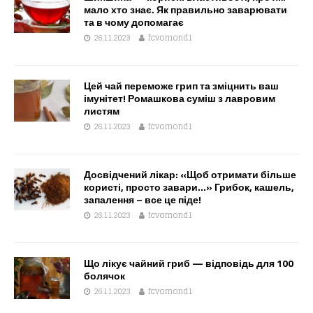
мало хто знає. Як правильно заварювати
та в чому допомагає
26.11.2023
fcvomond1
Цей чай переможе грип та зміцнить ваш
імунітет! Ромашкова суміш з лавровим
листям
26.11.2023
fcvomond1
Досвідчений лікар: «Щоб отримати більше
користі, просто завари…» Грибок, кашель,
запалення – все це піде!
26.11.2023
fcvomond1
Що лікує чайний гриб — відповідь для 100
болячок
26.11.2023
fcvomond1