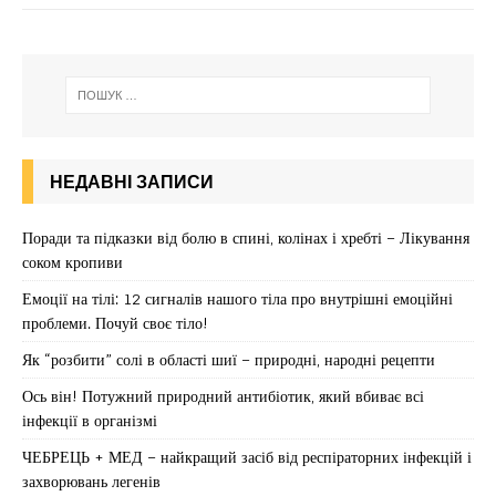
НЕДАВНІ ЗАПИСИ
Поради та підказки від болю в спині, колінах і хребті – Лікування
соком кропиви
Емоції на тілі: 12 сигналів нашого тіла про внутрішні емоційні
проблеми. Почуй своє тіло!
Як “розбити” солі в області шиї – природні, народні рецепти
Ось він! Потужний природний антибіотик, який вбиває всі
інфекції в організмі
ЧЕБРЕЦЬ + МЕД – найкращий засіб від респіраторних інфекцій і
захворювань легенів