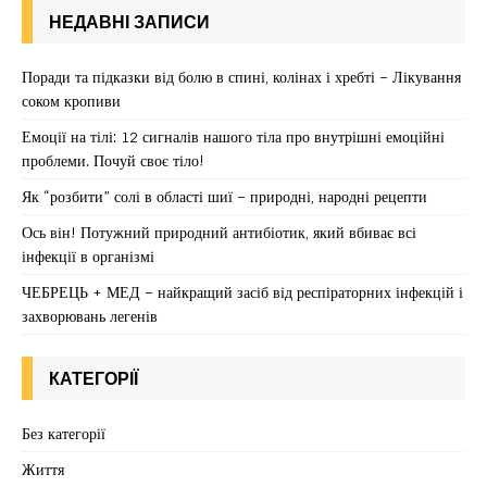
НЕДАВНІ ЗАПИСИ
Поради та підказки від болю в спині, колінах і хребті – Лікування
соком кропиви
Емоції на тілі: 12 сигналів нашого тіла про внутрішні емоційні
проблеми. Почуй своє тіло!
Як “розбити” солі в області шиї – природні, народні рецепти
Ось він! Потужний природний антибіотик, який вбиває всі
інфекції в організмі
ЧЕБРЕЦЬ + МЕД – найкращий засіб від респіраторних інфекцій і
захворювань легенів
КАТЕГОРІЇ
Без категорії
Життя