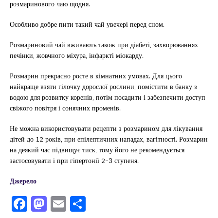
розмаринового чаю щодня.
Особливо добре пити такий чай увечері перед сном.
Розмариновий чай вживають також при діабеті, захворюваннях
печінки, жовчного міхура, інфаркті міокарду.
Розмарин прекрасно росте в кімнатних умовах. Для цього
найкраще взяти гілочку дорослої рослини, помістити в банку з
водою для розвитку коренів, потім посадити і забезпечити доступ
свіжого повітря і сонячних променів.
Не можна використовувати рецепти з розмарином для лікування
дітей до 12 років, при епілептичних нападах, вагітності. Розмарин
на деякий час підвищує тиск, тому його не рекомендується
застосовувати і при гіпертонії 2-3 ступеня.
Джерело
F
M
E
П