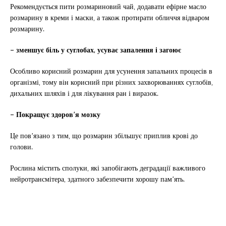
Рекомендується пити розмариновий чай, додавати ефірне масло
розмарину в креми і маски, а також протирати обличчя відваром
розмарину.
– зменшує біль у суглобах, усуває запалення і загоює
Особливо корисний розмарин для усунення запальних процесів в
організмі, тому він корисний при різних захворюваннях суглобів,
дихальних шляхів і для лікування ран і виразок.
– Покращує здоров’я мозку
Це пов’язано з тим, що розмарин збільшує приплив крові до
голови.
Рослина містить сполуки, які запобігають деградації важливого
нейротрансмітера, здатного забезпечити хорошу пам’ять.