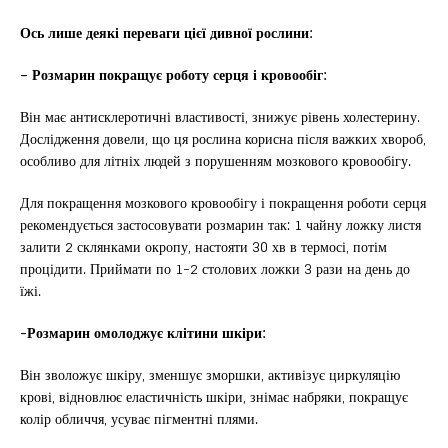
Ось лише деякі переваги цієї дивної рослини:
– Розмарин покращує роботу серця і кровообіг:
Він має антисклеротичні властивості, знижує рівень холестерину.
Дослідження довели, що ця рослина корисна після важких хвороб,
особливо для літніх людей з порушенням мозкового кровообігу.
Для покращення мозкового кровообігу і покращення роботи серця
рекомендується застосовувати розмарин так: 1 чайну ложку листя
залити 2 склянками окропу, настояти 30 хв в термосі, потім
процідити. Приймати по 1-2 столових ложки 3 рази на день до
їжі.
-Розмарин омолоджує клітини шкіри:
Він зволожує шкіру, зменшує зморшки, активізує циркуляцію
крові, відновлює еластичність шкіри, знімає набряки, покращує
колір обличчя, усуває пігментні плями.