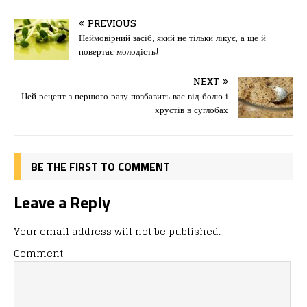
a
a
m
од
c
st
ai
іл
PREVIOUS
e
o
l
и
Неймовірний засіб, який не тільки лікує, а ще й
повертає молодість!
b
d
т
o
o
ис
NEXT
Цей рецепт з першого разу позбавить вас від болю і
o
n
я
хрустів в суглобах
k
BE THE FIRST TO COMMENT
Leave a Reply
Your email address will not be published.
Comment