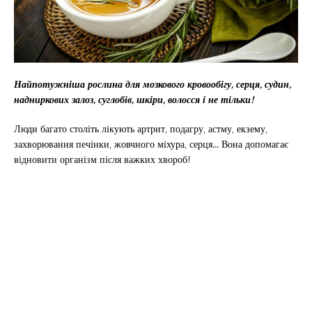
Найпотужніша рослина для мозкового кровообігу, серця, судин,
надниркових залоз, суглобів, шкіри, волосся і не тільки!
Люди багато століть лікують артрит, подагру, астму, екзему,
захворювання печінки, жовчного міхура, серця… Вона допомагає
відновити організм після важких хвороб!