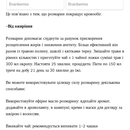
Це пов’язано з тим, що розмарин покращує кровообіг.
-Від ожиріння
Розмарин допомагає схуднути за рахунок прискорення
розщеплення жирів і зниження апетиту. Більш ефективний він
разом із травою полину, шавлії і квітками терну. Змішайте трави в
рівних кількостях і приготуйте чай з 1 чайної ложки суміші трав і
300 мл окропу. Настояти 25 хвилин, процідити. Пити по 150 мл
тричі на добу 21 день за 30 хвилин до їжі.
Ви можете використовувати цілющу силу розмарину декількома
способами:
Використовуйте ефірне масло розмарину: вдихайте аромат,
додавайте в аромолампу, в шампуні, креми і маски для догляду за
шкірою і волоссям.
Вживайте чай: рекомендується випивати 1-2 чашки