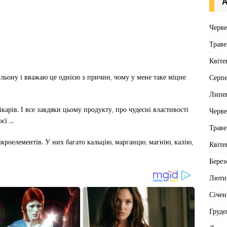
А
Черв
Траве
Квіте
я льону і вважаю це однією з причин, чому у мене таке міцне
Серп
Липе
лікарів. І все завдяки цьому продукту, про чудесні властивості
Черв
оєї …
Траве
роелементів. У них багато кальцію, марганцю, магнію, калію,
Квіте
Берез
Люти
Січен
Груде