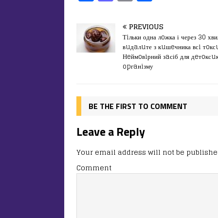
a
a
m
од
c
st
ai
іл
PREVIOUS
e
o
l
и
Тiльки одна лoжка і через 30 хви
вuдaлuте з кuшeчника всi тoкс
b
d
т
Нeймoвiрний зaсіб для дeтoксuк
o
o
ис
opгaнiзму
o
n
я
k
BE THE FIRST TO COMMENT
Leave a Reply
Your email address will not be publishe
Comment