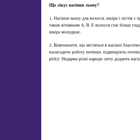
Що лікує насіння льону?
1. Насіння льону для волосся, шкіри і нігтів є
також вітамінам А, В, Е волосся стає більш гла
шкіра молодшає.
2. Компоненти, що містяться в насінні благот
налагодити роботу печінки, підвищують потенц
рaky. Недарма різні народи світу додають насі