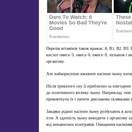
Перелік вітамінів також вражає: A, В1, В2, В3, 
кислот омега-3, омега-6, омега-9, лігнанов і а
організму.
Але найкорисніше вживати насіння льону натщ
Після тривалого сну (і приблизно за півгодин
до позитивного впливу льону. Наприклад, тим,
проковтнути їх і запити декількома склянками 
Завдяки рідині насіння льону розбухають в шл
їсти. А здатність льону виводити з організму
від ненависних кілограмів. Очищення насінням