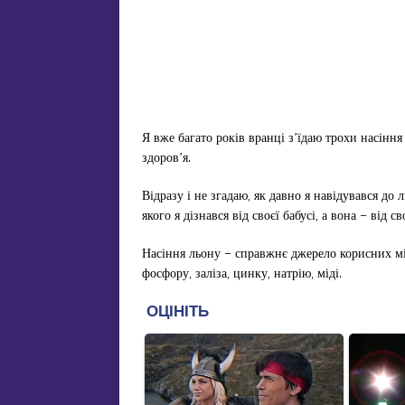
Я вже багато років вранці з’їдаю трохи насінн
здоров’я.
Відразу і не згадаю, як давно я навідувався до 
якого я дізнався від своєї бабусі, а вона – від св
Насіння льону – справжнє джерело корисних мік
фосфору, заліза, цинку, натрію, міді.