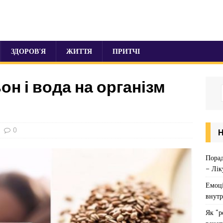
ЗДОРОВ’Я
ЖИТТЯ
ПРИТЧІ
он і вода на організм
0
Порад
– Лік
Емоці
внутр
Як “р