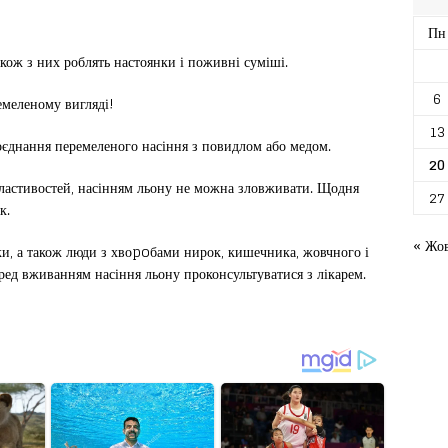
Пн
кож з них роблять настоянки і поживні суміші.
6
емеленому вигляді!
13
оєднання перемеленого насіння з повидлом або медом.
20
ластивостей, насінням льону не можна зловживати. Щодня
27
к.
« Жо
и, а також люди з хвоpoбами нирок, кишечника, жовчного і
еред вживанням насіння льону проконсультуватися з лікарем.