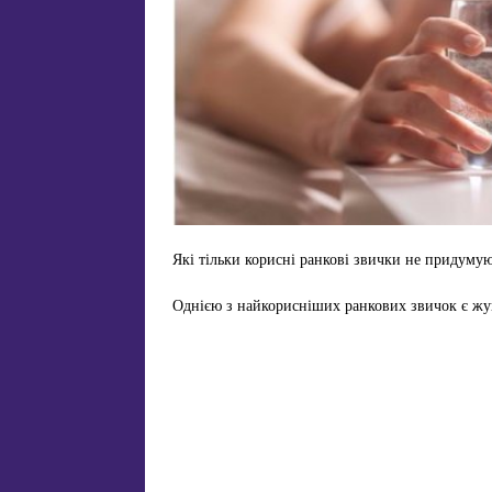
Які тільки корисні ранкові звички не придумуют
Однією з найкорисніших ранкових звичок є жув