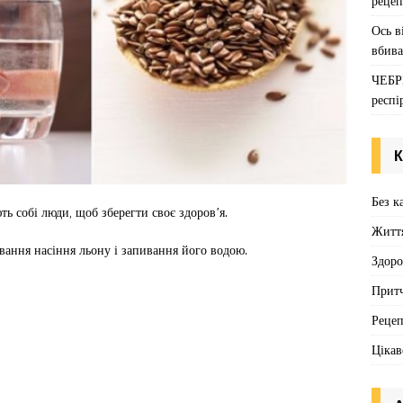
рецеп
Ось в
вбива
ЧЕБР
респі
К
Без к
ь собі люди, щоб зберегти своє здоров’я.
Житт
ання насіння льону і запивання його водою.
Здоро
Притч
Реце
Цікав