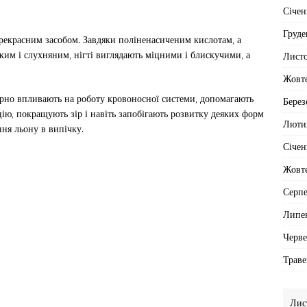
Січен
Груде
 прекрасним засобом. Завдяки поліненасиченим кислотам, а
дким і слухняним, нігті виглядають міцними і блискучими, а
Лист
Жовт
ворно впливають на роботу кровоносної системи, допомагають
Берез
ію, покращують зір і навіть запобігають розвитку деяких форм
Люти
ння льону в випічку.
Січен
Жовт
Серп
Липе
Черв
Траве
Лис