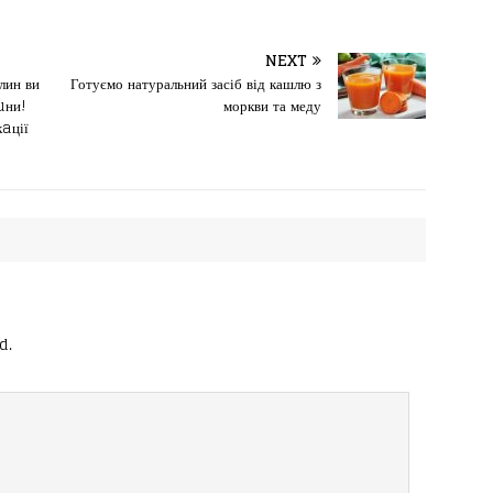
NEXT
лин ви
Готуємо натуральний засіб від кашлю з
uни!
моркви та меду
aції
d.