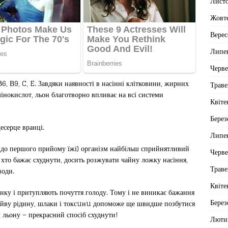
Лист
Жовт
Верес
Липе
Черв
В6, В9, C, E. Завдяки наявності в насінні клітковини, жирних
Траве
мінокислот, льон благотворно впливає на всі системи
Квіте
Берез
есерце вранці.
Липе
и до першого прийому їжі) організм найбільш сприйнятливий
Черв
 хто бажає схуднути, досить розжувати чайну ложку насіння,
Траве
води.
Квіте
унку і притупляють почуття голоду. Тому і не виникає бажання
Берез
 зайву рідину, шлаки і токсuнu допоможе ще швидше позбутися
 льону – прекрасний спосіб схуднути!
Люти