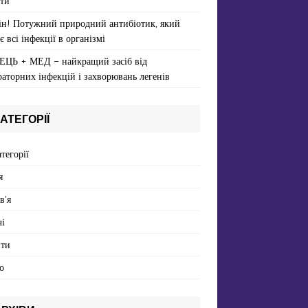
ти
ін! Потужний природний антибіотик, який
є всі інфекції в організмі
ЕЦЬ + МЕД – найкращий засіб від
раторних інфекцій і захворювань легенів
АТЕГОРІЇ
атегорії
я
в'я
і
пти
о