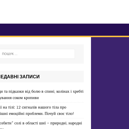
НЕДАВНІ ЗАПИСИ
и та підказки від болю в спині, колінах і хребті
ування соком кропиви
ї на тілі: 12 сигналів нашого тіла про
ішні емоційні проблеми. Почуй своє тіло!
озбити” солі в області шиї – природні, народні