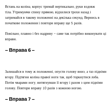
Встань на коліна, корпус тримай вертикально, руки вздовж
тіла. Утримуючи спину прямою, відхилися трохи назад і
затримайся в такому положенні на декілька секунд. Вернись в
початкове положення і повтори вправу ще 5 разів.
Повільно, плавно і без надриву – саме так потрібно виконувати ці
вправи.
– Вправа 6 –
Залишайся в тому ж положенні, опусти голову вниз, а таз підніми
вгору. Підтягни коліна правої ноги так, щоб торкнутися лоба.
Потім чварами ногу, витягнувши її вгору і разом з цим підніми
голову. Повтори вправу 10 разів з кожною ногою.
– Вправа 7 –