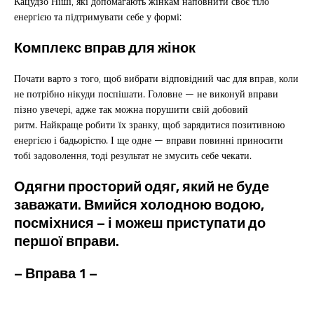
Кацудзо Ніші, які допомагають жінкам наповнити своє тіло
енергією та підтримувати себе у формі:
Комплекс вправ для жінок
Почати варто з того, щоб вибрати відповідний час для вправ, коли
не потрібно нікуди поспішати. Головне — не виконуй вправи
пізно увечері, адже так можна порушити свій добовий
ритм. Найкраще робити їх зранку, щоб зарядитися позитивною
енергією і бадьорістю. І ще одне — вправи повинні приносити
тобі задоволення, тоді результат не змусить себе чекати.
Одягни просторий одяг, який не буде
заважати. Вмийся холодною водою,
посміхнися – і можеш приступати до
першої вправи.
– Вправа 1 –