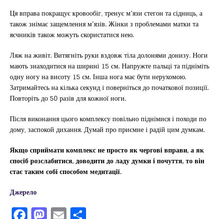
Ця вправа покращує кровообіг, тренує м’язи стегон та сідниць, а
також знімає защемлення м’язів. Жінки з проблемами матки та
яєчників також можуть скористатися нею.
Ляж на живіт. Витягніть руки вздовж тіла долонями донизу. Ноги
мають знаходитися на ширині 15 см. Напружте пальці та підніміть
одну ногу на висоту 15 см. Інша нога має бути нерухомою.
Затримайтесь на кілька секунд і поверніться до початкової позиції.
Повторіть до 50 разів для кожної ноги.
Після виконання цього комплексу повільно піднімися і походи по
дому, заспокой дихання. Думай про приємне і радій цим думкам.
Якщо сприймати комплекс не просто як чергові вправи, а як
спосіб розслабитися, доводити до ладу думки і почуття, то він
стає таким собі способом медитації.
Джерело
F
M
E
П