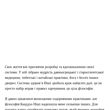
Своє життя він присвятив розробці та вдосконаленню своєї
системи. У ній зібрано мудрість давньогрецької і староєгипетської
медицини, тибетські і китайські практики, йога і безліч інших
джерел. Система здоров’я Ніші зробила крок набагато далі, це не
просто набір вправ і правил харчування, це ціла філософія.
Я давно цікавлюся японськими оздоровчими практиками, але
філософія Кацудзо Ніші надихнула мене сильніше інших. Для
початку варто спробувати комплекс вправ, який японець розробив