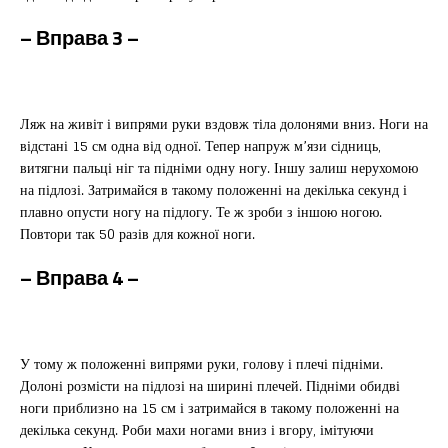
– Вправа
3 –
Ляж на живіт і випрями руки вздовж тіла долонями вниз. Ноги на
відстані 15 см одна від одної. Тепер напруж м’язи сідниць,
витягни пальці ніг та підніми одну ногу. Іншу залиш нерухомою
на підлозі. Затримайся в такому положенні на декілька секунд і
плавно опусти ногу на підлогу. Те ж зроби з іншою ногою.
Повтори так 50 разів для кожної ноги.
– Вправа
4 –
У тому ж положенні випрями руки, голову і плечі підніми.
Долоні розмісти на підлозі на ширині плечей. Підніми обидві
ноги приблизно на 15 см і затримайся в такому положенні на
декілька секунд. Роби махи ногами вниз і вгору, імітуючи