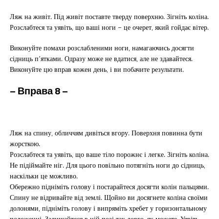
Ляж на живіт. Під живіт поставте тверду поверхню. Зігніть коліна.
Розслабтеся та уявіть, що ваші ноги – це очерет, який гойдає вітер.
Виконуйте помахи розслабленими ноги, намагаючись досягти
сідниць п’ятками. Одразу може не вдатися, але не здавайтеся.
Виконуйте цю вправ кожен день, і ви побачите результати.
– Вправа
8 –
Ляж на спину, обличчям дивіться вгору. Поверхня повинна бути
жорсткою.
Розслабтеся та уявіть, що ваше тіло порожнє і легке. Зігніть коліна.
Не підіймайте ніг. Для цього повільно потягніть ноги до сідниць,
наскільки це можливо.
Обережно підніміть голову і постарайтеся досягти колін пальцями.
Спину не відривайте від землі. Щойно ви досягнете коліна своїми
долонями, підніміть голову і випряміть хребет у горизонтальному
положенні. Залишайтеся в цій позі так довго, як можете. Уявіть