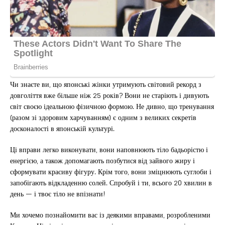
Чи знаєте ви, що японські жінки утримують світовий рекорд з
довголіття вже більше ніж 25 років? Вони не старіють і дивують
світ своєю ідеальною фізичною формою. Не дивно, що тренування
(разом зі здоровим харчуванням) є одним з великих секретів
досконалості в японській культурі.
Ці вправи легко виконувати, вони наповнюють тіло бадьорістю і
енергією, а також допомагають позбутися від зайвого жиру і
сформувати красиву фігуру. Крім того, вони зміцнюють суглоби і
запобігають відкладенню солей. Спробуй і ти, всього 20 хвилин в
день — і твоє тіло не впізнати!
Ми хочемо познайомити вас із деякими вправами, розробленими