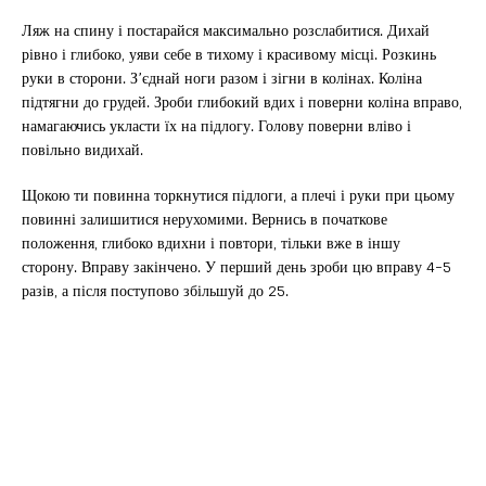
Ляж на спину і постарайся максимально розслабитися. Дихай
рівно і глибоко, уяви себе в тихому і красивому місці. Розкинь
руки в сторони. З’єднай ноги разом і зігни в колінах. Коліна
підтягни до грудей. Зроби глибокий вдих і поверни коліна вправо,
намагаючись укласти їх на підлогу. Голову поверни вліво і
повільно видихай.
Щокою ти повинна торкнутися підлоги, а плечі і руки при цьому
повинні залишитися нерухомими. Вернись в початкове
положення, глибоко вдихни і повтори, тільки вже в іншу
сторону. Вправу закінчено. У перший день зроби цю вправу 4-5
разів, а після поступово збільшуй до 25.