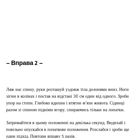
– Вправа 2 –
Ляж нас спину, руки розташуй уздовж тіла долонями вниз. Ноги
зігни в колінах і постав на відстані 30 см один від одного. Зроби
упор на стопи. Глибоко вдихни і втягни м’язи живота. Сідниці
разом зі спиною підніми вгору, спираючись тільки на лопатки.
Затримайтеся в цьому положенні на декілька секунд. Видихай і
повільно опускайся в початкове положення. Розслабся і зроби ще
один підхід. Повтори вправу 5 разів.