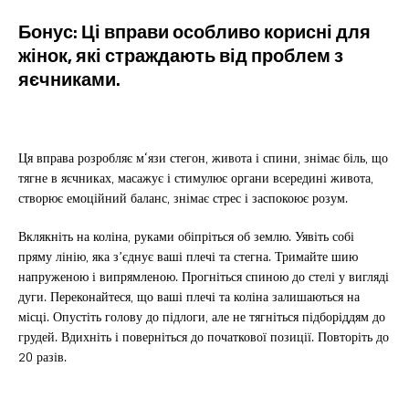
Бонус: Ці вправи особливо корисні для
жінок, які страждають від проблем з
яєчниками.
Ця вправа розробляє м‘язи стегон, живота і спини, знімає біль, що
тягне в яєчниках, масажує і стимулює органи всередині живота,
створює емоційний баланс, знімає стрес і заспокоює розум.
Вклякніть на коліна, руками обіпріться об землю. Уявіть собі
пряму лінію, яка з’єднує ваші плечі та стегна. Тримайте шию
напруженою і випрямленою. Прогніться спиною до стелі у вигляді
дуги. Переконайтеся, що ваші плечі та коліна залишаються на
місці. Опустіть голову до підлоги, але не тягніться підборіддям до
грудей. Вдихніть і поверніться до початкової позиції. Повторіть до
20 разів.