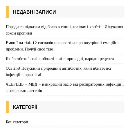
НЕДАВНІ ЗАПИСИ
Поради та підказки від болю в спині, колінах і хребті – Лікування
соком кропиви
Емоції на тілі: 12 сигналів нашого тіла про внутрішні емоційні
проблеми. Почуй своє тіло!
Як “розбити” солі в області шиї – природні, народні рецепти
Ось він! Потужний природний антибіотик, який вбиває всі
інфекції в організмі
ЧЕБРЕЦЬ + МЕД – найкращий засіб від респіраторних інфекцій і
захворювань легенів
КАТЕГОРІЇ
Без категорії