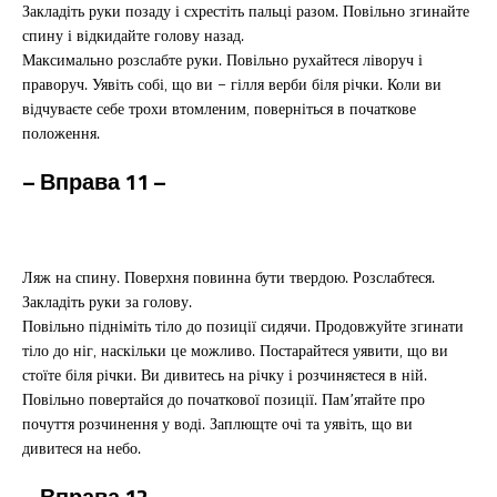
Закладіть руки позаду і схрестіть пальці разом. Повільно згинайте
спину і відкидайте голову назад.
Максимально розслабте руки. Повільно рухайтеся ліворуч і
праворуч. Уявіть собі, що ви – гілля верби біля річки. Коли ви
відчуваєте себе трохи втомленим, поверніться в початкове
положення.
– Вправа
11 –
Ляж на спину. Поверхня повинна бути твердою. Розслабтеся.
Закладіть руки за голову.
Повільно підніміть тіло до позиції сидячи. Продовжуйте згинати
тіло до ніг, наскільки це можливо. Постарайтеся уявити, що ви
стоїте біля річки. Ви дивитесь на річку і розчиняєтеся в ній.
Повільно повертайся до початкової позиції. Пам’ятайте про
почуття розчинення у воді. Заплющте очі та уявіть, що ви
дивитеся на небо.
– Вправа 12 –