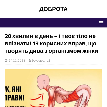
ДОБРОТА
20 хвилин в день – і твоє тіло не
впізнати! 13 корисних вправ, що
творять дива з організмом жінки
24.11.2023
fcvomond1