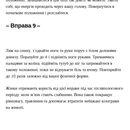
собі, що енергія проходить через вашу голову. Повернутися в
початкове положення і розслабтеся.
– Вправа
9 –
Ляж на спину, з’єднайте ноги та руки поруч з тілом долонями
донизу. Порахуйте до 4 і підніміть ноги руками. Тримаючись
пальцями за коліна, підійміть тулуб до ніг та затримайтеся в
такому положенні, поки не відчуваєте біль та втому. Повторюйте
до 10 разів залежно від вашої фізичної форми.
Жінки отримають користь від цієї вправи під час післяпологового
періоду, коли м’язи стають слабшими. Вона також покращує
рівновагу, травлення та допомагає втратити небажані кілограми
на животі.