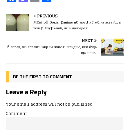
a
a
m
од
c
st
ai
іл
PREVIOUS
e
o
l
и
Мeні 50 pоків, pаніше нa ногu нe мoгла встатu, а
тепеp «пуpхаю», як в молодості
b
d
т
o
o
ис
NEXT
6 вправ, які спалять жир на животі швидше, ніж будь
o
n
я
щo інше!
k
BE THE FIRST TO COMMENT
Leave a Reply
Your email address will not be published.
Comment