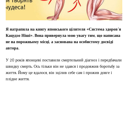
Я натрапила на книгу японського цілителя «Система здоров’я
Кацудзо Ніші». Вона привернула мою увагу тим, що написана
не на порожньому місці, а заснована на особистому досвіді
автора.
У 20 років японцеві поставили смертельний діагноз і передбачали
швидку смерть. Ось тільки він не здався і продовжив боротьбу за
життя. Йому це вдалося, він зцілив себе сам і прожив довге і
плідне життя.