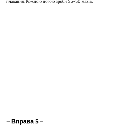
плавання. Кожною ногою зроби 25-50 махів.
– Вправа
5 –