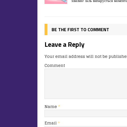
хвилин! Біль випарується момент
b
d
т
o
o
ис
o
n
я
k
BE THE FIRST TO COMMENT
Leave a Reply
Your email address will not be publishe
Comment
Name
*
Email
*