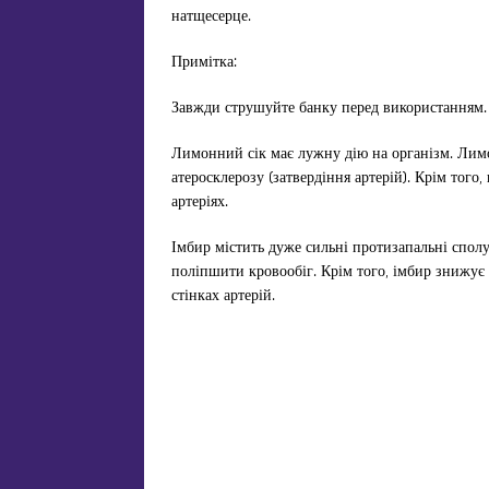
натщесерце.
Примітка:
Завжди струшуйте банку перед використанням.
Лимонний сік має лужну дію на організм. Лим
атеросклерозу (затвердіння артерій). Крім того
артеріях.
Імбир містить дуже сильні протизапальні сполук
поліпшити кровообіг. Крім того, імбир знижує 
стінках артерій.