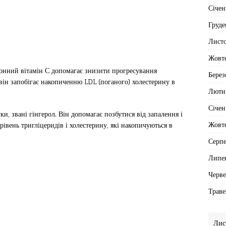
Січен
Груде
Лист
Жовт
онний вітамін С допомагає знизити прогресування
Берез
, він запобігає накопиченню LDL (поганого) холестерину в
Люти
Січен
и, звані гінгерол. Він допомагає позбутися від запалення і
Жовт
рівень тригліцеридів і холестерину, які накопичуються в
Серп
Липе
Черв
Траве
Лис