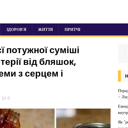
ЗДОРОВ’Я
ЖИТТЯ
ПРИТЧІ
єї потужної суміші
терії від бляшок,
ми з серцем і
Порад
– Лік
0
Емоці
внутр
Як “р