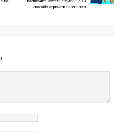
ально.
поспішайте ковтати пігулки – є 10
способів отримати полегшення
d.