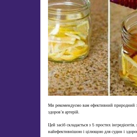
Ми рекомендуємо вам ефективний природний за
здоров’я артерій.
Цей засіб складається з 5 простих інгредієнтів
найефективнішою і цілющою для судин і здоров