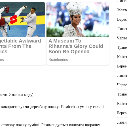
Лист
Жовт
Верес
Липе
Черв
Траве
Квіте
Берез
Липе
Черв
Траве
вати 2 чашки меду)
Квіте
 використовуючи дерев’яну ложку. Помістіть суміш у скляні
Берез
Люти
у столову ложку суміші. Рекомендується вживати щоранку