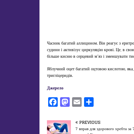
Часник багатий аллицином. Він реагує з еритр
судини і активізує циркуляцію крові. Це, в св
більше кисню в серцевий м’яз і зменшувати тис
Яблучний оцет багатий оцтовою кислотою, яка, 
тригліцеридів.
Джерело
F
M
E
П
a
a
m
од
c
st
ai
іл
PREVIOUS
e
o
l
и
7 вправ для здорового хребта за 