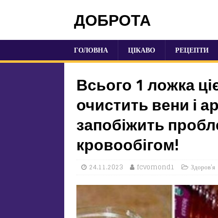
ДОБРОТА
ГОЛОВНА
ЦІКАВО
РЕЦЕПТИ
Всього 1 ложка ці
очистить вени і ар
запобіжить пробле
кровообігом!
24.11.2023
fcvomond1
Здоров'я