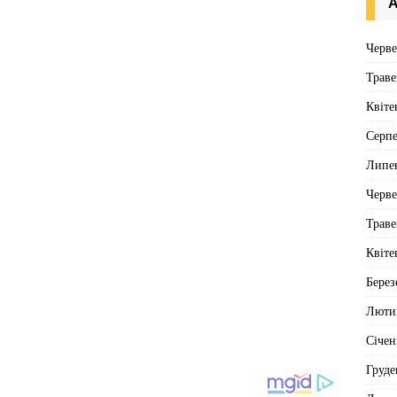
А
Черв
Траве
Квіте
Серп
Липе
Черв
Траве
Квіте
Берез
Люти
Січен
Груде