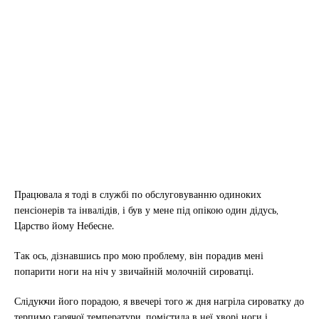
Працювала я тоді в службі по обслуговуванню одиноких
пенсіонерів та інвалідів, і був у мене під опікою один дідусь,
Царство йому Небесне.
Так ось, дізнавшись про мою проблему, він порадив мені
попарити ноги на ніч у звичайній молочній сироватці.
Слідуючи його порадою, я ввечері того ж дня нагріла сироватку до
терпимо гарячої температури, помістила в неї хворі ноги і