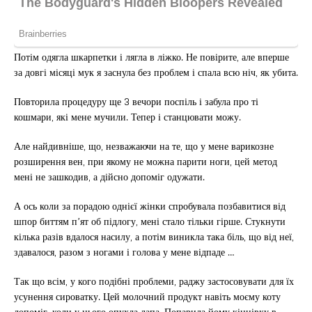
Потім одягла шкарпетки і лягла в ліжко. Не повірите, але вперше
за довгі місяці мук я заснула без проблем і спала всю ніч, як убита.
Повторила процедуру ще 3 вечори поспіль і забула про ті
кошмари, які мене мучили. Тепер і станцювати можу.
Але найдивніше, що, незважаючи на те, що у мене варикозне
розширення вен, при якому не можна парити ноги, цей метод
мені не зашкодив, а дійсно допоміг одужати.
А ось коли за порадою однієї жінки спробувала позбавитися від
шпор биттям п’ят об підлогу, мені стало тільки гірше. Стукнути
кілька разів вдалося насилу, а потім виникла така біль, що від неї,
здавалося, разом з ногами і голова у мене відпаде …
Так що всім, у кого подібні проблеми, раджу застосовувати для їх
усунення сироватку. Цей молочний продукт навіть моєму коту
допоміг, коли у нього опухла лапа. Попарила йому кінцівку в