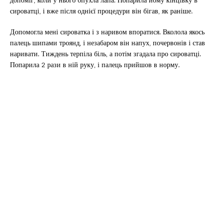
сироватці, і вже після однієї процедури він бігав, як раніше.
Допомогла мені сироватка і з наривом впоратися. Вколола якось
палець шипами троянд, і незабаром він напух, почервонів і став
наривати. Тиждень терпіла біль, а потім згадала про сироватці.
Попарила 2 рази в ній руку, і палець прийшов в норму.