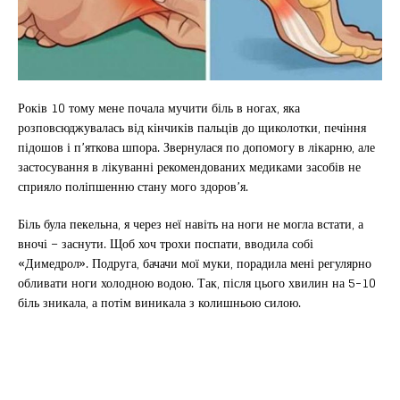
Років 10 тому мене почала мучити біль в ногах, яка
розповсюджувалась від кінчиків пальців до щиколотки, печіння
підошов і п’яткова шпора. Звернулася по допомогу в лікарню, але
застосування в лікуванні рекомендованих медиками засобів не
сприяло поліпшенню стану мого здоров’я.
Біль була пекельна, я через неї навіть на ноги не могла встати, а
вночі – заснути. Щоб хоч трохи поспати, вводила собі
«Димедрол». Подруга, бачачи мої муки, порадила мені регулярно
обливати ноги холодною водою. Так, після цього хвилин на 5-10
біль зникала, а потім виникала з колишньою силою.