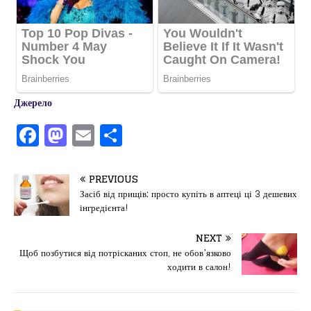
Джерело
F
M
E
П
a
a
m
од
c
st
ai
іл
PREVIOUS
e
o
l
и
Засіб від прищів: просто купіть в аптеці ці 3 дешевих
інгредієнта!
b
d
т
o
o
ис
NEXT
Щоб позбутися від потрісканих стоп, не обов’язково
o
n
я
ходити в салон!
k