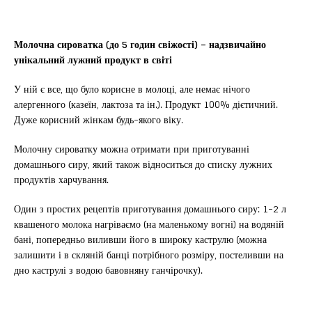
Молочна сироватка (до 5 годин свіжості) – надзвичайно
унікальний лужний продукт в світі
У ній є все, що було корисне в молоці, але немає нічого
алергенного (казеїн, лактоза та ін.). Продукт 100% дієтичний.
Дуже корисний жінкам будь-якого віку.
Молочну сироватку можна отримати при приготуванні
домашнього сиру, який також відноситься до списку лужних
продуктів харчування.
Один з простих рецептів приготування домашнього сиру: 1-2 л
квашеного молока нагріваємо (на маленькому вогні) на водяній
бані, попередньо виливши його в широку каструлю (можна
залишити і в скляній банці потрібного розміру, постеливши на
дно каструлі з водою бавовняну ганчірочку).