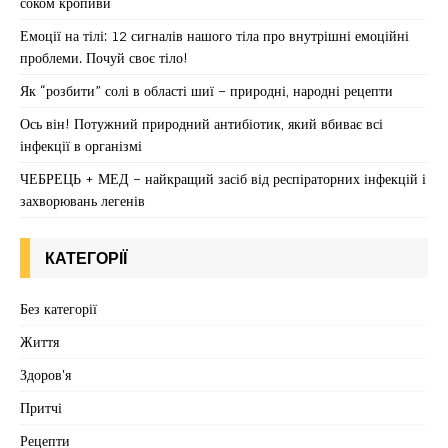
соком кропиви
Емоції на тілі: 12 сигналів нашого тіла про внутрішні емоційні
проблеми. Почуй своє тіло!
Як “розбити” солі в області шиї – природні, народні рецепти
Ось він! Потужний природний антибіотик, який вбиває всі
інфекції в організмі
ЧЕБРЕЦЬ + МЕД – найкращий засіб від респіраторних інфекцій і
захворювань легенів
КАТЕГОРІЇ
Без категорії
Життя
Здоров'я
Притчі
Рецепти