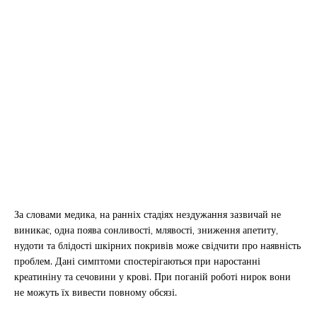
За словами медика, на ранніх стадіях нездужання зазвичай не
виникає, одна поява сонливості, млявості, зниження апетиту,
нудоти та блідості шкірних покривів може свідчити про наявність
проблем. Дані симптоми спостерігаються при наростанні
креатиніну та сечовини у крові. При поганій роботі нирок вони
не можуть їх вивести повному обсязі.