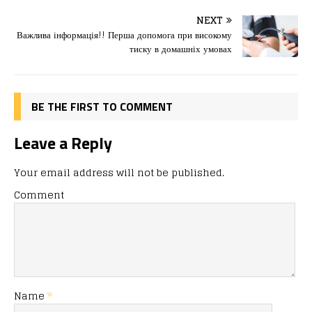
b
d
т
o
o
ис
NEXT
Важлива інформація!! Перша допомога при високому
o
n
я
тиску в домашніх умовах
k
BE THE FIRST TO COMMENT
Leave a Reply
Your email address will not be published.
Comment
Name
*