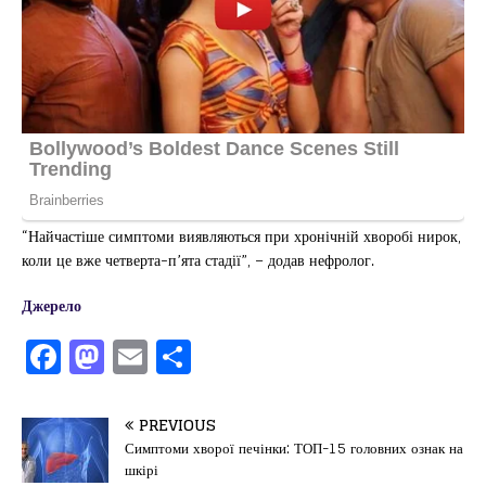
“Найчастіше симптоми виявляються при хронічній хворобі нирок,
коли це вже четверта-п’ята стадії”, – додав нефролог.
Джерело
F
M
E
П
a
a
m
од
c
st
ai
іл
PREVIOUS
e
o
l
и
Симптоми хворої печінки: ТОП-15 головних ознак на
шкірі