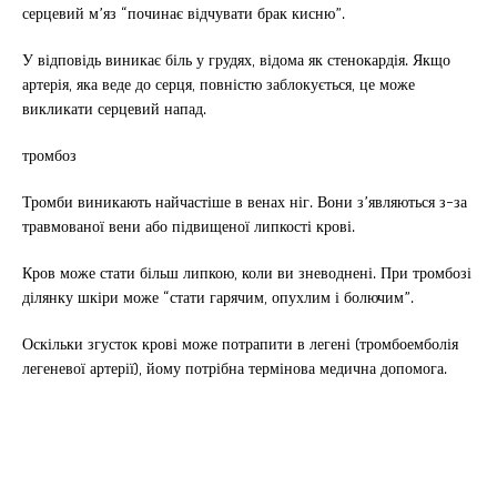
серцевий м’яз “починає відчувати брак кисню”.
У відповідь виникає біль у грудях, відома як стенокардія. Якщо
артерія, яка веде до серця, повністю заблокується, це може
викликати серцевий напад.
тромбоз
Тромби виникають найчастіше в венах ніг. Вони з’являються з-за
травмованої вени або підвищеної липкості крові.
Кров може стати більш липкою, коли ви зневоднені. При тромбозі
ділянку шкіри може “стати гарячим, опухлим і болючим”.
Оскільки згусток крові може потрапити в легені (тромбоемболія
легеневої артерії), йому потрібна термінова медична допомога.