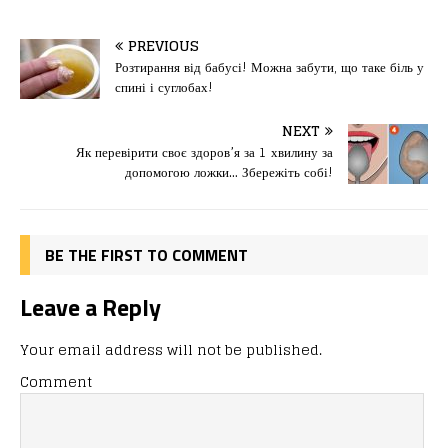
a
a
m
од
c
st
ai
іл
PREVIOUS
e
o
l
и
Розтирання від бабусі! Можна забути, що таке біль у
спині і суглобах!
b
d
т
o
o
ис
NEXT
Як перевірити своє здоров’я за 1 хвилину за
o
n
я
допомогою ложки… Збережіть собі!
k
BE THE FIRST TO COMMENT
Leave a Reply
Your email address will not be published.
Comment