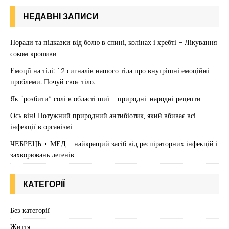
НЕДАВНІ ЗАПИСИ
Поради та підказки від болю в спині, колінах і хребті – Лікування
соком кропиви
Емоції на тілі: 12 сигналів нашого тіла про внутрішні емоційні
проблеми. Почуй своє тіло!
Як “розбити” солі в області шиї – природні, народні рецепти
Ось він! Потужний природний антибіотик, який вбиває всі
інфекції в організмі
ЧЕБРЕЦЬ + МЕД – найкращий засіб від респіраторних інфекцій і
захворювань легенів
КАТЕГОРІЇ
Без категорії
Життя