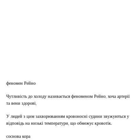
феномен Рейно
Чутливість до холоду називається феноменом Рейно, хоча артерії
та вени здорові,
У людей з цим захворюванням кровоносні судини звужуються у
відповідь на низькі температури, що обмежує кровотік.
соснова кора