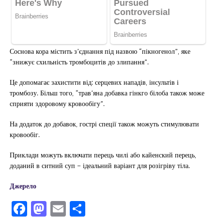
Соснова кора містить з’єднання під назвою “пікногенол”, яке
“знижує схильність тромбоцитів до злипання”.
Це допомагає захистити від: серцевих нападів, інсультів і
тромбозу. Більш того, “трав’яна добавка гінкго білоба також може
сприяти здоровому кровообігу”.
На додаток до добавок, гострі спеції також можуть стимулювати
кровообіг.
Приклади можуть включати перець чилі або кайенский перець,
доданий в ситний суп – ідеальний варіант для розігріву тіла.
Джерело
F
M
E
П