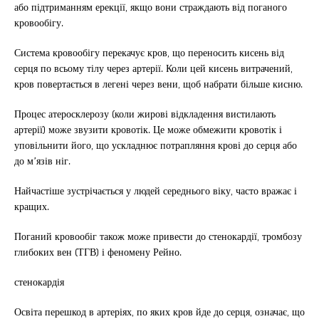
або підтриманням ерекції, якщо вони страждають від поганого
кровообігу.
Система кровообігу перекачує кров, що переносить кисень від
серця по всьому тілу через артерії. Коли цей кисень витрачений,
кров повертається в легені через вени, щоб набрати більше кисню.
Процес атеросклерозу (коли жирові відкладення вистилають
артерії) може звузити кровотік. Це може обмежити кровотік і
уповільнити його, що ускладнює потрапляння крові до серця або
до м’язів ніг.
Найчастіше зустрічається у людей середнього віку, часто вражає і
кращих.
Поганий кровообіг також може привести до стенокардії, тромбозу
глибоких вен (ТГВ) і феномену Рейно.
стенокардія
Освіта перешкод в артеріях, по яких кров йде до серця, означає, що