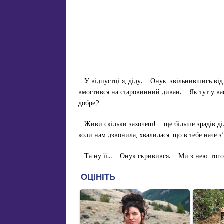
– У відпустці я, діду. – Онук, звільнившись ві
вмостився на старовинний диван. – Як тут у вас
добре?
– Живи скільки захочеш! – ще більше зрадів ді
коли нам дзвонила, хвалилася, що в тебе наче з’
– Та ну її… – Онук скривився. – Ми з нею, то