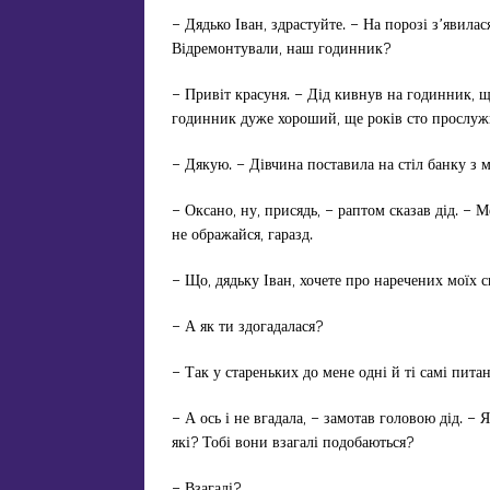
– Дядько Іван, здрастуйте. – На порозі з’явила
Відремонтували, наш годинник?
– Привіт красуня. – Дід кивнув на годинник, що
годинник дуже хороший, ще років сто прослуж
– Дякую. – Дівчина поставила на стіл банку з м
– Оксано, ну, присядь, – раптом сказав дід. – 
не ображайся, гаразд.
– Що, дядьку Іван, хочете про наречених моїх с
– А як ти здогадалася?
– Так у стареньких до мене одні й ті самі питанн
– А ось і не вгадала, – замотав головою дід. – 
які? Тобі вони взагалі подобаються?
– Взагалі?