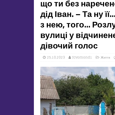
що ти без наречен
дід Іван. – Та ну ї
з нею, того… Розл
вулиці у відчинен
дівочий голос
25.10.2023
fcvomond1
Життя