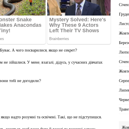
Січен
Груде
Лист
Жовт
Берез
– Буває. А чого посварилися, якщо не секрет?
Люти
Січен
 не зійшлися. У мене, взагалі, дідусь, у сучасних дівчатах
Жовт
Серп
 вони тобі не догодили?
Липе
Черв
Траве
а якщо надто розумні та освічені. Такі, що не підступишся.
Жов
ть, хочеться, щоб вони були й веселі та розумні одразу.