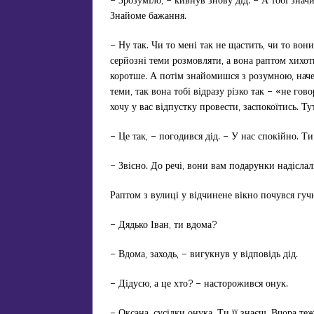
Знайоме бажання.
– Ну так. Чи то мені так не щастить, чи то вон
серйозні теми розмовляти, а вона раптом хихоти
коротше. А потім знайомишся з розумною, наче
теми, так вона тобі відразу різко так – «не гов
хочу у вас відпустку провести, заспокоїтись. Ту
– Це так, – погодився дід. – У нас спокійно. Ти
– Звісно. До речі, вони вам подарунки надіслал
Раптом з вулиці у відчинене вікно почувся гуч
– Дядько Іван, ти вдома?
– Вдома, заходь, – вигукнув у відповідь дід.
– Дідусю, а це хто? – насторожився онук.
– Оксана, сусідки онука. Ти її знаєш. Вчора теж