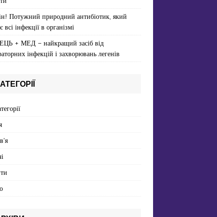
ти
ін! Потужний природний антибіотик, який
є всі інфекції в організмі
ЕЦЬ + МЕД – найкращий засіб від
раторних інфекцій і захворювань легенів
АТЕГОРІЇ
атегорії
я
в'я
і
пти
о