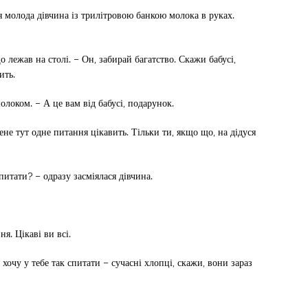
ся молода дівчина із трилітровою банкою молока в руках.
 лежав на столі. – Он, забирай багатство. Скажи бабусі,
ить.
олоком. – А це вам від бабусі, подарунок.
Мене тут одне питання цікавить. Тільки ти, якщо що, на дідуся
питати? – одразу засміялася дівчина.
я. Цікаві ви всі.
Я хочу у тебе так спитати – сучасні хлопці, скажи, вони зараз