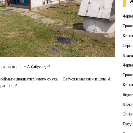
А
Черв
Траве
Квіте
Серп
Липе
Черв
ак на поріг. – А бабуся де?
Траве
обіймати двадцятирічного онука. – Бабуся в магазин пішла. А
Квіте
 працюєш?
Берез
Люти
Січен
Груде