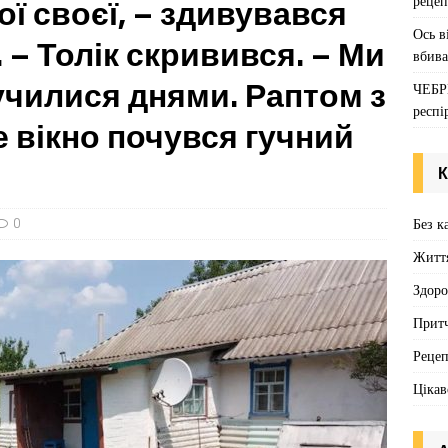
рецеп
ої своєї, – здивувався
Ось в
ї… – Толік скривився. – Ми
вбива
училися днями. Раптом з
ЧЕБР
респі
е вікно почувся гучний
К
Без к
0
Житт
Здоро
Притч
Реце
Цікав