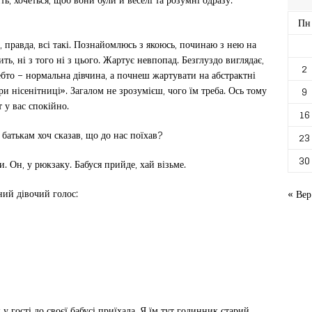
Пн
и, правда, всі такі. Познайомлюсь з якоюсь, починаю з нею на
ть, ні з того ні з цього. Жартує невпопад. Безглуздо виглядає,
2
бто – нормальна дівчина, а почнеш жартувати на абстрактні
ори нісенітниці». Загалом не зрозумієш, чого їм треба. Ось тому
9
т у вас спокійно.
16
 батькам хоч сказав, що до нас поїхав?
23
30
и. Он, у рюкзаку. Бабуся прийде, хай візьме.
ний дівочий голос:
« Вер
 у гості до своєї бабусі приїхала. Я їм тут годинник старий