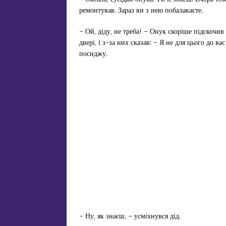
ремонтував. Зараз ви з нею побалакаєте.
– Ой, діду, не треба! – Онук скоріше підскочи
двері, і з-за них сказав: – Я не для цього до в
посиджу.
– Ну, як знаєш, – усміхнувся дід.