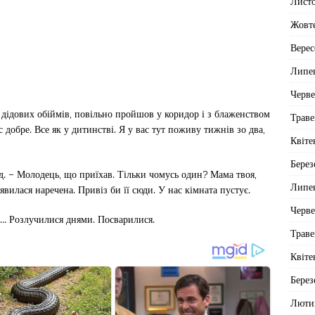
Лист
Жовт
Верес
Липе
Черв
д дідових обіймів, повільно пройшов у коридор і з блаженством
Траве
 добре. Все як у дитинстві. Я у вас тут поживу тижнів зо два,
Квіте
Берез
д. – Молодець, що приїхав. Тільки чомусь один? Мама твоя,
Липе
явилася наречена. Привіз би її сюди. У нас кімната пустує.
Черв
го… Розлучилися днями. Посварилися.
Траве
Квіте
Берез
Люти