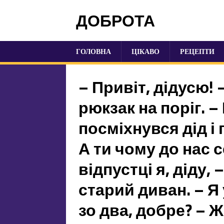
ДОБРОТА
ГОЛОВНА
ЦІКАВО
РЕЦЕПТИ
– Привіт, дідусю!
рюкзак на поріг. – 
посміхнувся дід і 
А ти чому до нас 
відпустці я, діду,
старий диван. – Я
зо два, добре? – 