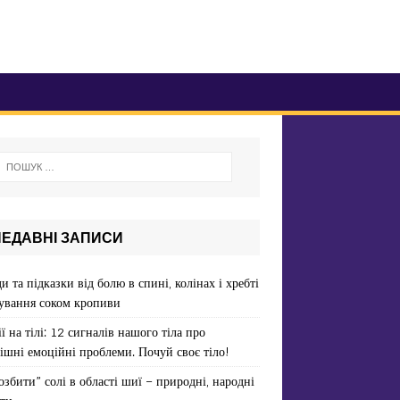
НЕДАВНІ ЗАПИСИ
и та підказки від болю в спині, колінах і хребті
ування соком кропиви
ї на тілі: 12 сигналів нашого тіла про
ішні емоційні проблеми. Почуй своє тіло!
озбити” солі в області шиї – природні, народні