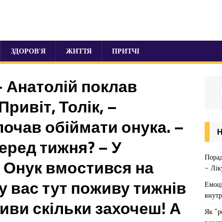
ЗДОРОВ’Я
ЖИТТЯ
ПРИТЧІ
 – Анатолій поклав
Привіт, Толік, –
почав обіймати онука. –
серед тижня? – У
Порад
 – Онук вмостився на
– Лік
 у вас тут поживу тижнів
Емоці
внутр
Живи скільки захочеш! А
Як “р