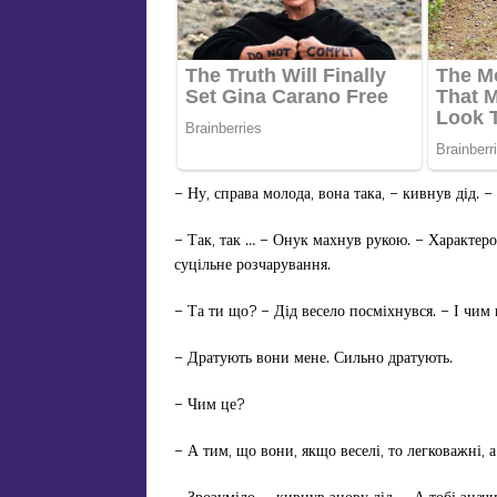
– Ну, справа молода, вона така, – кивнув дід. 
– Так, так … – Онук махнув рукою. – Характером
суцільне розчарування.
– Та ти що? – Дід весело посміхнувся. – І чим
– Дратують вони мене. Сильно дратують.
– Чим це?
– А тим, що вони, якщо веселі, то легковажні, 
– Зрозуміло, – кивнув знову дід. – А тобі значи