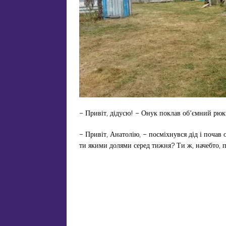
– Привіт, дідусю! – Онук поклав об’ємний рюкз
– Привіт, Анатолію, – посміхнувся дід і почав 
ти якими долями серед тижня? Ти ж, начебто,