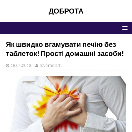
ДОБРОТА
Як швидко вгамувати печію без
таблеток! Прості домашні засоби!
28.04.2023
fcvomond1