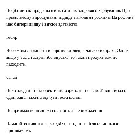
Подібний сік продається в магазинах здорового харчування. При
правильному вирощуванні підійде і кімнатна рослина. Ця рослина
має бактерицидну і загоює здатністю.
імбир
Його можна вживати в сирому вигляді, в чаї або в страві. Однак,
якщо у вас є гастрит або виразка, то такий продукт вам не
підходить.
банан
Цей солодкий плід ефективно бореться з печією. З’ївши всього
один банан можна відчути полегшення.
Не приймайте після їжі горизонтальне положення
Намагайтеся лягати через дві-три години після останнього
прийому їжі.