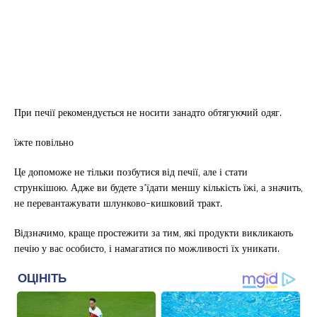
При печії рекомендується не носити занадто обтягуючий одяг.
їжте повільно
Це допоможе не тільки позбутися від печії, але і стати
стрункішою. Адже ви будете з’їдати меншу кількість їжі, а значить,
не перевантажувати шлунково-кишковий тракт.
Відзначимо, краще простежити за тим, які продукти викликають
печію у вас особисто, і намагатися по можливості їх уникати.