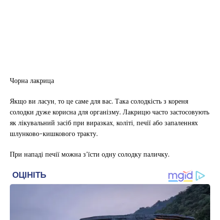
Чорна лакрица
Якщо ви ласун, то це саме для вас. Така солодкість з кореня
солодки дуже корисна для організму. Лакрицю часто застосовують
як лікувальний засіб при виразках, коліті, печії або запаленнях
шлунково-кишкового тракту.
При нападі печії можна з’їсти одну солодку паличку.