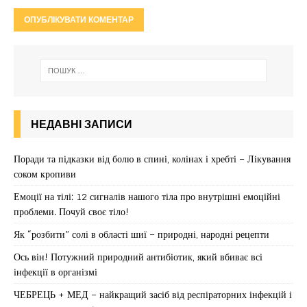
НЕДАВНІ ЗАПИСИ
Поради та підказки від болю в спині, колінах і хребті – Лікування
соком кропиви
Емоції на тілі: 12 сигналів нашого тіла про внутрішні емоційні
проблеми. Почуй своє тіло!
Як “розбити” солі в області шиї – природні, народні рецепти
Ось він! Потужний природний антибіотик, який вбиває всі
інфекції в організмі
ЧЕБРЕЦЬ + МЕД – найкращий засіб від респіраторних інфекцій і