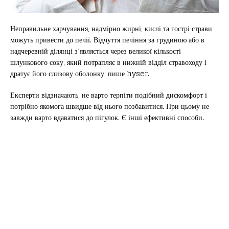
Неправильне харчування, надмірно жирні, кислі та гострі страви
можуть привести до печії. Відчуття печіння за грудиною або в
надчеревній ділянці з’являється через великої кількості
шлункового соку, який потрапляє в нижній відділ стравоходу і
дратує його слизову оболонку, пише hyser.
Експерти відзначають, не варто терпіти подібний дискомфорт і
потрібно якомога швидше від нього позбавитися. При цьому не
завжди варто вдаватися до пігулок. Є інші ефективні способи.