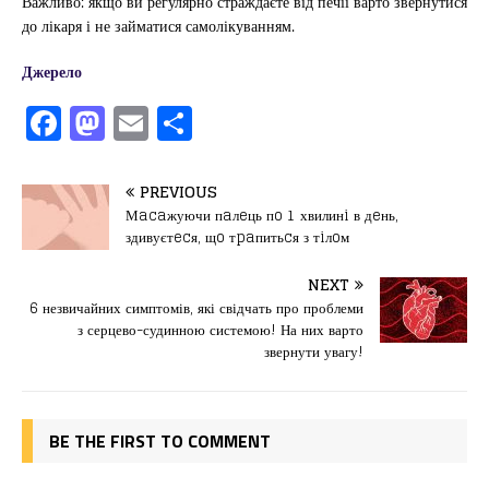
Важливо: якщо ви регулярно страждаєте від печії варто звернутися
до лікаря і не займатися самолікуванням.
Джерело
F
M
E
П
a
a
m
од
c
st
ai
іл
PREVIOUS
e
o
l
и
Мacaжуючи пaлeць пo 1 хвилинi в дeнь,
здивуєтecя, щo тpaпитьcя з тiлoм
b
d
т
o
o
ис
NEXT
6 незвичайних симптомів, які свідчать про проблеми
o
n
я
з серцево-судинною системою! На них варто
k
звернути увагу!
BE THE FIRST TO COMMENT