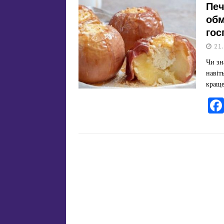
Печ
обм
гос
21
Чи зн
навіт
краще