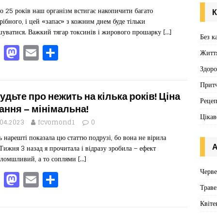
o
o
я
о 25 років наш організм встигає накопичити багато
o
n
К
рібного, і цей «запас» з кожним днем ​​буде тільки
k
шуватися. Важкий тягар токсинів і жирового прошарку
[…]
Без к
F
M
E
П
Житт
a
a
m
од
Здоро
c
st
ai
іл
Притч
e
o
l
ит
удьте про нежить на кілька років! Ціна
Реце
b
d
ис
ання – мінімальна!
Цікав
o
o
я
.04.2023
fcvomond1
0
ь нарешті показала цю статтю подрузі, бо вона не вірила
o
n
А
 Тижня 3 назад я прочитала і відразу зробила – ефект
k
ломшливий, а то соплями
[…]
Черв
F
M
E
П
Траве
a
a
m
од
c
st
ai
іл
Квіте