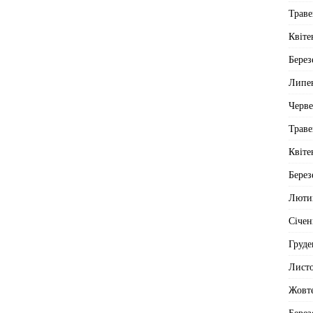
Траве
Квіте
Берез
Липе
Черв
Траве
Квіте
Берез
Люти
Січен
Груде
Лист
Жовт
Берез