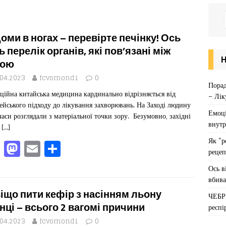
оми в ногах – перевірте печінку! Ось
ь перелік органів, які пов’язані між
бою
.04.2023
fcvomond1
0
Порад
ційна китайська медицина кардинально відрізняється від
– Лік
ейського підходу до лікування захворювань. На Заході людину
Емоці
 часи розглядали з матеріальної точки зору. Безумовно, західні
внутр
і
[…]
Як “р
F
M
E
П
рецеп
a
a
m
од
Ось в
c
st
ai
іл
вбива
e
o
l
ит
іщо пити кефір з насінням льону
ЧЕБР
b
d
ис
нці – всього 2 вагомі причини
респі
.04.2023
fcvomond1
0