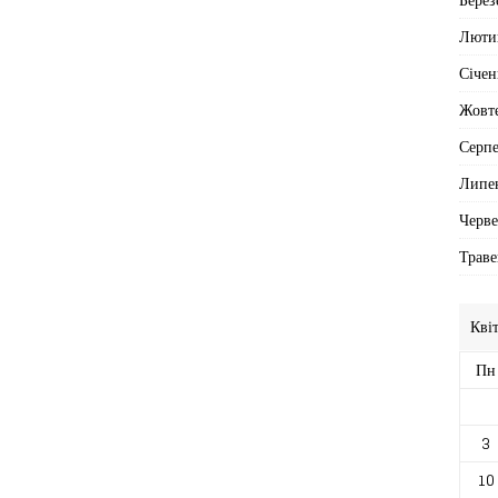
Люти
Січен
Жовт
Серп
Липе
Черв
Траве
Кві
Пн
3
10