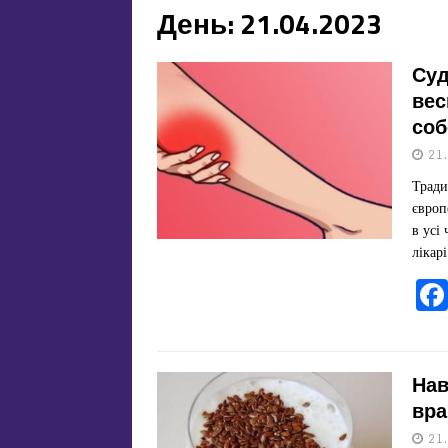
День:
21.04.2023
Суд
вес
со
21
Тради
європ
в усі
лікар
Нав
вра
21