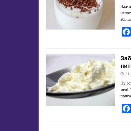
Вже д
непот
збіль
Заб
пит
21
Ну ос
мені.
приго