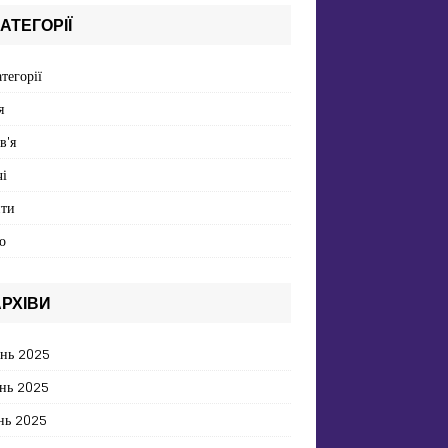
АТЕГОРІЇ
атегорії
я
в'я
і
пти
о
РХІВИ
ень 2025
нь 2025
нь 2025