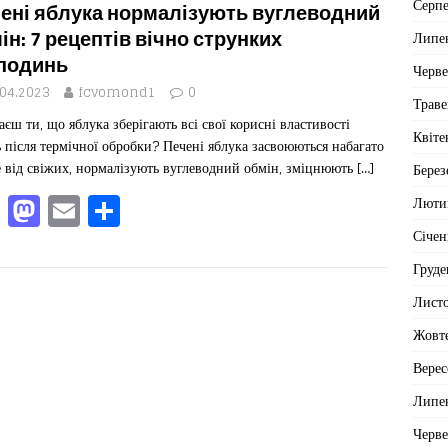
e
o
l
ит
Серп
ені яблука нормалізують вуглеводний
b
d
ис
ін: 7 рецептів вічно струнких
Липе
подинь
o
o
я
Черв
.04.2023
fcvomond1
0
o
n
Траве
аєш ти, що яблука зберігають всі свої корисні властивості
k
Квіте
ь після термічної обробки? Печені яблука засвоюються набагато
 від свіжих, нормалізують вуглеводний обмін, зміцнюють
[…]
Берез
F
M
E
П
Люти
a
a
m
од
Січен
c
st
ai
іл
Груде
e
o
l
ит
Лист
b
d
ис
Жовт
o
o
я
Верес
o
n
Липе
k
Черв