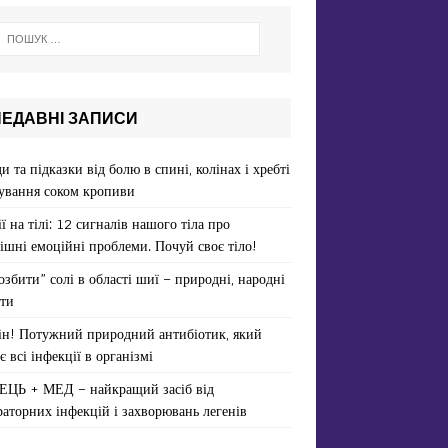
НЕДАВНІ ЗАПИСИ
и та підказки від болю в спині, колінах і хребті
ування соком кропиви
ї на тілі: 12 сигналів нашого тіла про
ішні емоційні проблеми. Почуй своє тіло!
озбити” солі в області шиї – природні, народні
ти
ін! Потужний природний антибіотик, який
є всі інфекції в організмі
ЕЦЬ + МЕД – найкращий засіб від
раторних інфекцій і захворювань легенів