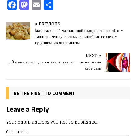
F
M
E
П
a
a
m
од
c
st
ai
іл
PREVIOUS
e
o
l
и
Їжте смажений часник, щоб оздоровити все тіло –
зміцнює імунну систему та запобігає серцево-
b
d
т
судинним захворюванням
o
o
ис
NEXT
o
n
я
10 ознак того, що кров стала густою — перевіряємо
k
себе самі
BE THE FIRST TO COMMENT
Leave a Reply
Your email address will not be published.
Comment