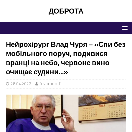
ДОБРОТА
Нейрохірург Влад Чуря – «Спи без
мобільного поруч, подивися
вранці на небо, червоне вино
очищає судини…»
28.04.2023
fcvomond1