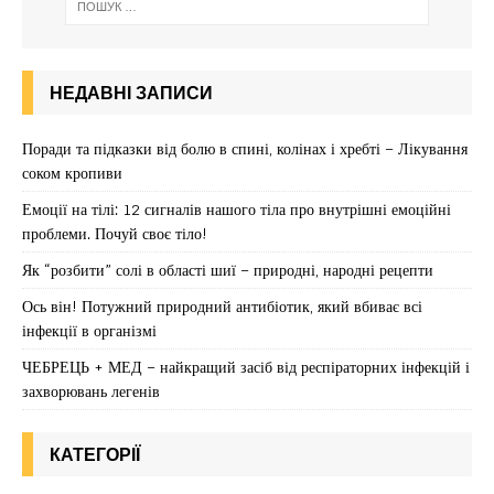
НЕДАВНІ ЗАПИСИ
Поради та підказки від болю в спині, колінах і хребті – Лікування
соком кропиви
Емоції на тілі: 12 сигналів нашого тіла про внутрішні емоційні
проблеми. Почуй своє тіло!
Як “розбити” солі в області шиї – природні, народні рецепти
Ось він! Потужний природний антибіотик, який вбиває всі
інфекції в організмі
ЧЕБРЕЦЬ + МЕД – найкращий засіб від респіраторних інфекцій і
захворювань легенів
КАТЕГОРІЇ