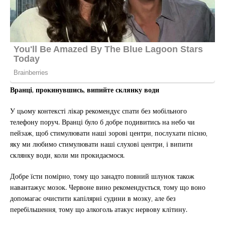
Вранці, прокинувшись, випийте склянку води
У цьому контексті лікар рекомендує спати без мобільного
телефону поруч. Вранці було б добре подивитись на небо чи
пейзаж, щоб стимулювати наші зорові центри, послухати пісню,
яку ми любимо стимулювати наші слухові центри, і випити
склянку води, коли ми прокидаємося.
Добре їсти помірно, тому що занадто повний шлунок також
навантажує мозок. Червоне вино рекомендується, тому що воно
допомагає очистити капілярні судини в мозку, але без
перебільшення, тому що алкоголь атакує нервову клітину.