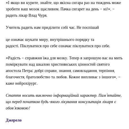
«І якщо ви курите, знайте, що якісна сигара раз на тиждень може
зробити ваш мозок щасливим. Пачка сигарет на день – ні!», –
радить лікар Влад Чуря.
Учитель радить нам приділити собі час. Не поспішай
це означає шукати миру, внутрішнього порядку та
радості. Піклуватися про себе означає піклуватися про себе.
«Радість – справжня їжа для мозку. Тепер я запрошую вас на мить
поміркувати над шкалою християнських цінностей святого
апостола Петра: добрі справи, знання, самовладання, терпіння,
благочестя, братолюбство та любов. Кожне випливає з іншого», –
каже нейрохірург.
Стаття носить виключно інформаційний характер. Пам’ятайте,
що перед початком будь-якого лікування консультація лікаря є
обов’язковою!
Джерело