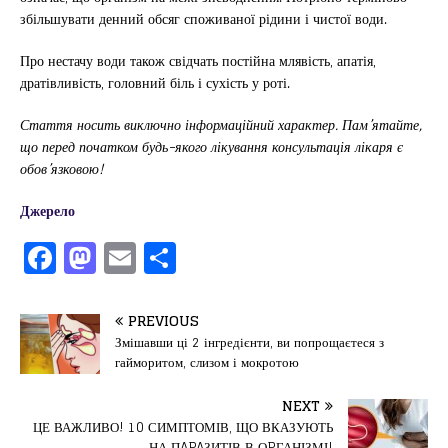
збільшувати денний обсяг споживаної рідини і чистої води.
Про нестачу води також свідчать постійна млявість, апатія,
дратівливість, головний біль і сухість у роті.
Стаття носить виключно інформаційний характер. Пам’ятайте,
що перед початком будь-якого лікування консультація лікаря є
обов’язковою!
Джерело
F
M
E
П
a
a
m
од
c
st
ai
іл
PREVIOUS
e
o
l
и
Змішавши ці 2 інгредієнти, ви попрощаєтеся з
гайморитом, слизом і мокротою
b
d
т
o
o
ис
NEXT
ЦЕ ВАЖЛИВО! 10 СИМПТОМІВ, ЩО ВКАЗУЮТЬ
НА ПAPAЗИТІВ В ОPГАНІЗМІ!