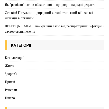
Як “розбити” солі в області шиї – природні, народні рецепти
Ось він! Потужний природний антибіотик, який вбиває всі
інфекції в організмі
ЧЕБРЕЦЬ + МЕД – найкращий засіб від респіраторних інфекцій і
захворювань легенів
КАТЕГОРІЇ
Без категорії
Життя
Здоров'я
Притчі
Рецепти
Цікаво