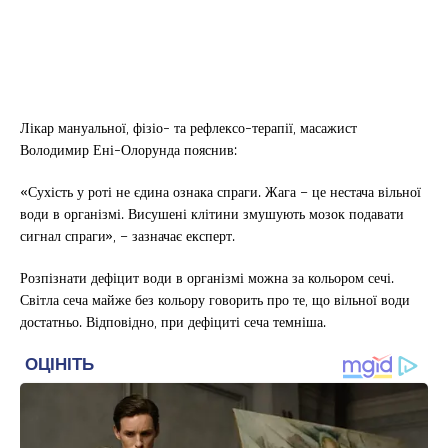
Лікар мануальної, фізіо- та рефлексо-терапії, масажист
Володимир Ені-Олорунда пояснив:
«Сухість у роті не єдина ознака спраги. Жага – це нестача вільної
води в організмі. Висушені клітини змушують мозок подавати
сигнал спраги», – зазначає експерт.
Розпізнати дефіцит води в організмі можна за кольором сечі.
Світла сеча майже без кольору говорить про те, що вільної води
достатньо. Відповідно, при дефіциті сеча темніша.