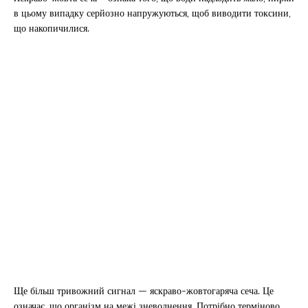
в цьому випадку серйозно напружуються, щоб виводити токсини,
що накопичилися.
Ще більш тривожний сигнал — яскраво-жовтогаряча сеча. Це
означає, що організм на межі зневоднення. Потрібно терміново