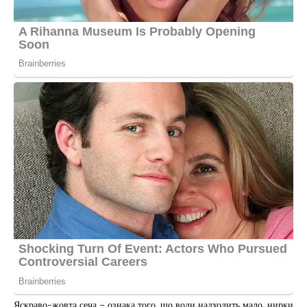
Яскраво-жовта сеча – ознака того, що води надходить мало, нирки