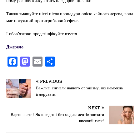
йому розповсюджуватись на здорові ділянки.
Також змащуйте нігті після процедури олією чайного дерева, вона
має потужний протигрибковий ефект.
І обов’язково продезінфікуйте взуття.
Джерело
F
M
E
П
a
a
m
од
c
st
ai
іл
PREVIOUS
e
o
l
и
Важливі сигнали нашого організму, які неможна
ігнорувати.
b
d
т
o
o
ис
NEXT
Варто знати! Як швидко і без медикаментів знизити
o
n
я
високий тиск!
k