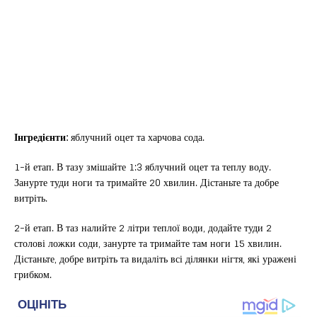
Інгредієнти:
яблучний оцет та харчова сода.
1-й етап. В тазу змішайте 1:3 яблучний оцет та теплу воду.
Занурте туди ноги та тримайте 20 хвилин. Дістаньте та добре
витріть.
2-й етап. В таз налийте 2 літри теплої води, додайте туди 2
столові ложки соди, занурте та тримайте там ноги 15 хвилин.
Дістаньте, добре витріть та видаліть всі ділянки нігтя, які уражені
грибком.