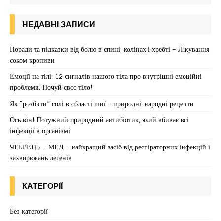
НЕДАВНІ ЗАПИСИ
Поради та підказки від болю в спині, колінах і хребті – Лікування
соком кропиви
Емоції на тілі: 12 сигналів нашого тіла про внутрішні емоційні
проблеми. Почуй своє тіло!
Як “розбити” солі в області шиї – природні, народні рецепти
Ось він! Потужний природний антибіотик, який вбиває всі
інфекції в організмі
ЧЕБРЕЦЬ + МЕД – найкращий засіб від респіраторних інфекцій і
захворювань легенів
КАТЕГОРІЇ
Без категорії