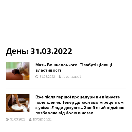
День:
31.03.2022
Мазь Вишневського і її забуті цілющі
властивості
31.03.2022
fcvomond1
Вже після першої процедури ви відчуєте
полегшення. Тепер ділюся своїм рецептом
з усіма. Люди дякують. Засіб який відмінно
позбавляє від болю в ногах
31.03.2022
fcvomond1