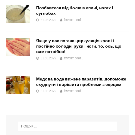
Позбавтеся від болю в спині, ногах і
суглобах
31.03.2022
fcvomond1
Якщо у вас погана циркуляція крові і
постійно холодні руки і ноги, то, ось, що
вам потрібно!
31.03.2022
fcvomond1
Медова вода вижене паразитів, допоможе
схуднути і вирішити проблеми з серцем
31.03.2022
fcvomond1