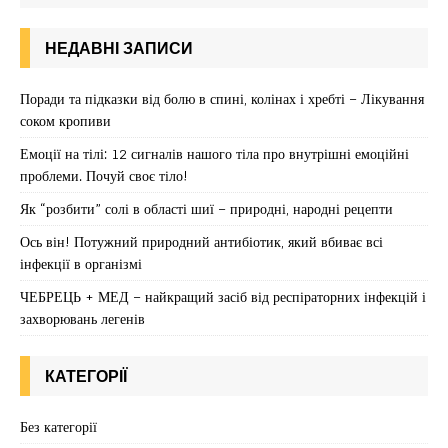
НЕДАВНІ ЗАПИСИ
Поради та підказки від болю в спині, колінах і хребті – Лікування
соком кропиви
Емоції на тілі: 12 сигналів нашого тіла про внутрішні емоційні
проблеми. Почуй своє тіло!
Як “розбити” солі в області шиї – природні, народні рецепти
Ось він! Потужний природний антибіотик, який вбиває всі
інфекції в організмі
ЧЕБРЕЦЬ + МЕД – найкращий засіб від респіраторних інфекцій і
захворювань легенів
КАТЕГОРІЇ
Без категорії