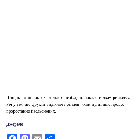
В ящик чи мішок з картоплею необхідно покласти два-три яблука.
Річ у тім, що фрукти виділяють етилен, який припиняє процес
проростання пасльонових.
Джерело
F
M
E
П