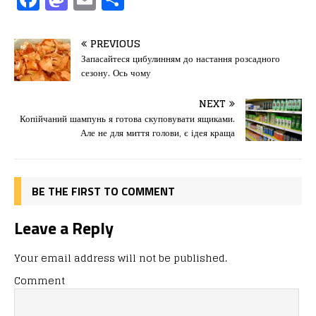
a
a
m
од
c
st
ai
іл
PREVIOUS
e
o
l
и
Запасайтеся цибулинням до настання розсадного
сезону. Ось чому
b
d
т
o
o
ис
NEXT
Копійчаний шампунь я готова скуповувати ящиками.
o
n
я
Але не для миття голови, є ідея краща
k
BE THE FIRST TO COMMENT
Leave a Reply
Your email address will not be published.
Comment