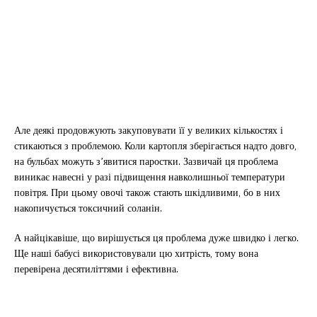
Але деякі продовжують закуповувати її у великих кількостях і
стикаються з проблемою. Коли картопля зберігається надто довго,
на бульбах можуть з’явитися паростки. Зазвичай ця проблема
виникає навесні у разі підвищення навколишньої температури
повітря. При цьому овочі також стають шкідливими, бо в них
накопичується токсичний соланін.
А найцікавіше, що вирішується ця проблема дуже швидко і легко.
Ще наші бабусі використовували цю хитрість, тому вона
перевірена десятиліттями і ефективна.