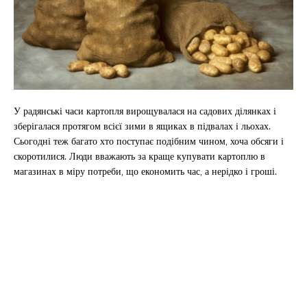
У радянські часи картопля вирощувалася на садових ділянках і
зберігалася протягом всієї зими в ящиках в підвалах і льохах.
Сьогодні теж багато хто поступає подібним чином, хоча обсяги і
скоротилися. Люди вважають за краще купувати картоплю в
магазинах в міру потреби, що економить час, а нерідко і гроші.