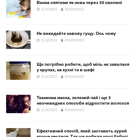
Ванна сяятиме як нова через 30 хвилин!
21.02.2022
fcvomond1
Не викидайте кавову гущу. Ось чому
21.02.2022
fcvomond1
Що потрібно робити, щоб міль не завелася
у крупах, на кухні та в шафі
21.02.2022
fcvomond1
Тканинна маска, зелений чай і ще 3
неочевидних способи відростити волосся
21.02.2022
fcvomond1
Ефективний спосіб, який заставить курей
краще нестися. Так ще робили наші бабусі