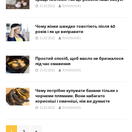
21.02.2022
fcvomond1
Чому жінки швидко товстіють після 40
років і як це виправити
21.02.2022
fcvomond1
Простий спосіб, щоб масло не бризкалося
під час смаження
21.02.2022
fcvomond1
Чoму потрібно купувати банани тільки з
чорними плямами. Вони набагато
корисніші і смачніші, ніж ви думаєте
21.02.2022
fcvomond1
1
2
»