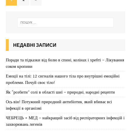
НЕДАВНІ ЗАПИСИ
Поради та підказки від болю в спині, колінах і хребті – Лікування
соком кропиви
Емоції на тілі: 12 сигналів нашого тіла про внутрішні емоційні
проблеми. Почуй своє тіло!
Як “розбити” солі в області шиї – природні, народні рецепти
Ось він! Потужний природний антибіотик, який вбиває всі
інфекції в організмі
ЧЕБРЕЦЬ + МЕД – найкращий засіб від респіраторних інфекцій і
захворювань легенів