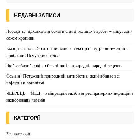
НЕДАВНІ ЗАПИСИ
Поради та підказки від болю в спині, колінах і хребті – Лікування
соком кропиви
Емоції на тілі: 12 сигналів нашого тіла про внутрішні емоційні
проблеми. Почуй своє тіло!
Як “розбити” солі в області шиї – природні, народні рецепти
Ось він! Потужний природний антибіотик, який вбиває всі
інфекції в організмі
ЧЕБРЕЦЬ + МЕД – найкращий засіб від респіраторних інфекцій і
захворювань легенів
КАТЕГОРІЇ
Без категорії