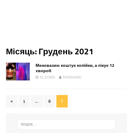
Місяць:
Грудень 2021
Меновазин: коштує копійки, а лікує 12
хвороб
01.12.2021
fcvomond1
«
1
…
6
7