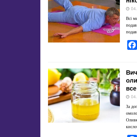
нік
04
Всі м
подав
подав
Вич
оли
все
04
За до
омоло
Оливк
кисло