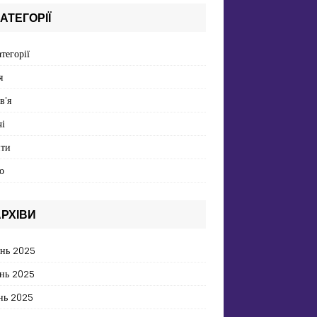
АТЕГОРІЇ
атегорії
я
в'я
і
пти
о
РХІВИ
ень 2025
нь 2025
нь 2025