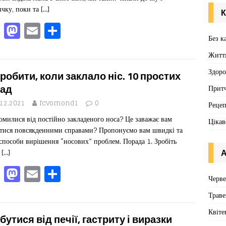
ичку, поки та
[…]
К
F
M
E
П
Без к
a
a
m
од
Житт
c
st
ai
іл
e
o
l
ит
Здоро
робити, коли заклало ніс. 10 простих
b
d
ис
ад
Притч
o
o
я
.12.2021
fcvomond1
0
Реце
омилися від постійно закладеного носа? Це заважає вам
o
n
Цікав
тися повсякденними справами? Пропонуємо вам швидкі та
k
 способи вирішення “носових” проблем. Порада 1. Зробіть
й
[…]
А
F
M
E
П
Черв
a
a
m
од
Траве
c
st
ai
іл
Квіте
e
o
l
ит
бутися від печії, гастриту і виразки