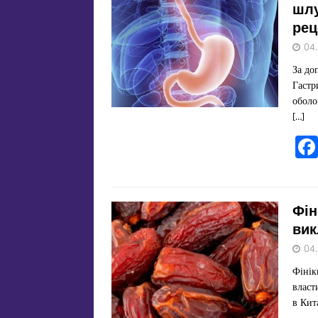
шлу
рец
04
За до
Гастр
оболо
[…]
Фін
вик
04
Фінік
власт
в Кит