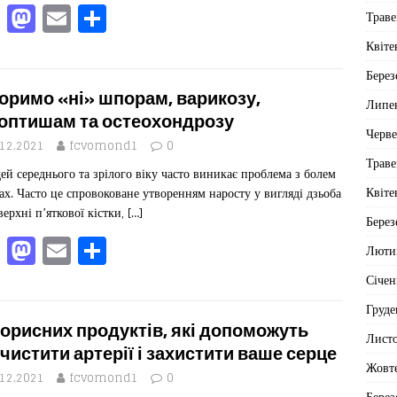
F
M
E
П
Траве
a
a
m
од
Квіте
c
st
ai
іл
Берез
e
o
l
ит
оримо «ні» шпорам, варикозу,
Липе
b
d
ис
оптишам та остеохондрозу
Черв
o
o
я
.12.2021
fcvomond1
0
Траве
ей середнього та зрілого віку часто виникає проблема з болем
o
n
Квіте
тах. Часто це спровоковане утворенням наросту у вигляді дзьоба
k
верхні п’яткової кістки,
[…]
Берез
F
M
E
П
Люти
a
a
m
од
Січен
c
st
ai
іл
Груде
e
o
l
ит
корисних продуктів, які допоможуть
Лист
b
d
ис
чистити артерії і захистити ваше серце
Жовт
o
o
я
.12.2021
fcvomond1
0
Берез