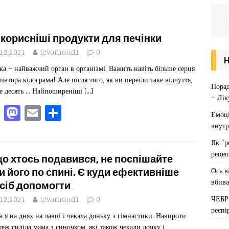
корисніші продукти для печінки
.12.2021
fcvomond1
0
ка – найважчий орган в організмі. Важить навіть більше серця
півтора кілограма! Але після того, як ви переїли таке відчуття,
Порад
е десять … Найпоширеніші
[…]
– Лік
F
M
E
П
Емоці
a
a
m
од
внутр
c
st
ai
іл
Як “р
рецеп
e
o
l
ит
о хтось подавився, не поспішайте
b
d
ис
Ось в
и його по спині. Є куди ефективніше
вбива
сіб допомогти
o
o
я
ЧЕБР
.12.2021
fcvomond1
0
o
n
респі
а я на днях на лавці і чекала доньку з гімнастики. Навпроти
k
теж сиділа мама з синочком, які також чекали дочку і