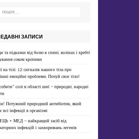
НЕДАВНІ ЗАПИСИ
и та підказки від болю в спині, колінах і хребті
ування соком кропиви
ї на тілі: 12 сигналів нашого тіла про
ішні емоційні проблеми. Почуй своє тіло!
озбити” солі в області шиї – природні, народні
ти
ін! Потужний природний антибіотик, який
є всі інфекції в організмі
ЕЦЬ + МЕД – найкращий засіб від
раторних інфекцій і захворювань легенів