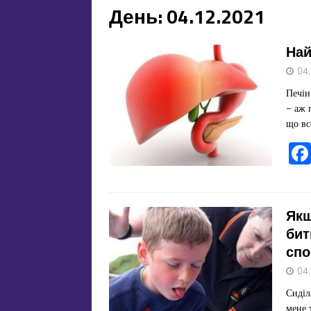
День:
04.12.2021
Най
04
Печін
– аж 
що вс
Якщ
бит
спо
04
Сиділ
мене 