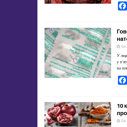
Гов
нат
04
У люд
у п’я
на по
10 
про
04