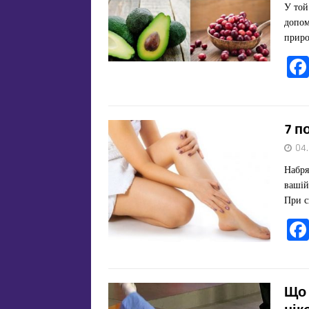
У той 
допом
приро
7 п
04
Набря
вашій
При с
Що 