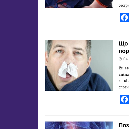
сестр
Що 
пор
04
Ви вт
займа
легкі
спре
Поз