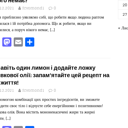
b
d
ис
ого немає?
20
o
o
я
.12.2021
fcvomond1
0
27
и приблизно уявляємо собі, що робити якщо людина раптом
o
n
илася і їй потрібна допомога. Що ж робити, якщо ви
k
« Ли
илися, а поруч нікого немає,
[…]
F
M
E
П
a
a
m
од
c
st
ai
іл
e
o
l
ит
авіть один лимон і додайте ложку
b
d
ис
вкової олії: запам’ятайте цей рецепт на
 життя!
o
o
я
.12.2021
fcvomond1
0
o
n
помогою комбінації цих простих інгредієнтів, ви зможете
k
дити своє тіло і відчуєте себе енергійними і позитивними!
ова олія. Вона містить мононенасичені жири та жирні
ти,
[…]