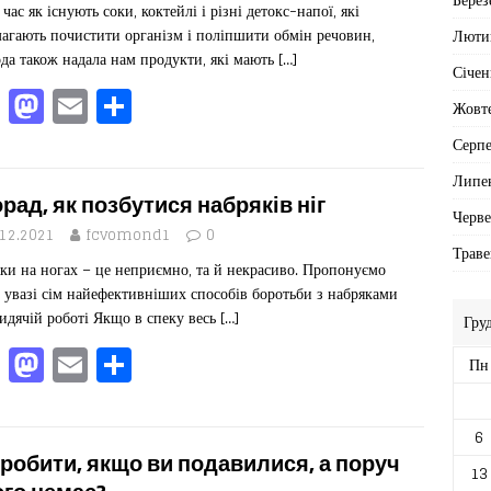
час як існують соки, коктейлі і різні детокс-напої, які
o
n
агають почистити організм і поліпшити обмін речовин,
Люти
k
да також надала нам продукти, які мають
[…]
Січен
F
M
E
П
Жовт
a
a
m
од
Серп
c
st
ai
іл
Липе
e
o
l
ит
орад, як позбутися набряків ніг
Черв
b
d
ис
.12.2021
fcvomond1
0
Траве
o
o
я
ки на ногах – це неприємно, та й некрасиво. Пропонуємо
 увазі сім найефективніших способів боротьби з набряками
o
n
идячій роботі Якщо в спеку весь
[…]
Гру
k
F
M
E
П
Пн
a
a
m
од
c
st
ai
іл
6
e
o
l
ит
робити, якщо ви подавилися, а поруч
13