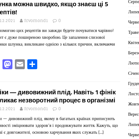
Серп
b
d
ис
нка можна швидко, якщо знаєш ці 5
ептів!
Липе
o
o
я
.12.2021
fcvomond1
0
Черв
o
n
помогою цих рецептів ви завжди будете почуватися чарівно!
Траве
k
ит є дуже поширеною хворобою. Це запалення слизової
Квіте
нки шлунка, викликане однією з кількох причин, включаючи
Берез
F
M
E
П
Люти
a
a
m
од
Січен
c
st
ai
іл
Груде
e
o
l
ит
іки — дивовижний плід. Навіть 1 фінік
Лист
b
d
ис
ликає незворотний процес в організмі
Жовт
o
o
я
.12.2021
fcvomond1
0
Верес
и — дивовижний плід, якому в багатьох країнах приписують
o
n
Липе
ивості зміцнювати здоров’я і продовжувати життя. Кажуть, що
k
аї є довгожителі, основою харчування яких служать
[…]
Черв