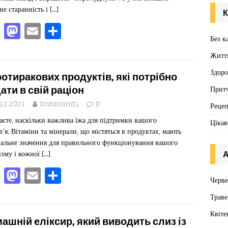
k
не старанність і
[…]
К
F
M
E
П
Без к
a
a
m
од
Житт
c
st
ai
іл
e
o
l
ит
Здоро
ротиракових продуктів, які потрібно
b
d
ис
ати в свій раціон
Притч
o
o
я
.12.2021
fcvomond1
0
Реце
аєте, наскільки важлива їжа для підтримки вашого
o
n
Цікав
в’я. Вітаміни та мінерали, що містяться в продуктах, мають
k
альне значення для правильного функціонування вашого
ізму і кожної
[…]
А
F
M
E
П
Черв
a
a
m
од
Траве
c
st
ai
іл
Квіте
e
o
l
ит
ашній еліксир, який виводить слиз із