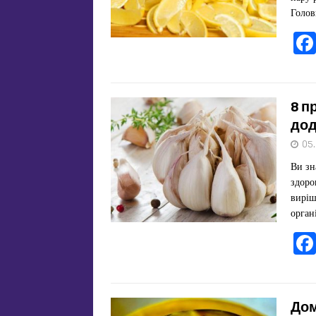
Голов
8 п
дод
05
Ви зн
здоро
виріш
орган
Дом