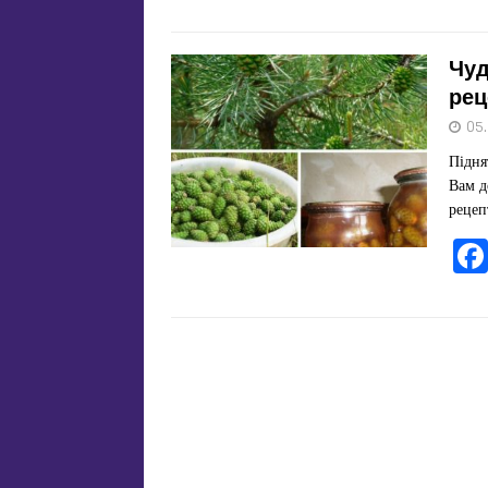
Чуд
рец
05
Підня
Вам д
рецеп