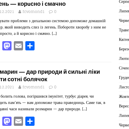
Серп
b
d
ис
ень — корuсно і смачно
Липе
o
o
я
.12.2021
fcvomond1
0
Черв
увати проблеми з дихальною системою допоможе домашній
o
n
ир, який виводить слиз із легень. Побороти хворобу з ним не
Траве
k
просто, а й корисно і смачно.
[…]
Квіте
F
M
E
П
Берез
a
a
m
од
Люти
c
st
ai
іл
Січен
e
o
l
ит
марин — дар природи й сильні ліки
Груде
b
d
ис
ти сотні болячок
Лист
o
o
я
.12.2021
fcvomond1
0
болить голова, погіршився імунітет, турбує діарея, чи
Жовт
o
n
дить пам’ять — вам допоможе трава праведниць. Саме так, в
k
Верес
давні часи називали розмарин — дар природи.
[…]
Липе
F
M
E
П
Черв