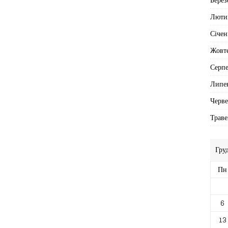
k
Люти
Січен
Жовт
Серп
Липе
Черв
Траве
Гру
Пн
6
13