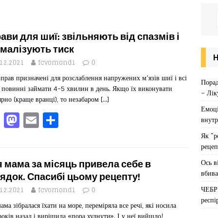
ави для шиї: звільняють від спазмів і
малізують тиск
.12.2021
fcvomond1
0
вправ призначені для розслаблення напружених м’язів шиї і всі
Порад
 повинні займати 4-5 хвилин в день. Якщо їх виконувати
– Лік
ярно (краще вранці), то незабаром
[…]
Емоці
F
M
E
П
внутр
a
a
m
од
Як “р
c
st
ai
іл
рецеп
e
o
l
ит
Ось в
 мама за місяць привела себе в
вбива
b
d
ис
ядок. Спасибі цьому рецепту!
ЧЕБР
o
o
я
.12.2021
fcvomond1
0
респі
ама зібралася їхати на море, переміряла все речі, які носила
o
n
років назад і вирішила «пора худнути». І у неї вийшло!