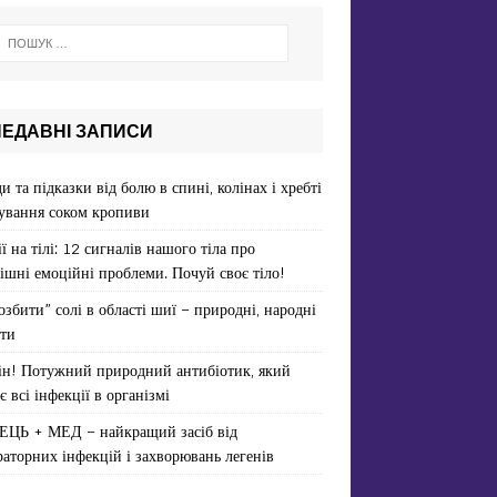
НЕДАВНІ ЗАПИСИ
и та підказки від болю в спині, колінах і хребті
ування соком кропиви
ї на тілі: 12 сигналів нашого тіла про
ішні емоційні проблеми. Почуй своє тіло!
озбити” солі в області шиї – природні, народні
ти
ін! Потужний природний антибіотик, який
є всі інфекції в організмі
ЕЦЬ + МЕД – найкращий засіб від
раторних інфекцій і захворювань легенів