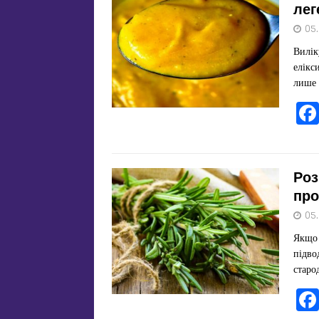
лег
05
Вилік
елікс
лише 
Роз
про
05
Якщо 
підво
старо