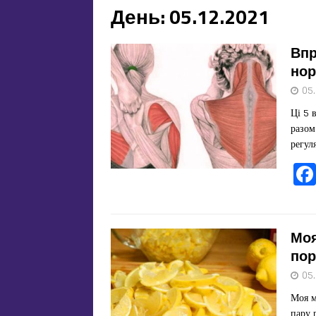
День:
05.12.2021
Впр
нор
05
Ці 5 
разом
регул
Моя
пор
05
Моя м
пару 