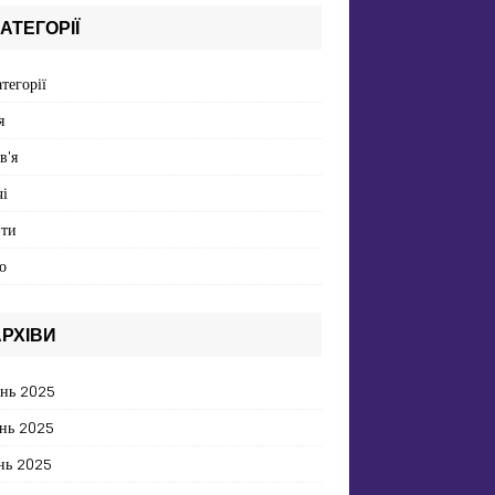
АТЕГОРІЇ
атегорії
я
в'я
і
пти
о
РХІВИ
ень 2025
нь 2025
нь 2025