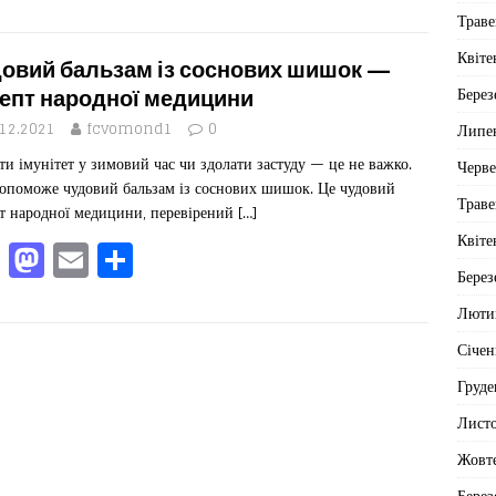
a
a
m
од
Траве
c
st
ai
іл
Квіте
e
o
l
ит
овий бальзам із соснових шишок —
Берез
b
d
ис
епт народної медицини
o
o
я
Липе
.12.2021
fcvomond1
0
ти імунітет у зимовий час чи здолати застуду — це не важко.
o
n
Черв
опоможе чудовий бальзам із соснових шишок. Це чудовий
k
Траве
т народної медицини, перевірений
[…]
Квіте
F
M
E
П
Берез
a
a
m
од
Люти
c
st
ai
іл
e
o
l
ит
Січен
b
d
ис
Груде
o
o
я
Лист
o
n
Жовт
Берез