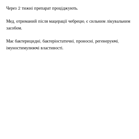
Через 2 тижні препарат проціджують.
Мед, отриманий після мацерації чебрецю, є сильним лікувальним
засобом.
Має бактерицидні, бактеріостатичні, проносні, регенеруючі,
імуностимулюючі властивості.