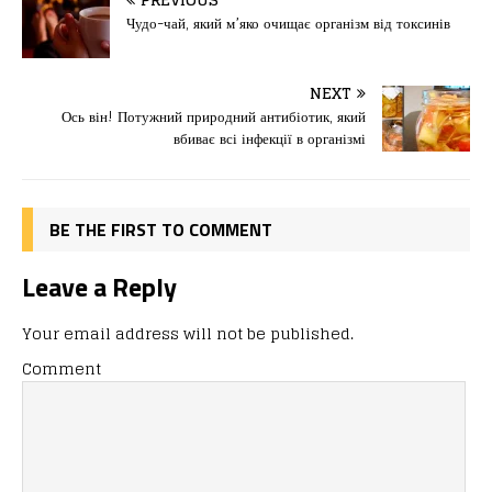
c
st
ai
іл
e
o
l
и
Чудо-чай, який м’яко очищає організм від токсинів
b
d
т
o
o
ис
NEXT
Ось він! Потужний природний антибіотик, який
o
n
я
вбиває всі інфекції в організмі
k
BE THE FIRST TO COMMENT
Leave a Reply
Your email address will not be published.
Comment