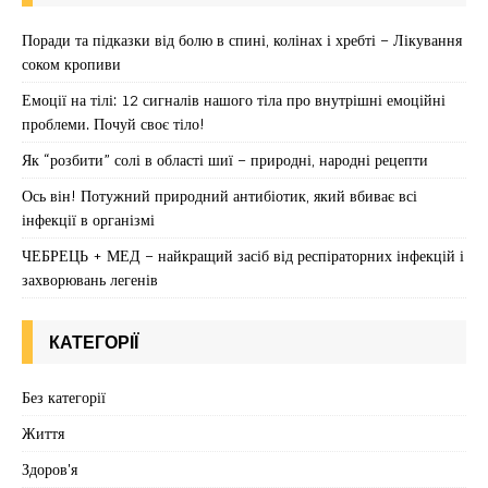
Поради та підказки від болю в спині, колінах і хребті – Лікування
соком кропиви
Емоції на тілі: 12 сигналів нашого тіла про внутрішні емоційні
проблеми. Почуй своє тіло!
Як “розбити” солі в області шиї – природні, народні рецепти
Ось він! Потужний природний антибіотик, який вбиває всі
інфекції в організмі
ЧЕБРЕЦЬ + МЕД – найкращий засіб від респіраторних інфекцій і
захворювань легенів
КАТЕГОРІЇ
Без категорії
Життя
Здоров'я