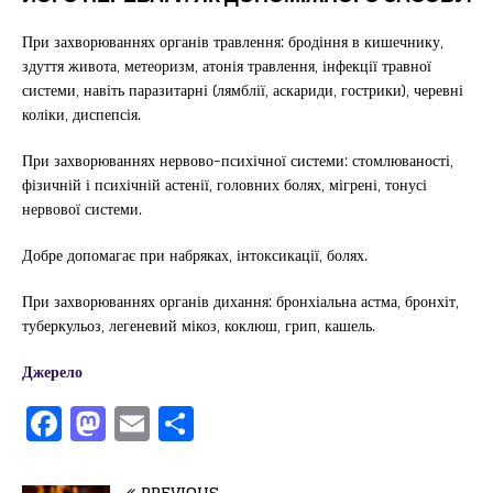
При захворюваннях органів травлення: бродіння в кишечнику,
здуття живота, метеоризм, атонія травлення, інфекції травної
системи, навіть паразитарні (лямблії, аскариди, гострики), черевні
коліки, диспепсія.
При захворюваннях нервово-психічної системи: стомлюваності,
фізичній і психічній астенії, головних болях, мігрені, тонусі
нервової системи.
Добре допомагає при набряках, інтоксикації, болях.
При захворюваннях органів дихання: бронхіальна астма, бронхіт,
туберкульоз, легеневий мікоз, коклюш, грип, кашель.
Джерело
F
M
E
П
a
a
m
од
PREVIOUS