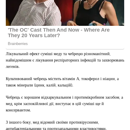
Лікувальний ефект суміші меду та чебрецю різноманітний,
найвідомішим є лікування респіраторних інфекцій та захворювань
легенів.
Культивований чебрець містить вітамін А, токоферол і ніацин, а
також мінерали (цинк, калій, кальцій).
Чебрець є хорошим відхаркувальним і протимікробним засобом, а
мед, крім заспокійливої ​​дії, виступає в цій суміші ще й
консервантом.
З іншого боку, мед відомий своїми противірусними,
антибактеріальними та протизапальними властивостями.