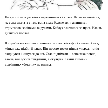
На вулиці молода жінка перечипилася і впала. Ніхто не помітив,
як вона впала, а впала вона дуже боляче, як у дитинстві,
стрімголов, колінами та руками. Каблук зачепився за щось. Навіть
дивитись боляче.
Я спробувала вилізти з машини, ми на світлофорі стояли. Але до
жінки вже підбіг її юнак. Він просто трохи пішов уперед, потім
озирнувся і кинувся до неї. Став піднімати – вона така повна,
важка, він досить тендітний, в окулярах. Такий типовий
відмінник-«ботанік» на вигляд.