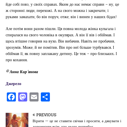
йде собі повз, у своїх справах. Яким до нас немає справи – ну, це
ж сторонні люди, перехожі. А на свого можна і закричати, і
руками замахати, бо він поруч, отже, він і винен у наших бідах!
Але потім вони разом пішли. Ця повна молода жінка кульгала і
спиралася на свого чоловіка в окулярах. А він її вів і обіймав. І
щось втішне говорив на вухо. Він вибачив. Навіть не пробачив,
зрозумів. Може, й не помітив. Він про неї більше турбувався. І
обіймав її, як повну заплакану дитину. Це теж – про близьких. І
про кохання.
© Анна Кир’янова
Джерело
F
M
E
П
a
a
m
од
c
st
ai
іл
PREVIOUS
e
o
l
и
Вірити — це не ставити свічки і просити, а дякувати і
допомагати всім, хто цього потребує