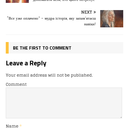
b
d
т
o
o
ис
NEXT
“Все уже оплачено” – мудра історія, яку запам’ятаєш
o
n
я
навіки!
k
BE THE FIRST TO COMMENT
Leave a Reply
Your email address will not be published.
Comment
Name
*