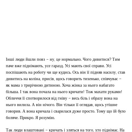
Інші люди йшли повз – ну, це нормально. Чого дивитися? Тим
паче вже піднімають, усе гаразд. Усі мають свої справи. Усі
поспішають на роботу чи ще кудись. Ось він її підняв насилу, став
дивитись на коліна, присів, щось говорить тихенько, співчуває –
як мама з трирічною дитиною. Хоча жінка за нього набагато
більша. І так вона почала на нього кричати! Тож махати руками!
Обличчя її спотворилося від гніву – весь біль і образу вона на
нього вилила. А він нічого. Він тільки її оглядав, щось утішне
говорив. А вона кричала і сварилася дуже просто. Тому що їй було
боляче. Прикро. Я розумію.
Так люди влаштовані – кричать і зляться на того, хто піднімає. На