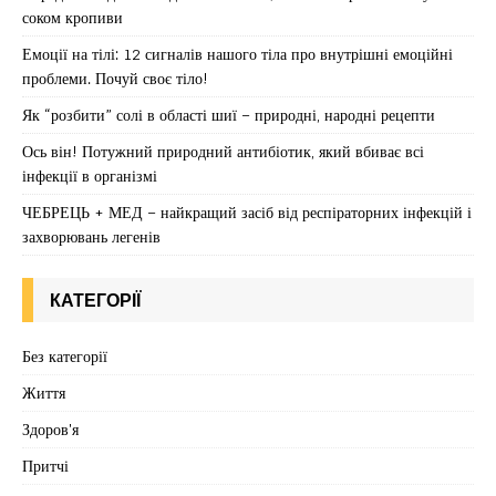
соком кропиви
Емоції на тілі: 12 сигналів нашого тіла про внутрішні емоційні
проблеми. Почуй своє тіло!
Як “розбити” солі в області шиї – природні, народні рецепти
Ось він! Потужний природний антибіотик, який вбиває всі
інфекції в організмі
ЧЕБРЕЦЬ + МЕД – найкращий засіб від респіраторних інфекцій і
захворювань легенів
КАТЕГОРІЇ
Без категорії
Життя
Здоров'я
Притчі