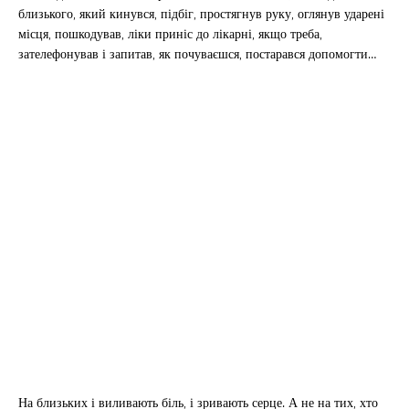
близького, який кинувся, підбіг, простягнув руку, оглянув ударені
місця, пошкодував, ліки приніс до лікарні, якщо треба,
зателефонував і запитав, як почуваєшся, постарався допомогти…
На близьких і виливають біль, і зривають серце. А не на тих, хто