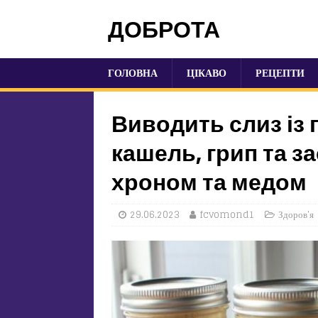
ДОБРОТА
ГОЛОВНА
ЦІКАВО
РЕЦЕПТИ
Виводить слиз із г
кашель, грип та з
хроном та медом
29.06.2023
fcvomond1
Здоров'я