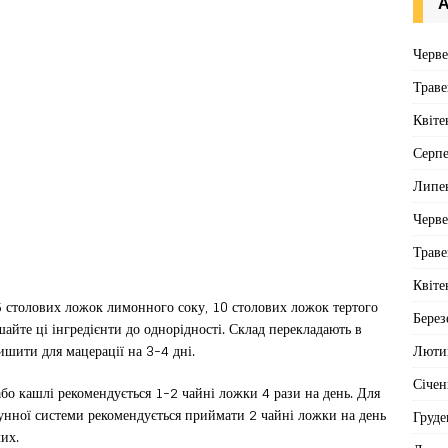
А
Черв
Траве
Квіте
Серп
Липе
Черв
Траве
Квіте
 столових ложок лимонного соку, 10 столових ложок тертого
Берез
айте ці інгредієнти до однорідності. Склад перекладають в
Люти
ишити для мацерації на 3-4 дні.
Січен
 або кашлі рекомендується 1-2 чайні ложки 4 рази на день. Для
унної системи рекомендується приймати 2 чайні ложки на день
Груде
лих.