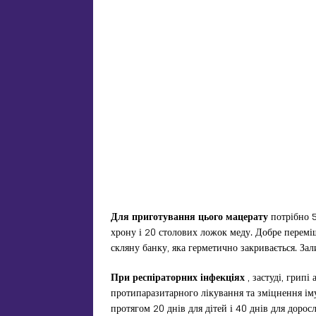
Для приготування цього мацерату
потрібно 5
хрону і 20 столових ложок меду. Добре переміш
скляну банку, яка герметично закривається. Зал
При респіраторних інфекціях
, застуді, грипі
протипаразитарного лікування та зміцнення ім
протягом 20 днів для дітей і 40 днів для дорос