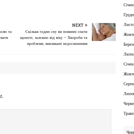
Січен
Груде
Лист
NEXT
болю та
Скільки годин сну ви повинні спати
Жовт
увати
щоночі, залежно від віку – Хвороби та
проблеми, викликані недосипанням
Берез
Люти
Січен
Жовт
Серп
Липе
d.
Черв
Траве
Чер