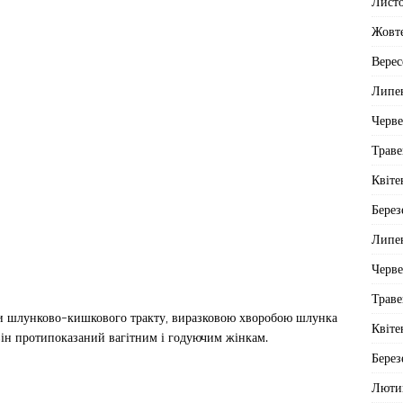
Лист
Жовт
Верес
Липе
Черв
Траве
Квіте
Берез
Липе
Черв
Траве
и шлунково-кишкового тракту, виразковою хворобою шлунка
Квіте
він протипоказаний вагітним і годуючим жінкам.
Берез
Люти