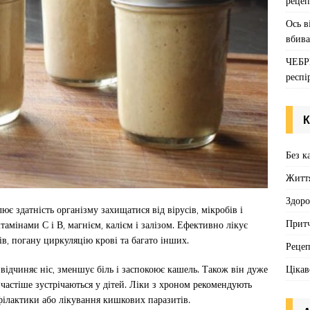
рецеп
Ось в
вбива
ЧЕБР
респі
К
Без к
Житт
Здоро
ює здатність організму захищатися від вірусів, мікробів і
Притч
тамінами С і В, магнієм, калієм і залізом. Ефективно лікує
ів, погану циркуляцію крові та багато інших.
Реце
Цікав
відчиняє ніс, зменшує біль і заспокоює кашель. Також він дуже
частіше зустрічаються у дітей. Ліки з хроном рекомендують
офілактики або лікування кишкових паразитів.