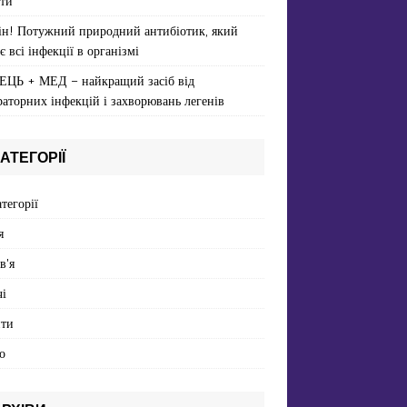
ти
ін! Потужний природний антибіотик, який
є всі інфекції в організмі
ЕЦЬ + МЕД – найкращий засіб від
раторних інфекцій і захворювань легенів
АТЕГОРІЇ
атегорії
я
в'я
і
пти
о