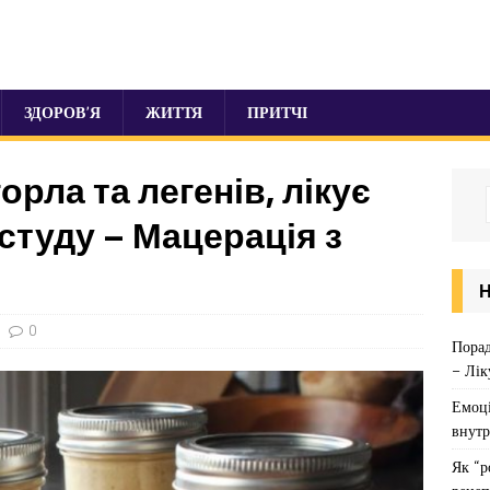
ЗДОРОВ’Я
ЖИТТЯ
ПРИТЧІ
орла та легенів, лікує
астуду – Мацерація з
0
Порад
– Лік
Емоці
внутр
Як “р