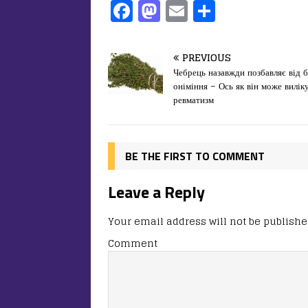
F
M
E
П
a
a
m
од
c
st
ai
іл
PREVIOUS
e
o
l
и
Чебрець назавжди позбавляє від 
оніміння – Ось як він може вилік
b
d
т
ревматизм
o
o
ис
o
n
я
k
BE THE FIRST TO COMMENT
Leave a Reply
Your email address will not be publishe
Comment