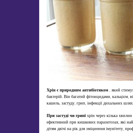
Хрін є природним антибіотиком
, який стимул
бактерій. Він багатий фітонцидами, кальцієм, ві
кашель, застуду, грип, інфекції дихальних шлях
При застуді чи грипі
хрін через кілька хвилин 
ефективний при кишкових паразитозах, які най
дітям двічі на рік для зміцнення імунітету, пр