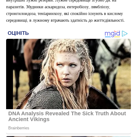
паразитів. Збудники аскаридоза, ентеробіозу, лямбліозу,
стронгилоидоза, теніаринхозу, які спокійно існують в кислому
середовищі, в лужному втрачають здатність до життєдіяльності.