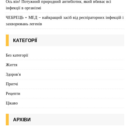
Ось він! Потужний природний антибіотик, який вбиває всі
інфекції в організмі
ЧЕБРЕЦЬ + МЕД – найкращий засіб від респіраторних інфекцій і
захворювань легенів
КАТЕГОРІЇ
Без категорії
Життя
Здоров'я
Притчі
Рецепти
Цікаво
АРХІВИ