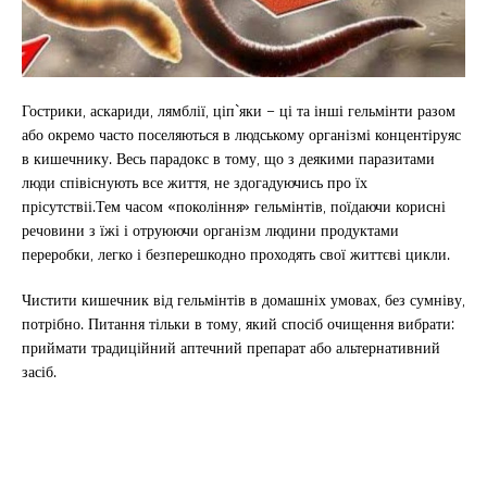
Гострики, аскариди, лямблії, ціп`яки – ці та інші гельмінти разом
або окремо часто поселяються в людському організмі концентіруяс
в кишечнику. Весь парадокс в тому, що з деякими паразитами
люди співіснують все життя, не здогадуючись про їх
прісутствіі.Тем часом «покоління» гельмінтів, поїдаючи корисні
речовини з їжі і отруюючи організм людини продуктами
переробки, легко і безперешкодно проходять свої життєві цикли.
Чистити кишечник від гельмінтів в домашніх умовах, без сумніву,
потрібно. Питання тільки в тому, який спосіб очищення вибрати:
приймати традиційний аптечний препарат або альтернативний
засіб.