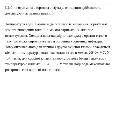
Щоб не отримати зворотного ефекту, очищення здійснюють,
дотримуючись певних правил:
Температура води. Гаряча вода розслабляє кишечник, в результаті
замість виведення токсинів можна отримати їх активне
всмоктування. Холодна вода надмірно охолоджує органи малого
тазу, що може спровокувати загострення хронічних інфекцій.
Тому оптимальною для першої і другої очисної клізми вважається
кімнатна температура води, яка коливається в межах 20-24 ° С. У
той час як для содової клізми використовують більш теплу воду
температурою близько 38-40 ° C. У теплій воді сода максимально
розкриває свої корисні властивості.