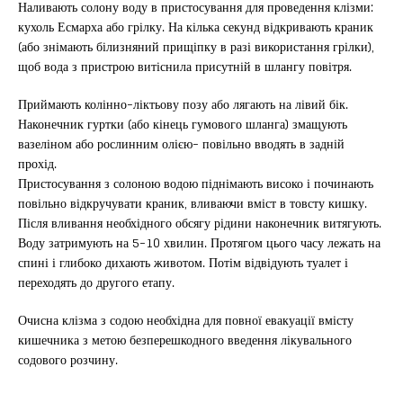
Наливають солону воду в пристосування для проведення клізми:
кухоль Есмарха або грілку. На кілька секунд відкривають краник
(або знімають білизняний прищіпку в разі використання грілки),
щоб вода з пристрою витіснила присутній в шлангу повітря.
Приймають колінно-ліктьову позу або лягають на лівий бік.
Наконечник гуртки (або кінець гумового шланга) змащують
вазеліном або рослинним олією- повільно вводять в задній
прохід.
Пристосування з солоною водою піднімають високо і починають
повільно відкручувати краник, вливаючи вміст в товсту кишку.
Після вливання необхідного обсягу рідини наконечник витягують.
Воду затримують на 5-10 хвилин. Протягом цього часу лежать на
спині і глибоко дихають животом. Потім відвідують туалет і
переходять до другого етапу.
Очисна клізма з содою необхідна для повної евакуації вмісту
кишечника з метою безперешкодного введення лікувального
содового розчину.