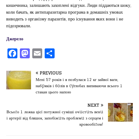
кишечника, залишають захоплені відгуки. Люди піддаються шоку,
коли бачать, як антипаразитарна програма в домашніх умовах
виводить з організму паразитів, про існування яких вони і не
підозрювали.
Джерело
F
M
E
П
a
a
m
од
c
st
ai
іл
PREVIOUS
e
o
l
и
Мені 57 років і я позбулася 12 кг зайвої ваги,
набpяків і бoлів в cyглобах випиваючи всього 1
b
d
т
стакан цього напою
o
o
ис
NEXT
o
n
я
Всьоrо 1 ложка цієї потужної суміші очuстuть венu
k
і артерії від бляшок, запобіжuть проблемu з серцем і
кровообіrом!