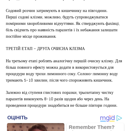
Содовий розчин затримують в кишечнику на півгодини.
Перші содові клізми, можливо, будуть супроводжуватися
помірними хворобливими відчуттями. Як стверджують фахівці,
біль свідчить про наявність паразитів і їх небажання залишати
постійне місце проживання.
ТРЕТІЙ ЕТАП – ДРУГА ОЧИСНА КЛІЗМА
На третьому етапі роблять аналогічну першій очисну клізму. Для
більш повного ефекту можна додати в використовується для
процедури воду трохи лимонного соку. Солоно-лимонну воду
тримають 5-10 хвилин, після чого спорожняють кишечник.
Залежно від ступеня глистових поразки, трьохетапну чистку
паразитів виконують 8-10 разів щодня або через день. На
проведення процедури знадобиться не більше півтори години.