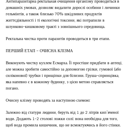
Антипаразитарна ректальная очищення організму проводиться в
домашніх умовах, дозволяє видалити дорослі особини і личинки
гельмінтів, а також близько 70% шкідливих продуктів
життєдіяльності і ті екологічні токсини, які потрапили в
шлунково-кишковому тракті з зовнішнього середовища.
Ректальна чистка проти паразитів проводиться в три етапи.
ПЕРШИЙ ЕТАП – ОЧИСНА КЛІЗМА
Виконують чистку кухлем Есмарха. Її простіше придбати в аптеці,
але можна зробити самостійно за допомогою грілки, гумової (або
силіконової) трубки і прищіпки для білизни. Груша-спринцівка,
яка напевно є в кожному будинку, з цією метою справляється
погано.
Очисну клізму проводять за наступною схемою:
Залежно від статури людини, беруть від 1 до 2 літрів кип`яченої
води. Додають 1-2 столові ложки солі: вона необхідна для того,
щоб вода промила кишечник, що не всмоктуючись в його стінки.