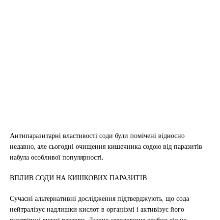
Антипаразитарні властивості соди були помічені відносно
недавно, але сьогодні очищення кишечника содою від паразитів
набула особливої популярності.
ВПЛИВ СОДИ НА КИШКОВИХ ПАРАЗИТІВ
Сучасні альтернативні дослідження підтверджують, що сода
нейтралізує надлишки кислот в організмі і активізує його
внутрішні лужні резерви. Лужне середовище згубно діє на