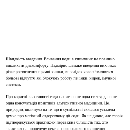
Швидкість введення. Вливання води в кишечник не повинно
викликати дискомфорту. Надмірно швидке введення викликає
різке розтягнення прямої кишки, внаслідок чого з`являються
больові відчуття, які блокують роботу печінки, нирок, імунної
системи.
Про корисні властивості соди написана не одна стаття, дана не
одна консультація практиків альтернативної медицини. Це,
природно, вплинуло на те, що в суспільстві склалася усталена
думка про магічний оздоровчому дії соди. Як не дивно, але теорія
підтверджується практикою: переважна більшість тих, хто
зважився на процедуру ректального содового очищення