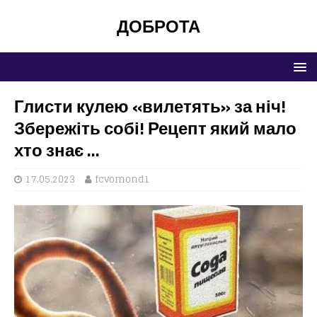
ДОБРОТА
Глисти кулею «вилетять» за ніч!
Збережіть собі! Рецепт який мало
хто знає …
17.05.2023
fcvomond1