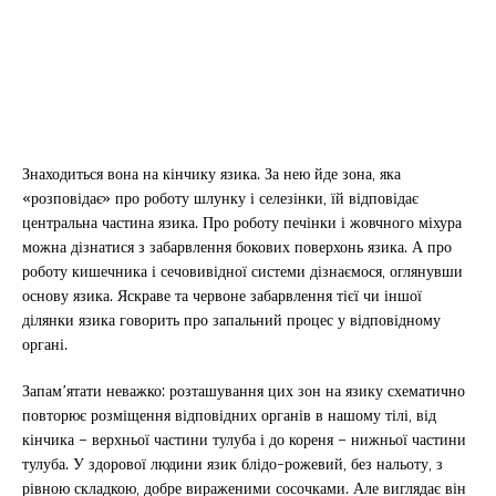
Знаходиться вона на кінчику язика. За нею йде зона, яка
«розповідає» про роботу шлунку і селезінки, їй відповідає
центральна частина язика. Про роботу печінки і жовчного міхура
можна дізнатися з забарвлення бокових поверхонь язика. А про
роботу кишечника і сечовивідної системи дізнаємося, оглянувши
основу язика. Яскраве та червоне забарвлення тієї чи іншої
ділянки язика говорить про запальний процес у відповідному
органі.
Запам’ятати неважко: розташування цих зон на язику схематично
повторює розміщення відповідних органів в нашому тілі, від
кінчика – верхньої частини тулуба і до кореня – нижньої частини
тулуба. У здорової людини язик блідо-рожевий, без нальоту, з
рівною складкою, добре вираженими сосочками. Але виглядає він