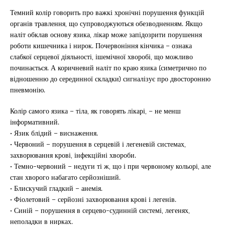
Темний колір говорить про важкі хронічні порушення функцій
органів травлення, що супроводжуються обезводненням. Якщо
наліт обклав основу язика, лікар може запідозрити порушення
роботи кишечника і нирок. Почервоніння кінчика – ознака
слабкої серцевої діяльності, ішемічної хворобі, що можливо
починається. А коричневий наліт по краю язика (симетрично по
відношенню до серединної складки) сигналізує про двосторонню
пневмонію.
Колір самого язика – тіла, як говорять лікарі, – не менш
інформативний.
• Язик блідий – виснаження.
• Червоний – порушення в серцевій і легеневій системах,
захворювання крові, інфекційні хвороби.
• Темно-червоний – недуги ті ж, що і при червоному кольорі, але
стан хворого набагато серйозніший.
• Блискучий гладкий – анемія.
• Фіолетовий – серйозні захворювання крові і легенів.
• Синій – порушення в серцево-судинній системі, легенях,
неполадки в нирках.