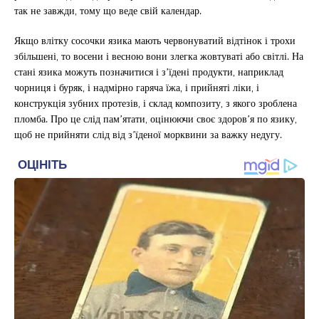
так не завжди, тому що веде свій календар.
Якщо влітку сосочки язика мають червонуватий відтінок і трохи
збільшені, то восени і весною вони злегка жовтуваті або світлі. На
стані язика можуть позначитися і з’їдені продукти, наприклад
чорниця і буряк, і надмірно гаряча їжа, і прийняті ліки, і
конструкція зубних протезів, і склад композиту, з якого зроблена
пломба. Про це слід пам’ятати, оцінюючи своє здоров’я по язику,
щоб не прийняти слід від з’їденої морквини за важку недугу.