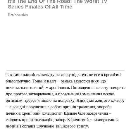
Так само наявність нальоту на язику підказує: не все в організмі
благополучно. Тонкий наліт – ознака захворювання, що
починається, товстий, – хронічного. Потовщення нальоту говорить
про прогрес захворювання, а прояснення і зменшення вселяє
оптимізм: здоров’я пішло на поправку. Язик став жовтого кольору
– вірогідні порушення в роботі органів травлення, хвороби
печінки, хронічний холецистит. Щільне біле забарвлення –
свідчить про інтоксикацію, запор. Коричневий – захворювання
легенів і органів шлунково-кишкового тракту.