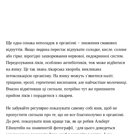
Ще одна ознака неполадок в організмі – зниження смакових
відчуттів. Якщо людина перестає відчувати солодке, кисле, солоне
або гірке, вірогідні захворювання нервовоі, ендокринноі систем.
Передозування ліків, особливо антибіотиків, теж може відбитися
на язику. Це так звана лікарська хвороба, викликана
інтоксикацією організму. На язику можуть з’явитися наліт,
тріщини, ерозії, герпетичні висипання, але найчастіше молочниці.
Вчасно відмітивши ці сигнали, потрібно тут же припинити
прийом ліків і порадитися з лікарем.
Не забувайте регулярно показувати самому собі язик, щоб не
пропустити сигнали про те, що не все благополучно в організмі.
До речі, показувати язик краще так, як це робив Альберт
Ейнштейн на знаменитій фотографії, -для цього доведеться