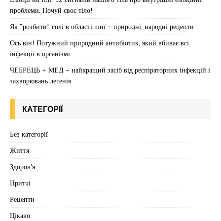
проблеми. Почуй своє тіло!
Як “розбити” солі в області шиї – природні, народні рецепти
Ось він! Потужний природний антибіотик, який вбиває всі
інфекції в організмі
ЧЕБРЕЦЬ + МЕД – найкращий засіб від респіраторних інфекцій і
захворювань легенів
КАТЕГОРІЇ
Без категорії
Життя
Здоров'я
Притчі
Рецепти
Цікаво