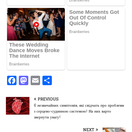
F
M
E
П
a
a
m
од
c
st
ai
іл
PREVIOUS
e
o
l
и
6 незвичайних симптомів, які свідчать про проблеми
з серцево-судинною системою! На них варто
b
d
т
звернути увагу!
o
o
ис
NEXT