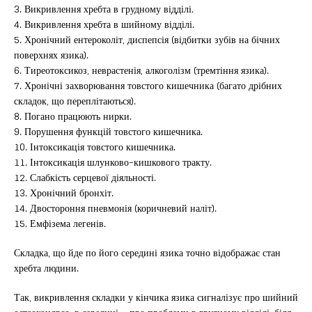
3. Викривлення хребта в грудному відділі.
4. Викривлення хребта в шийному відділі.
5. Хронічний ентероколіт, диспепсія (відбитки зубів на бічних
поверхнях язика).
6. Тиреотоксикоз, неврастенія, алкоголізм (тремтіння язика).
7. Хронічні захворювання товстого кишечника (багато дрібних
складок, що переплітаються).
8. Погано працюють нирки.
9. Порушення функцій товстого кишечника.
10. Інтоксикація товстого кишечника.
11. Інтоксикація шлунково-кишкового тракту.
12. Слабкість серцевої діяльності.
13. Хронічний бронхіт.
14. Двостороння пневмонія (коричневий наліт).
15. Емфізема легенів.
Складка, що йде по його середині язика точно відображає стан
хребта людини.
Так, викривлення складки у кінчика язика сигналізує про шийний