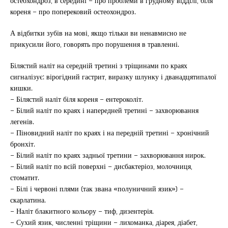
остеохондроз, в середині – про проблеми в грудному відділі, біля
кореня – про поперековий остеохондроз.
А відбитки зубів на мові, якщо тільки ви ненавмисно не
прикусили його, говорять про порушення в травленні.
Білястий наліт на середній третині з тріщинами по краях
сигналізує: вірогідний гастрит, виразку шлунку і дванадцятипалої
кишки.
– Білястий наліт біля кореня – ентероколіт.
– Білий наліт по краях і напередней третині – захворювання
легенів.
– Піновидний наліт по краях і на передній третині – хронічний
бронхіт.
– Білий наліт по краях задньої третини – захворювання нирок.
– Білий наліт по всій поверхні – дисбактеріоз, молочниця,
стоматит.
– Білі і червоні плями (так звана «полуничний язик») –
скарлатина.
– Наліт блакитного кольору – тиф, дизентерія.
– Сухий язик, численні тріщини – лихоманка, діарея, діабет,