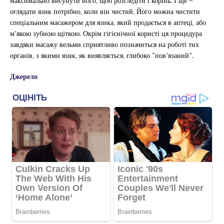
максимально висунути його, щоб розгледіти і корінь. І ще –
оглядати язик потрібно, коли він чистий. Його можна чистити
спеціальним масажером для язика, який продається в аптеці, або
м’якою зубною щіткою. Окрім гігієнічної користі ця процедура
завдяки масажу вельми сприятливо позначиться на роботі тих
органів, з якими язик, як виявляється, глибоко “пов’язаний”.
Джерело