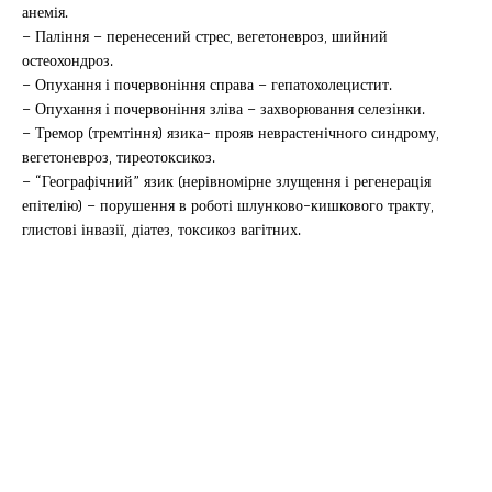
анемія.
– Паління – перенесений стрес, вегетоневроз, шийний
остеохондроз.
– Опухання і почервоніння справа – гепатохолецистит.
– Опухання і почервоніння зліва – захворювання селезінки.
– Тремор (тремтіння) язика- прояв неврастенічного синдрому,
вегетоневроз, тиреотоксикоз.
– “Географічний” язик (нерівномірне злущення і регенерація
епітелію) – порушення в роботі шлунково-кишкового тракту,
глистові інвазії, діатез, токсикоз вагітних.