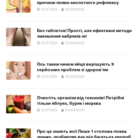
причини появи кислотного рефлюксу
01.07.2022
fcvomond1
Без таблеток! Прості, але ефективні методи
зменшення набряків ніг
01.07.2022
fcvomond1
Ось таким чином яйця вирішують 9
серйозних проблем зі здоров’ям
01.07.2022
fcvomond1
Очистіть організм від токсинів! Потрібні
тільки яблуко, буряк і морква
01.07.2022
fcvomond1
Про це знають всі! Лише 1 столова ложка
зранку, позбавляє вас від багатьох хвороб