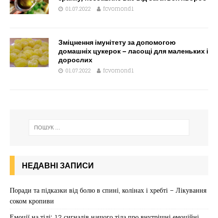
01.07.2022
fcvomond1
Зміцнення імунітету за допомогою
домашніх цукерок – ласощі для маленьких і
дорослих
01.07.2022
fcvomond1
НЕДАВНІ ЗАПИСИ
Поради та підказки від болю в спині, колінах і хребті – Лікування
соком кропиви
Емоції на тілі: 12 сигналів нашого тіла про внутрішні емоційні