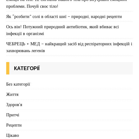
проблеми. Почуй своє тіло!
Як “розбити” солі в області шиї – природні, народні рецепти
Ось він! Потужний природний антибіотик, який вбиває всі
інфекції в організмі
ЧЕБРЕЦЬ + МЕД – найкращий засіб від респіраторних інфекцій і
захворювань легенів
КАТЕГОРІЇ
Без категорії
Життя
Здоров'я
Притчі
Рецепти
Цікаво