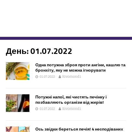
День:
01.07.2022
Одна потужна зброя проти ангіни, кашлю та
бронхіту, яку не можна ігнорувати
01.07.2022
fcvomond1
Потужні напої, які чистять печінку і
позбавляють організм від жирів!
01.07.2022
fcvomond1
Ось звідки береться печія! 4 несподіваних