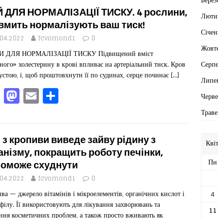
e
o
l
ит
 ДЛЯ НОРМАЛІЗАЦІЇ ТИСКУ. 4 рослини,
Люти
b
d
ис
 вмить нормалізують ваш тиск!
Січен
o
o
я
.04.2022
fcvomond1
0
Жовт
И ДЛЯ НОРМАЛІЗАЦІЇ ТИСКУ Підвищений вміст
o
n
Серп
ного» холестерину в крові впливає на артеріальний тиск. Кров
k
густою, і, щоб проштовхнути її по судинах, серце починає
[…]
Липе
F
M
E
П
Черв
a
a
m
од
Траве
c
st
ai
іл
e
o
l
ит
 з кропиви виведе зайву рідину з
Кві
b
d
ис
анізму, покращить роботу печінки,
Пн
оможе схуднути
o
o
я
.04.2022
fcvomond1
0
o
n
ва — джерело вітамінів і мікроелементів, органічних кислот і
4
k
філу. Її використовують для лікування захворювань та
11
ння косметичних проблем, а також просто вживають як