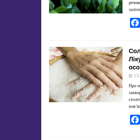
речов
заліз
Сол
Лік
осо
23
Про е
захво
столі
пов’я