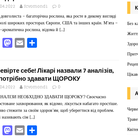
o
o
я
.04.2022
fcvomond1
0
К
o
n
 довголиста – багаторічна рослина, яка росте в дикому вигляді
k
волі широких просторах Європи, США та інших країн. М’ята –
Без к
-ароматична рослина, відома й
[…]
Житт
F
M
E
П
Здоро
a
a
m
од
Притч
c
st
ai
іл
Реце
e
o
l
ит
евірте себе! Лікарі назвали 7 аналізів,
Цікав
b
d
ис
 потрібно здавати ЩОРОКУ
o
o
я
.04.2022
fcvomond1
0
А
АНАЛІЗИ НЕОБХІДНО ЗДАВАТИ ЩОРОКУ? Своєчасно
o
n
остоване захворювання, як відомо, лікується набагато простіше.
k
Черв
во стежити за своїм здоров’ям, щоб уберегтися від проблем.
і називають сім
[…]
Траве
F
M
E
П
Квіте