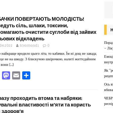
БАЧКИ ПОВЕРТАЮТЬ МОЛОДІСТЬ!
едуть сіль, шлаки, токсини,
омагають очистити суглоби від зайвих
ьових відкладень
Порад
.04.2022
fcvomond1
0
– Лік
 найкраще вродило цього літа, то кабачки. Їм ні дощ не завада,
Емоці
нце не на шкоду. З блискучою шкірочкою, налиті життєдайним
внутр
м вони
[…]
Як “р
F
M
E
П
рецеп
a
a
m
од
Ось в
c
st
ai
іл
вбива
e
o
l
ит
азу проходить втома та набряки:
ЧЕБР
респі
b
d
ис
увальні властивості м’яти та користь
 здоров’я