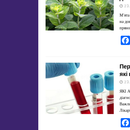
23
М’ята
на до
пряно
Пер
які
23
ЯКІ 
діагн
Важли
Лікар