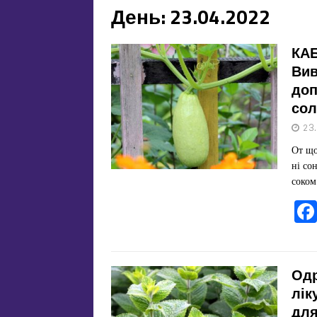
День:
23.04.2022
КА
Вив
доп
сол
23
От що
ні со
соко
Одр
лік
для