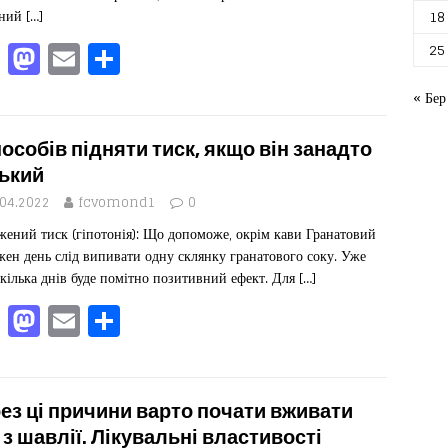
сний
[…]
18
F
M
E
П
25
a
a
m
од
« Бер
c
st
ai
іл
e
o
l
ит
пособів підняти тиск, якщо він занадто
b
d
ис
ький
o
o
я
.04.2022
fcvomond1
0
ений тиск (гіпотонія): Що допоможе, окрім кави Гранатовий
o
n
жен день слід випивати одну склянку гранатового соку. Уже
k
 кілька днів буде помітно позитивний ефект. Для
[…]
F
M
E
П
a
a
m
од
c
st
ai
іл
e
o
l
ит
ез ці причини варто почати вживати
 з шавлії. Лікувальні властивості