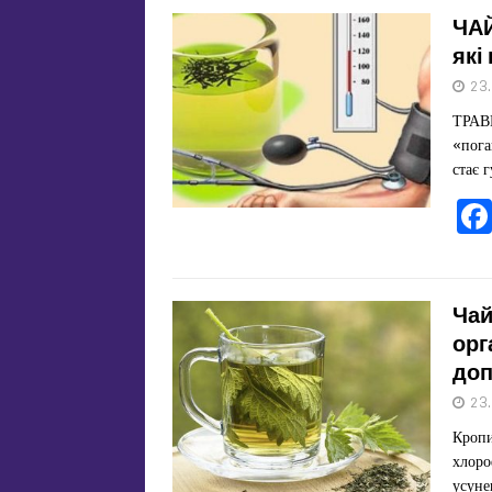
ЧАЙ
які
23
ТРАВ
«пога
стає 
Чай
орг
доп
23
Кропи
хлоро
усуне