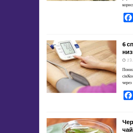
кори
6 с
низ
23
Пониж
сікКо
через
Чер
чай