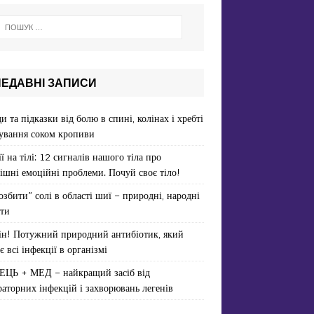
НЕДАВНІ ЗАПИСИ
и та підказки від болю в спині, колінах і хребті
ування соком кропиви
ї на тілі: 12 сигналів нашого тіла про
ішні емоційні проблеми. Почуй своє тіло!
озбити” солі в області шиї – природні, народні
ти
ін! Потужний природний антибіотик, який
є всі інфекції в організмі
ЕЦЬ + МЕД – найкращий засіб від
раторних інфекцій і захворювань легенів