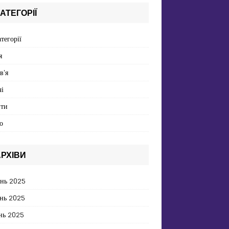
АТЕГОРІЇ
атегорії
я
в'я
і
пти
о
РХІВИ
ень 2025
нь 2025
нь 2025