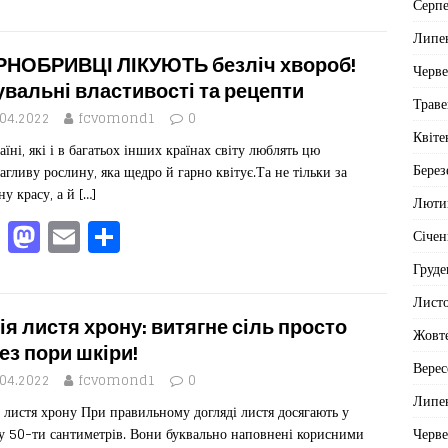
a
a
m
од
Серп
c
st
ai
іл
Липе
e
o
l
ит
НОБРИВЦІ ЛІКУЮТЬ безліч хвороб!
Черв
b
d
ис
увальні властивості та рецепти
Траве
o
o
я
.04.2022
fcvomond1
0
Квіте
аїні, які і в багатьох інших країнах світу люблять цю
o
n
Берез
агливу рослину, яка щедро й гарно квітує.Та не тільки за
k
ну красу, а й
[…]
Люти
F
M
E
П
Січен
a
a
m
од
Груде
c
st
ai
іл
Лист
e
o
l
ит
ія листя хрону: витягне сіль просто
Жовт
b
d
ис
ез пори шкіри!
Верес
o
o
я
.04.2022
fcvomond1
0
Липе
 листя хрону При правильному догляді листя досягають у
o
n
Черв
у 50-ти сантиметрів. Вони буквально наповнені корисними