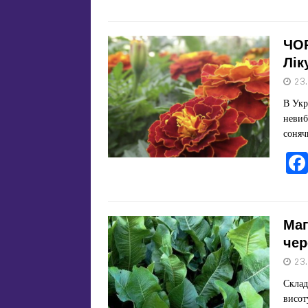
ЧОР
Лік
23
В Укр
невиб
соняч
Маг
чер
23
Склад
висот