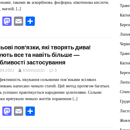
k
инами, такими як аскорбінова, фосфорна, нікотинова кислоти,
Траве
о, магній,
[…]
Квіте
F
M
E
П
Берез
a
a
m
од
Липе
c
st
ai
іл
Черв
e
o
l
ит
ьові пов’язки, які творять дива!
Траве
b
d
ис
ують все та навіть більше —
бливості застосування
Квіте
o
o
я
.04.2022
fcvomond1
0
o
n
Берез
фективність лікування сольовими пов’язками всіляких
k
Люти
рювань написано чимало статей. Цей метод протягом багатьох
Січен
ть успішно практикується народними цілителями. Сольові
зки врятували чимало життів пораненим
[…]
Груде
F
M
E
П
Лист
a
a
m
од
Жовт
c
st
ai
іл
Берез