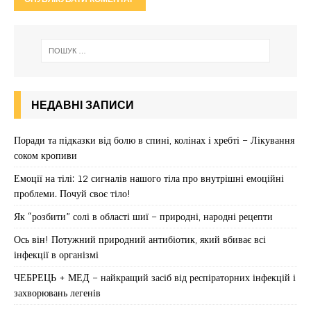
НЕДАВНІ ЗАПИСИ
Поради та підказки від болю в спині, колінах і хребті – Лікування
соком кропиви
Емоції на тілі: 12 сигналів нашого тіла про внутрішні емоційні
проблеми. Почуй своє тіло!
Як “розбити” солі в області шиї – природні, народні рецепти
Ось він! Потужний природний антибіотик, який вбиває всі
інфекції в організмі
ЧЕБРЕЦЬ + МЕД – найкращий засіб від респіраторних інфекцій і
захворювань легенів