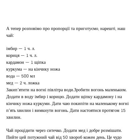
А тепер розповімо про пропорції та приготуємо, нарешті, наш
чай:
імбир — 1 ч. л.
кориця — 1 ч. л.
кардамон — 1 щіпка
куркума — на кінчику ножа
вода — 500 мл
мед — 2 ч. ложка
Закип’ятити на вогні півлітра води.Зробити вогонь маленьким.
Додати в воду імбир і корицю. Додати щіпку кардамону і на
кінчику ножа куркуми. Дати чаю покипіти на маленькому вогні
п’ять хвилин і вимкнути вогонь. Дати настоятися протягом 15
хвилин.
Чай процідити через ситечко. Додати мед і добре розмішати.
Пийте цей потужний чай від 50 хвороб кожен день. Це чудо