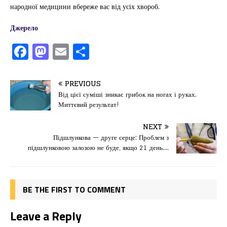
народної медицини вбереже вас від усіх хвороб.
Джерело
F
M
E
П
a
a
m
од
c
st
ai
іл
PREVIOUS
e
o
l
и
Від цієї суміші зникає грибок на ногах і руках.
Миттєвий результат!
b
d
т
o
o
ис
NEXT
Підшлункова — друге серце: Проблем з
o
n
я
підшлунковою залозою не буде, якщо 21 день….
k
BE THE FIRST TO COMMENT
Leave a Reply