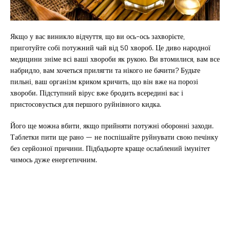
Якщо у вас виникло відчуття, що ви ось-ось захворієте,
приготуйте собі потужний чай від 50 хвороб. Це диво народної
медицини зніме всі ваші хвороби як рукою. Ви втомилися, вам все
набридло, вам хочеться прилягти та нікого не бачити? Будьте
пильні, ваш організм криком кричить, що він вже на порозі
хвороби. Підступний вірус вже бродить всередині вас і
пристосовується для першого руйнівного кидка.
Його ще можна вбити, якщо прийняти потужні оборонні заходи.
Таблетки пити ще рано — не поспішайте руйнувати свою печінку
без серйозної причини. Підбадьорте краще ослаблений імунітет
чимось дуже енергетичним.