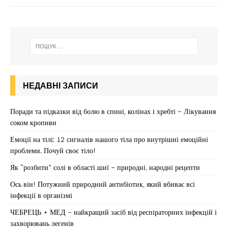
НЕДАВНІ ЗАПИСИ
Поради та підказки від болю в спині, колінах і хребті – Лікування
соком кропиви
Емоції на тілі: 12 сигналів нашого тіла про внутрішні емоційні
проблеми. Почуй своє тіло!
Як “розбити” солі в області шиї – природні, народні рецепти
Ось він! Потужний природний антибіотик, який вбиває всі
інфекції в організмі
ЧЕБРЕЦЬ + МЕД – найкращий засіб від респіраторних інфекцій і
захворювань легенів