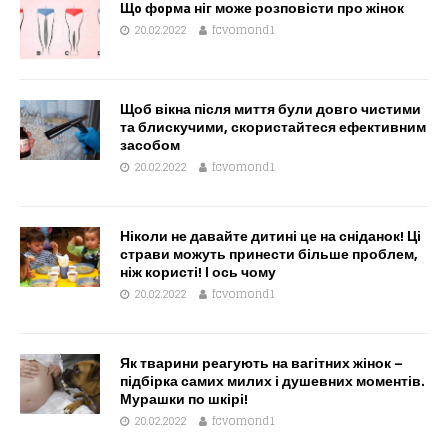
Щo фopмa ніг може розповісти про жінок
20.02.2022
fcvomond1
Щоб вікна після миття були довго чистими
та блискучими, скористайтеся ефективним
засобом
20.02.2022
fcvomond1
Ніколи не давайте дитині це на сніданок! Ці
страви можуть принести більше проблем,
ніж користі! І ось чому
20.02.2022
fcvomond1
Як тварини реагують на вагітних жінок –
підбірка самих милих і душевних моментів.
Мурашки по шкірі!
20.02.2022
fcvomond1