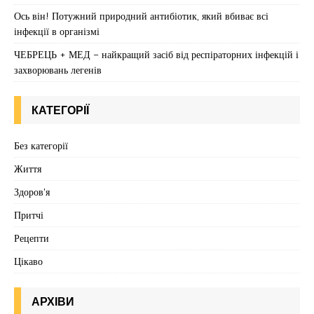
Ось він! Потужний природний антибіотик, який вбиває всі
інфекції в організмі
ЧЕБРЕЦЬ + МЕД – найкращий засіб від респіраторних інфекцій і
захворювань легенів
КАТЕГОРІЇ
Без категорії
Життя
Здоров'я
Притчі
Рецепти
Цікаво
АРХІВИ