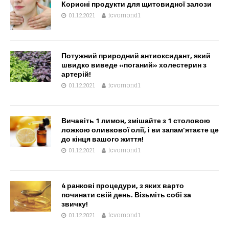
Корисні продукти для щитовидної залози
01.12.2021
fcvomond1
Потужний природний антиоксидант, який
швидко виведе «поганий» холестерин з
артерій!
01.12.2021
fcvomond1
Вичавіть 1 лимон, змішайте з 1 столовою
ложкою оливкової олії, і ви запам’ятаєте це
до кінця вашого життя!
01.12.2021
fcvomond1
4 ранкові процедури, з яких варто
починати свій день. Візьміть собі за
звичку!
01.12.2021
fcvomond1