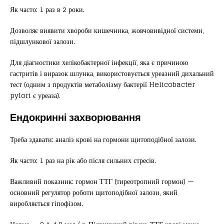
Як часто: 1 раз в 2 роки.
Дозволяє виявити хвороби кишечника, жовчовивідної системи,
підшлункової залози.
Для діагностики хелікобактерної інфекції, яка є причиною
гастритів і виразок шлунка, використовується уреазний дихальний
тест (одним з продуктів метаболізму бактерії Helicobacter
pylori є уреаза).
Ендокринні захворювання
Треба здавати: аналіз крові на гормони щитоподібної залози.
Як часто: 1 раз на рік або після сильних стресів.
Важливий показник: гормон ТТГ (тиреотропний гормон) —
основний регулятор роботи щитоподібної залози, який
виробляється гіпофізом.