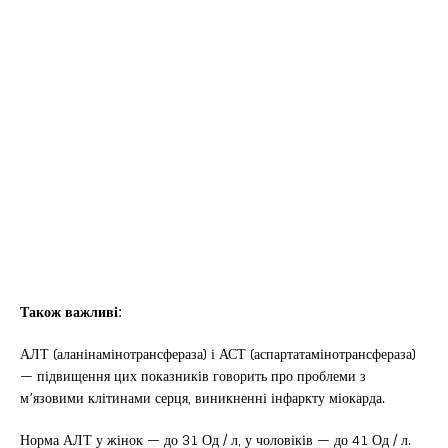
Також важливі:
АЛТ (аланінамінотрансфераза) і АСТ (аспартатамінотрансфераза)
— підвищення цих показників говорить про проблеми з
м’язовими клітинами серця, виникненні інфаркту міокарда.
Норма АЛТ у жінок — до 31 Од / л, у чоловіків — до 41 Од / л.