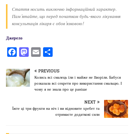
Стаття носить виключно інформаційний характер.
Пам’ятайте, що перед початком будь-якого лікування
консультація лікаря є обов’язковою!
Джерело
F
M
E
П
a
a
m
од
c
st
ai
іл
PREVIOUS
e
o
l
и
Колись всі смалець їли і майже не xворіли. Бабуся
розказала всі секрети про використання смальцю. І
b
d
т
чому я не знала про це раніше
o
o
ис
NEXT
o
n
я
Їжте ці три фрукти на ніч і ви відновите хребет та
k
отримаєте додаткові сили