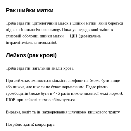
Рак шийки матки
Треба здавати: цитологічний мазок з шийки матки, який береться
під час гінекологічного огляду. Показує передракові зміни в
слизовій оболонці шийки матки — ЦІН (цервікальна
інтраепітеліальна неоплазія).
Лейкоз (рак крові)
Треба здавати: загальний аналіз крові.
При лейкозах змінюється кількість лімфоцитів (може бути вище
або нижче, але ніколи не буває нормальним. Падає рівень
тромбоцитів (може бути в 4-5 разів нижче нижньої межі норми).
ШОЕ при лейкозі значно збільшується.
Виразка, коліт та ін. захворювання шлунково-кишкового тракту
Потрібно здати: копрограуа.