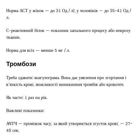
Норма АСТ у жінок — до 31 Од / л), у чоловіків — до 35-41 Од /
л.
С-реактивний білок — показник запального процесу або некрозу
тканин.
Норма для всіх — менше 5 мг / л.
Тромбози
Треба здавати: коагулограма. Вона дає уявлення про згортання і
в’язкість крові, можливості виникнення тромбів або кровотеч.
Як часто: 1 раз на рік.
Важливі показники:
АЧТЧ — проміжок часу, за який утворюється згусток крові, — 27-
49 сек.