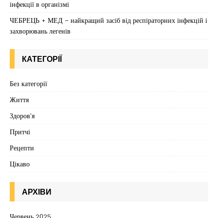
інфекції в організмі
ЧЕБРЕЦЬ + МЕД – найкращий засіб від респіраторних інфекцій і
захворювань легенів
КАТЕГОРІЇ
Без категорії
Життя
Здоров'я
Притчі
Рецепти
Цікаво
АРХІВИ
Червень 2025