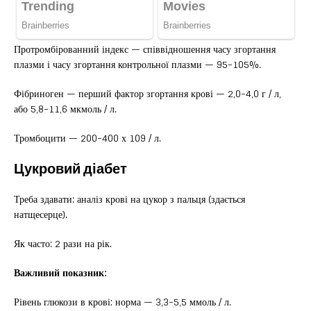
Протромбірованний індекс — співвідношення часу згортання
плазми і часу згортання контрольної плазми — 95-105%.
Фібриноген — перший фактор згортання крові — 2,0-4,0 г / л,
або 5,8-11,6 мкмоль / л.
Тромбоцити — 200-400 х 109 / л.
Цукровий діабет
Треба здавати: аналіз крові на цукор з пальця (здається
натщесерце).
Як часто: 2 рази на рік.
Важливий показник:
Рівень глюкози в крові: норма — 3,3-5,5 ммоль / л.