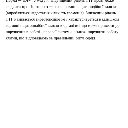
Норма — 0,4-4,0 мед / л. Підвищений рівень ТТГ крові може
свідчити про гіпотиреоз — захворювання щитоподібної залози
(виробляється недостатня кількість гормонів). Знижений рівень
ТТГ називається тиреотоксикозом і характеризується надлишком
гормонів щитоподібної залози в організмі, що може привести до
порушення в роботі нервової системи, а також порушити роботу
клітин, що відповідають за правильний ритм серця.