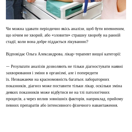
Чи можна здавати періодично якісь аналізи, щоб бути впевненим,
що нічим не хворий, або «зловити» страшну хворобу на ранній
стадії, коли вона добре піддається лікуванню?
Відповідає Ольга Александрова, лікар-терапевт вищої категорії:
— Результати аналізів дозволяють не тільки діагностувати наявні
захворювання і зміни в організмі, але і попередити
їх. Незважаючи на красномовність багатьох лабораторних
показників, діагноз може поставити тільки лікар, оскільки зміна
деяких показників може відбутися не на тлі патологічних
процесів, а через вплив зовнішніх факторів, наприклад, прийому
певних препаратів або інтенсивного фізичного навантаження.