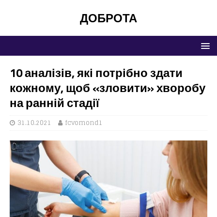
ДОБРОТА
10 аналізів, які потрібно здати
кожному, щоб «зловити» хворобу
на ранній стадії
31.10.2021
fcvomond1