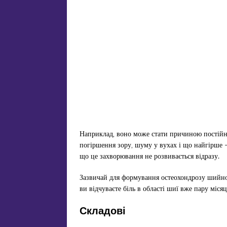
Наприклад, воно може стати причиною постійно
погіршення зору, шуму у вухах і що найгірше 
що це захворювання не розвивається відразу.
Зазвичай для формування остеохондрозу шийног
ви відчуваєте біль в області шиї вже пару міся
Складові