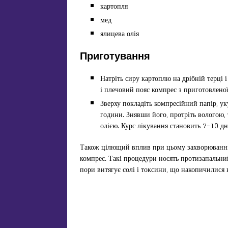
картопля
мед
ялицева ​​олія
Приготування
Натріть сиру картоплю на дрібній терці і
і плечовий пояс компрес з приготовленої
Зверху покладіть компресійний папір, у
години. Знявши його, протріть вологою,
олією. Курс лікування становить 7-10 дн
Також цілющий вплив при цьому захворюванні 
компрес. Такі процедури носять протизапальни
пори витягує солі і токсини, що накопичилися в