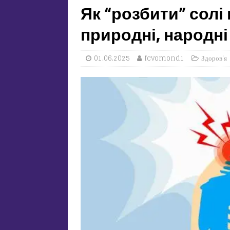
Як “розбити” солі 
природні, народні
01.06.2025
fcvomond1
Здоров'я