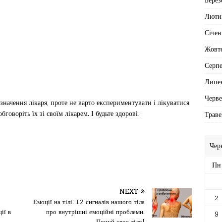
Люти
Січен
Жовт
Серп
Липе
Черв
начення лікаря, проте не варто експериментувати і лікуватися
говоріть їх зі своїм лікарем. І будьте здорові!
Траве
Чер
Пн
NEXT
2
Емоції на тілі: 12 сигналів нашого тіла
ії в
про внутрішні емоційні проблеми.
9
Почуй своє тіло!