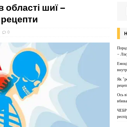
в області шиї –
 рецепти
0
Порад
– Лік
Емоці
внутр
Як “р
рецеп
Ось в
вбива
ЧЕБР
респі