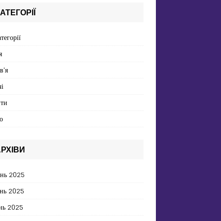
АТЕГОРІЇ
атегорії
я
в'я
і
пти
о
РХІВИ
ень 2025
нь 2025
нь 2025