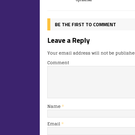
o
o
ис
o
n
я
k
BE THE FIRST TO COMMENT
Leave a Reply
Your email address will not be publishe
Comment
Name
*
Email
*