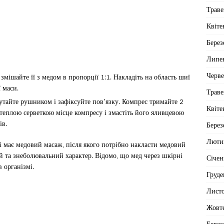
Траве
Квіте
Берез
Липе
Черв
 змішайте її з медом в пропорції 1:1. Накладіть на область шиї
 маси.
Траве
кутайте рушником і зафіксуйте пов’язку. Компрес тримайте 2
Квіте
 теплою серветкою місце компресу і змастіть його яливцевою
ів.
Берез
Люти
має медовий масаж, після якого потрібно накласти медовий
й та знеболювальний характер. Відомо, що мед через шкірні
Січен
 організмі.
Груде
Лист
Жовт
Берез