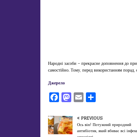
Народні засоби – прекрасне доповнення до приз
самостійно. Тому, перед використанням порад, об
Джерело
F
M
E
П
a
a
m
од
c
st
ai
іл
PREVIOUS
e
o
l
и
Ось він! Потужний природний
антибіотик, який вбиває всі інфекц
b
d
т
організмі