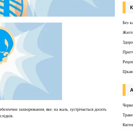
К
Без к
Житт
Здоро
Притч
Реце
Цікав
А
Черв
безпечне захворювання, яке, на жаль, зустрічається досить
Траве
слідків.
Квіте