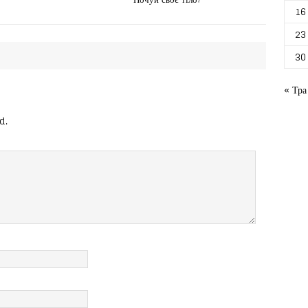
16
23
30
« Тра
d.