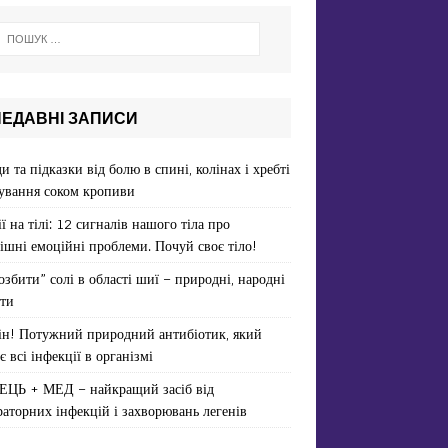
НЕДАВНІ ЗАПИСИ
и та підказки від болю в спині, колінах і хребті
ування соком кропиви
ї на тілі: 12 сигналів нашого тіла про
ішні емоційні проблеми. Почуй своє тіло!
озбити” солі в області шиї – природні, народні
ти
ін! Потужний природний антибіотик, який
є всі інфекції в організмі
ЕЦЬ + МЕД – найкращий засіб від
раторних інфекцій і захворювань легенів