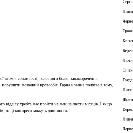
Серп
Липе
Черв
Траве
Квіте
Берез
Люти
Січен
ї втоми, сонливості, головного болю, запаморочення,
Груде
– порушити мозковий кровообіг. Гарна новина полягає в тому,
Лист
Жовт
о відділу хребта має пройти не менше шести місяців. І якщо
Верес
ців, то ці компреси можуть допомогти!
Липе
Черв