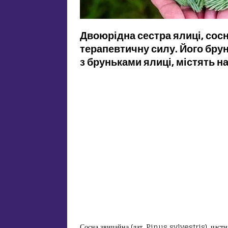
Двоюрідна сестра ялиці, сосн
терапевтичну силу. Його бру
з бруньками ялиці, містять 
Сосна звичайна (лат. Pinus sylvestris), части