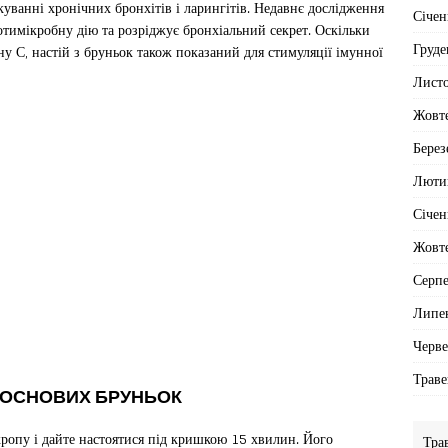
куванні хронічних бронхітів і ларингітів. Недавнє дослідження
Січен
отимікробну дію та розріджує бронхіальний секрет. Оскільки
Груде
іну С, настій з бруньок також показаний для стимуляції імунної
Лист
Жовт
Берез
Люти
Січен
Жовт
Серп
Липе
Черв
Траве
 СОСНОВИХ БРУНЬОК
ропу і дайте настоятися під кришкою 15 хвилин. Його
Тра