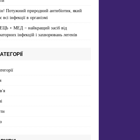
ти
ін! Потужний природний антибіотик, який
є всі інфекції в організмі
ЕЦЬ + МЕД – найкращий засіб від
раторних інфекцій і захворювань легенів
АТЕГОРІЇ
атегорії
я
в'я
і
пти
о