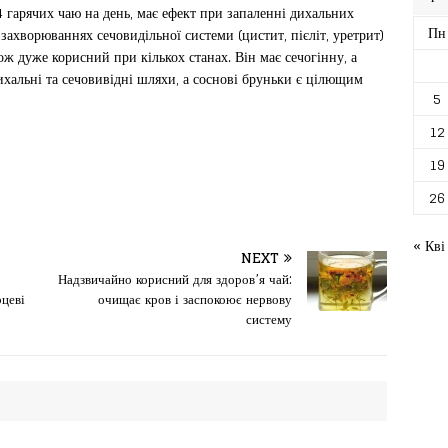
 гарячих чаю на день, має ефект при запаленні дихальних
Пн
и захворюваннях сечовидільної системи (цистит, пієліт, уретрит)
кож дуже корисний при кількох станах. Він має сечогінну, а
ихальні та сечовивідні шляхи, а соснові бруньки є цілющим
5
12
19
26
« Кві
NEXT
Надзвичайно корисний для здоров’я чай:
рцеві
очищає кров і заспокоює нервову
систему