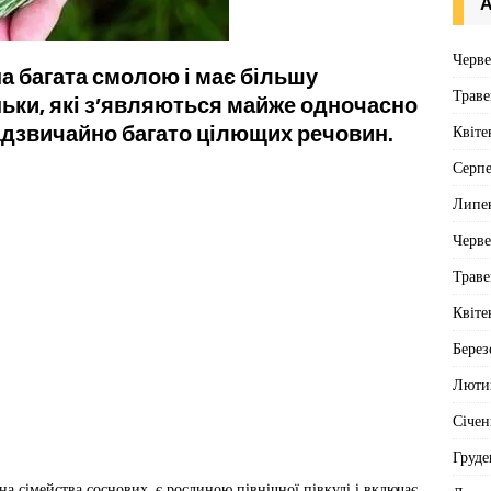
А
Черв
а багата смолою і має більшу
Траве
ньки, які з’являються майже одночасно
надзвичайно багато цілющих речовин.
Квіте
Серп
Липе
Черв
Траве
Квіте
Берез
Люти
Січен
Груде
на сімейства соснових, є рослиною північної півкулі і включає