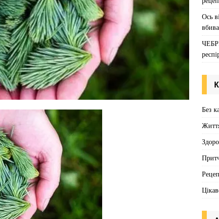
рецеп
Ось в
вбива
ЧЕБР
респі
К
Без к
Житт
Здоро
Притч
Реце
Цікав