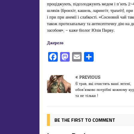
проціджують, підсолоджують медом і п’ють 2-4
шляхів (бронхіт, кашель, ларингіт, трахеїт), пр
і при при анемії і слабкості. «Сосновий чай та
також протизапальну та антисептичну дію на д
засобом», – каже біолог Юлія Пирву.
Джерело
F
M
E
П
a
a
m
од
c
st
ai
іл
PREVIOUS
e
o
l
и
6 трав, які очистять ваші легені,
обов’язково потрібні кожному ку
b
d
т
та не тільки !
o
o
ис
o
n
я
k
BE THE FIRST TO COMMENT