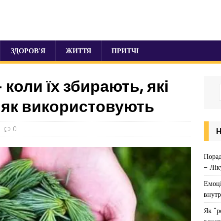
ЗДОРОВ’Я
ЖИТТЯ
ПРИТЧІ
 коли їх збирають, які
і як використовують
0
Порад
– Лік
Емоці
внутр
Як “р