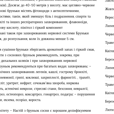
Лист
ків). Досягає до 40-50 метрів у висоту, має цегляно-червоне
Жовт
основі бруньки містять фітонциди з антисептичними,
стями, танін, який зменшує біль і подразнення, спирти та
Верес
хіті та інших респіраторних захворюваннях, флавоноїди,
Липе
нову кислоту, пінітол і гіркий компонент
овані також при захворюваннях нервової системи Бруньки
Черв
к, до розпускання, коли їх довжина менше 5 см.
Траве
 сушіння бруньки зберігають ароматний запах і гіркий смак,
Квіте
ати з соснових бруньок рекомендують, зокрема, при
Берез
х дихальних шляхів і при захворюваннях нервової
руньок рекомендуються при багатьох видах захворювань: –
Липе
нічних захворюваннях легенів, кашлі, гострому бронхіті,
Черв
евмонії, грипі, коклюші, захриплості, фарингіті. , трахеїт,
єліт, уретрит, нефрит, сечокам’яна хвороба, ниркова
Траве
ть, астенічні неврози, стресові стани, безсоння, невралгії,
Квіте
оз, остеопороз, коксартроз, гонартроз, подагра; – порушення
, екзема, псоріаз, короста.
Берез
Люти
унітету – Настій з бруньок сосни є хорошим дезінфікуючим