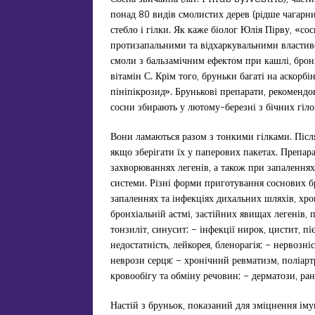
понад 80 видів смолистих дерев (рідше чагарни
стебло і гілки. Як каже біолог Юлія Пірву, «с
протизапальними та відхаркувальними властиво
смоли з бальзамічним ефектом при кашлі, брон
вітамін С. Крім того, бруньки багаті на аскорбі
пініпікрозид». Брунькові препарати, рекоменд
сосни збирають у лютому-березні з бічних гіло
Вони ламаються разом з тонкими гілками. Після
якщо зберігати їх у паперових пакетах. Препар
захворюваннях легенів, а також при запалення
системи. Різні форми приготування соснових б
запаленнях та інфекціях дихальних шляхів, хро
бронхіальній астмі, застійних явищах легенів, пн
тонзиліт, синусит; – інфекції нирок, цистит, пі
недостатність, лейкорея, бленорагія; – нервозніс
неврози серця; – хронічний ревматизм, поліартр
кровообігу та обміну речовин; – дерматози, рани
Настій з бруньок, показаний для зміцнення ім