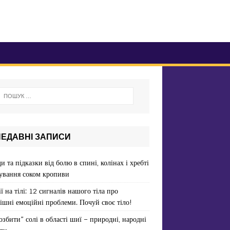
НЕДАВНІ ЗАПИСИ
и та підказки від болю в спині, колінах і хребті
ування соком кропиви
ї на тілі: 12 сигналів нашого тіла про
ішні емоційні проблеми. Почуй своє тіло!
озбити” солі в області шиї – природні, народні