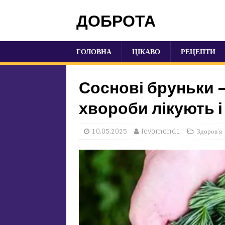
ДОБРОТА
ГОЛОВНА
ЦІКАВО
РЕЦЕПТИ
Соснові бруньки –
хвороби лікують 
10.05.2025
fcvomond1
Здоров'я