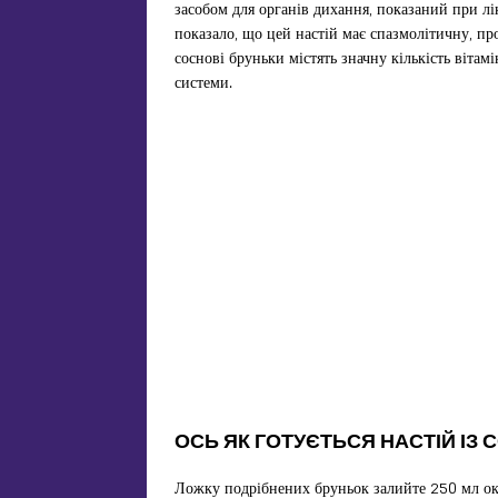
засобом для органів дихання, показаний при лі
показало, що цей настій має спазмолітичну, пр
соснові бруньки містять значну кількість вітам
системи.
ОСЬ ЯК ГОТУЄТЬСЯ НАСТІЙ ІЗ
Ложку подрібнених бруньок залийте 250 мл ок