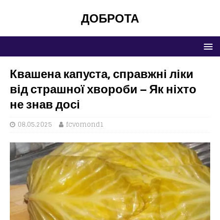
ДОБРОТА
Квашена капуста, справжні ліки
від страшної хвороби – Як ніхто
не знав досі
08.05.2025
fcvomond1