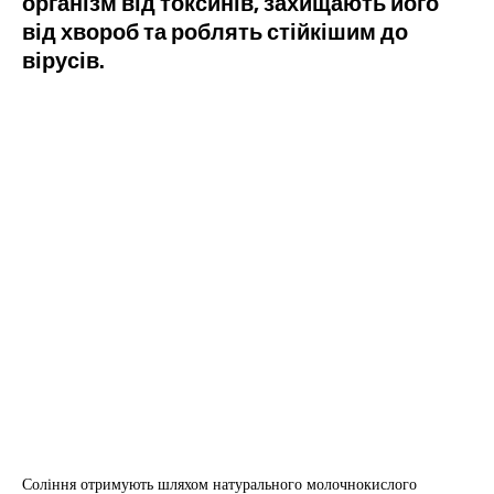
організм від токсинів, захищають його
від хвороб та роблять стійкішим до
вірусів.
Соління отримують шляхом натурального молочнокислого