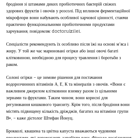
бродіння зі штамами диких пробіотичних бактерій свіжих
здорових фруктів і овочів у розсолі. Під впливом ферментаційної
мікрофлори вони набувають особливої ​​харчової цінності, стаючи
практично функціональними пробіотичними продуктами
харчування, повідомляє doctorulzilei.
Спеціалісти рекомендують їх особливо після їжі на основі м’яса і
жиру. У той же час мариновані огірки або інші овочі багаті
клітковиною, необхідною для процесу травлення і боротьби з
раком.
Солоні огірки – це зимове рішення для постачання
водорозчинних вітамінів А, Е, К та мінералів з овочів. «Вони є
важливим джерелом клітковини взимку разом із цільними
зернами та фруктами. Таким чином, вони корисні для
регулювання кишкового транзиту. Крім того, після бродіння вони
містять підвищену кількість дріжджів, багатих на вітаміни групи
В», – каже дієтолог Штефан Йонуц.
Брокколі, квашена та цвітна капуста вважаються чудовими
продуктами, які допомагають запобігти раку. Фінське дослідження