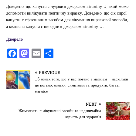
Доведено, що капуста є чудовим джерелом вітаміну U, який може
допомогти вилікувати пептичну виразку. Доведено, що сік сирої
капусти є ефективним засобом для лікування виразкової хвороби,
а квашена капуста є ще одним джерелом вітаміну U.
Джерело
F
M
E
П
a
a
m
од
c
st
ai
іл
PREVIOUS
e
o
l
и
16 ознак того, що у вас погано з магнієм – наскільки
це погано, ознаки, симптоми та продукти, багаті
b
d
т
магнієм
o
o
ис
NEXT
o
n
я
Жимолость – лікувальні засоби та надзвичайна
k
користь для здоров’я