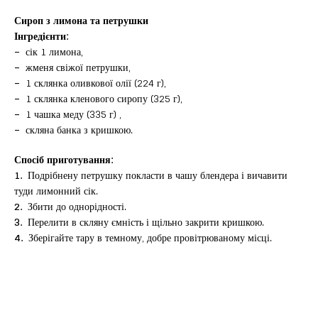
Сироп з лимона та петрушки
Інгредієнти:
–
сік 1 лимона,
–
жменя свіжої петрушки,
–
1 склянка оливкової олії (224 г),
–
1 склянка кленового сиропу (325 г),
–
1 чашка меду (335 г) ,
–
скляна банка з кришкою.
Спосіб приготування:
1.
Подрібнену петрушку покласти в чашу блендера і вичавити
туди лимонний сік.
2.
Збити до однорідності.
3.
Перелити в скляну ємність і щільно закрити кришкою.
4.
Зберігайте тару в темному, добре провітрюваному місці.