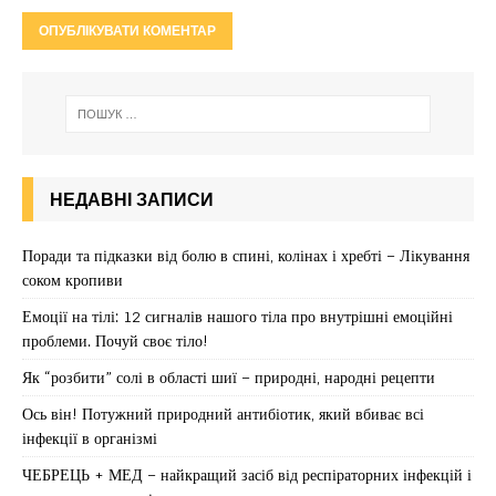
НЕДАВНІ ЗАПИСИ
Поради та підказки від болю в спині, колінах і хребті – Лікування
соком кропиви
Емоції на тілі: 12 сигналів нашого тіла про внутрішні емоційні
проблеми. Почуй своє тіло!
Як “розбити” солі в області шиї – природні, народні рецепти
Ось він! Потужний природний антибіотик, який вбиває всі
інфекції в організмі
ЧЕБРЕЦЬ + МЕД – найкращий засіб від респіраторних інфекцій і