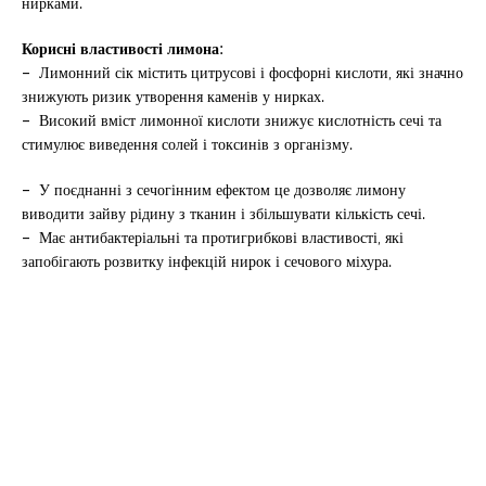
нирками.
Корисні властивості лимона:
–
Лимонний сік містить цитрусові і фосфорні кислоти, які значно
знижують ризик утворення каменів у нирках.
–
Високий вміст лимонної кислоти знижує кислотність сечі та
стимулює виведення солей і токсинів з організму.
–
У поєднанні з сечогінним ефектом це дозволяє лимону
виводити зайву рідину з тканин і збільшувати кількість сечі.
–
Має антибактеріальні та протигрибкові властивості, які
запобігають розвитку інфекцій нирок і сечового міхура.