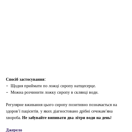
Спосіб застосування:
–
Щодня приймати по ложці сиропу натщесерце.
–
Можна розчинити ложку сиропу в склянці води.
Регулярне вживання цього сиропу позитивно позначається на
здоров’ї пацієнтів, у яких діагностовано дрібні сечокам’яна
хвороба.
Не забувайте випивати два літри води на день!
Джерело