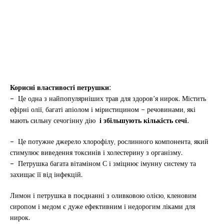
Корисні властивості петрушки:
–
Це одна з найпопулярніших трав для здоров’я нирок. Містить
ефірні олії, багаті апіолом і міристицином – речовинами, які
мають сильну сечогінну дію
і збільшують кількість сечі.
–
Це потужне джерело хлорофілу, рослинного компонента, який
стимулює виведення токсинів і холестерину з організму.
–
Петрушка багата вітаміном С і зміцнює імунну систему та
захищає її від інфекцій.
Лимон і петрушка в поєднанні з оливковою олією, кленовим
сиропом і медом є дуже ефективним і недорогим ліками для
нирок.