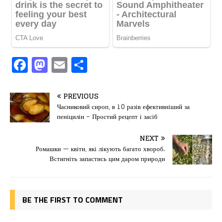
F
M
E
П
a
a
m
од
c
st
ai
іл
PREVIOUS
e
o
l
и
Часниковий сироп, в 10 разів ефективніший за
пеніцилін – Простий рецепт і засіб
b
d
т
o
o
ис
NEXT
Ромашки — квіти, які лікують багато хвороб.
o
n
я
Встигніть запастись цим даром природи
k
BE THE FIRST TO COMMENT