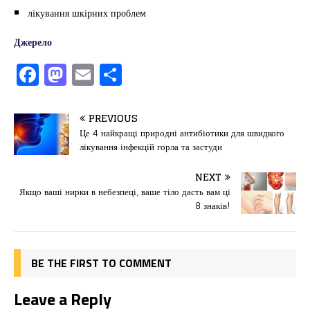
лікування шкірних проблем
Джерело
F
M
E
П
a
a
m
од
c
st
ai
іл
PREVIOUS
e
o
l
и
Це 4 найкращі природні антибіотики для швидкого
лікування інфекцій горла та застуди
b
d
т
o
o
ис
NEXT
Якщо ваші нирки в небезпеці, ваше тіло дасть вам ці
o
n
я
8 знаків!
k
BE THE FIRST TO COMMENT
Leave a Reply