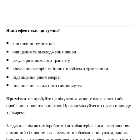
Який ефект має ця суміш?
зникнення темних кіл
очищення та омолодження шкіри
регуляція кишкового транзиту
лікування запорів та інших проблем з травленням
підвищення рівня енергії
поліпшення загального самопочуття
Примітка:
не пробуйте це лікування, якщо у вас є камені або
проблеми з товстою кишкою. Проконсультуйтеся з цього приводу
з лікарем.
Завдяки своїм антимікробним і антибактеріальним властивостям
лимонний сік допомагає лікувати проблеми зі шлунком, такі як
біль, розлад травлення, підвищена кислотність або судоми, а його