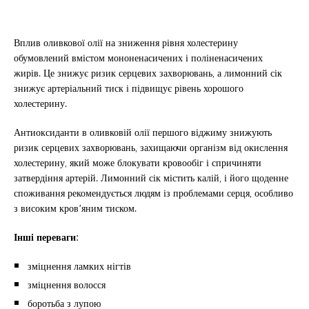
Вплив оливкової олії на зниження рівня холестерину
обумовлений вмістом мононенасичених і поліненасичених
жирів. Це знижує ризик серцевих захворювань, а лимонний сік
знижує артеріальний тиск і підвищує рівень хорошого
холестерину.
Антиоксиданти в оливковій олії першого віджиму знижують
ризик серцевих захворювань, захищаючи організм від окислення
холестерину, який може блокувати кровообіг і спричиняти
затвердіння артерій. Лимонний сік містить калій, і його щоденне
споживання рекомендується людям із проблемами серця, особливо
з високим кров’яним тиском.
Інші переваги:
зміцнення ламких нігтів
зміцнення волосся
боротьба з лупою