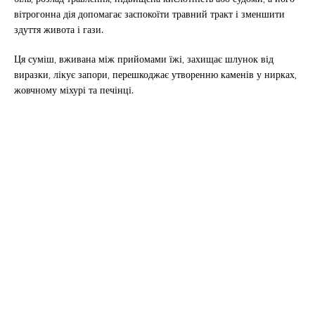
вітрогонна дія допомагає заспокоїти травний тракт і зменшити
здуття живота і гази.
Ця суміш, вживана між прийомами їжі, захищає шлунок від
виразки, лікує запори, перешкоджає утворенню каменів у нирках,
жовчному міхурі та печінці.