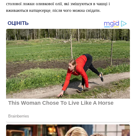
столової ложки оливкової олії, які змішуються в чашці і
вживаються натщесерце, після чого можна снідати.