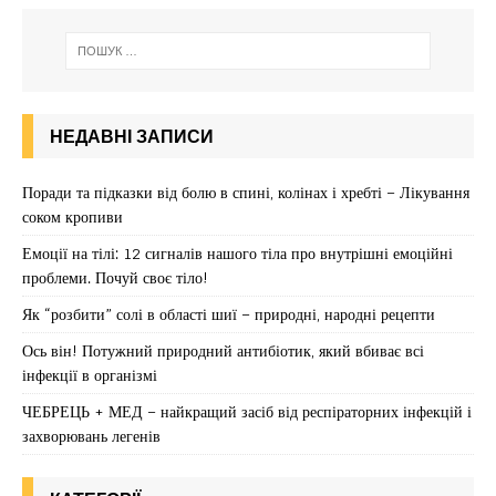
НЕДАВНІ ЗАПИСИ
Поради та підказки від болю в спині, колінах і хребті – Лікування
соком кропиви
Емоції на тілі: 12 сигналів нашого тіла про внутрішні емоційні
проблеми. Почуй своє тіло!
Як “розбити” солі в області шиї – природні, народні рецепти
Ось він! Потужний природний антибіотик, який вбиває всі
інфекції в організмі
ЧЕБРЕЦЬ + МЕД – найкращий засіб від респіраторних інфекцій і
захворювань легенів