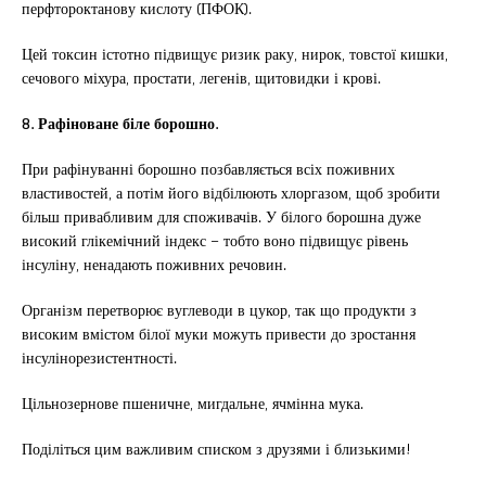
перфтороктанову кислоту (ПФОК).
Цей токсин істотно підвищує ризик раку, нирок, товстої кишки,
сечового міхура, простати, легенів, щитовидки і крові.
8. Рафіноване біле борошно.
При рафінуванні борошно позбавляється всіх поживних
властивостей, а потім його відбілюють хлоргазом, щоб зробити
більш привабливим для споживачів. У білого борошна дуже
високий глікемічний індекс – тобто воно підвищує рівень
інсуліну, ненадають поживних речовин.
Організм перетворює вуглеводи в цукор, так що продукти з
високим вмістом білої муки можуть привести до зростання
інсулінорезистентності.
Цільнозернове пшеничне, мигдальне, ячмінна мука.
Поділіться цим важливим списком з друзями і близькими!