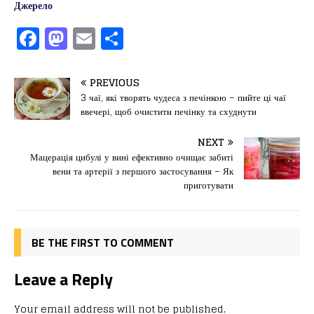
Джерело
F
M
E
П
a
a
m
од
c
st
ai
іл
PREVIOUS
e
o
l
и
3 чаї, які творять чудеса з печінкою – пийте ці чаї
ввечері, щоб очистити печінку та схуднути
b
d
т
o
o
ис
NEXT
Мацерація цибулі у вині ефективно очищає забиті
o
n
я
вени та артерії з першого застосування – Як
k
приготувати
BE THE FIRST TO COMMENT
Leave a Reply
Your email address will not be published.