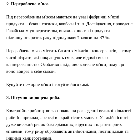
2. Перероблене м’ясо.
Під переробленим м’ясом маються на увазі фабричні м’ясні
продукти – бекон, сосиски, ковбаси і т. п. Дослідження, проведене
Гавайським університетом, виявило, що такі продукти
підвищують ризик раку підшлункової залози на 67%.
Перероблене м’ясо містить багато хімікатів і консервантів, в тому
числі нітрати, які покращують смак, але відомі своєю
канцерогенністю. Особливо шкідливо копчене м’ясо, тому що
воно вбирає в себе смоли.
Купуйте нежирне м’ясо і готуйте його самі.
3. Штучно вирощена риба.
Комерційне рибництво засноване на розведенні великої кількості
риби (наприклад, лосося) в вкрай тісних умовах. У такій тісноті
дуже високий ризик бактеріальних, вірусних і паразитарних
епідемій, тому рибу обробляють антибіотиками, пестицидами та
іншими канцерогенами.