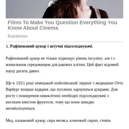
1. Рафінований цукор і штучні підсолоджувачі.
Рафінований цукор не тільки підвищує рівень інсуліну, але і є
живильним середовищем для ракових клітин. Цей факт відомий
науці досить давно.
Ще в 1931 році німецький нобелівський лауреат з медицини Отто
Варбург вперше відкрив, що пухлини харчуються цукрами. Для
росту і поширення онкоклітині необхідні підсолоджувачі з
високим вмістом фруктози, тому що вони швидко
метаболізуються.
Мед, пальмовий цукор, сира меляса, кленовий сироп, стевія.