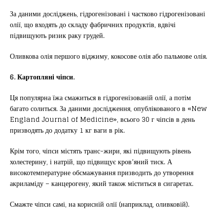
За даними досліджень, гідрогенізовані і частково гідрогенізовані
олії, що входять до складу фабричних продуктів, вдвічі
підвищують ризик раку грудей.
Оливкова олія першого віджиму, кокосове олія або пальмове олія.
6. Картопляні чіпси.
Ця популярна їжа смажиться в гідрогенізованій олії, а потім
багато солиться. За даними дослідження, опублікованого в «New
England Journal of Medicine», всього 30 г чіпсів в день
призводять до додатку 1 кг ваги в рік.
Крім того, чіпси містять транс-жири, які підвищують рівень
холестерину, і натрій, що підвищує кров’яний тиск. А
високотемпературне обсмажування призводить до утворення
акриламіду – канцерогену, який також міститься в сигаретах.
Смажте чіпси самі, на корисній олії (наприклад, оливковій).