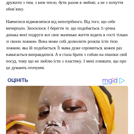
дружити з тим, з ким тепло, бути разом в любові, а не з почуття
обов’язку.
Навчитися відмовлятися від непотрібного. Від того, що себе
вичерпало. Зносилося. І берегти те, що подобається. 5-річна
донька моєї подруги все своє маленьке життя ходить в гості тільки
зі своєю ложкою. Вона може собі дозволити розкіш їсти тією
ложкою, яка їй подобається. Її мама дуже соромиться, кожен раз
намагається виправдатися. А я стала брати з собою на пікніки свій
посуд, тому що не люблю їсти з пластику. І мені плювати, що про
це думають оточуючі.