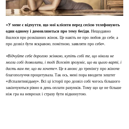
«У мене є відчуття, що мої клієнти перед сесією телефонують
один одному і домовляються про тему бесіди.
Нещодавно
йшлося про розкішних жінок. Це навіть не про любов до себе, а
про дозвіл бути яскравою, помітною, заявляти про себе».
«Відчуйте себе дорогою жінкою, купіть собі те, що ніколи не
могли собі дозволити, і тоді Всесвіт зрозуміє, що ви цього варті, і
дасть вам те, що ви хочете»
. Це я анонс до тренінгу про жіноче
благополуччя процитувала. Так ось, мені пора вводити хештег
«#спалитивідьму». Всі ці історії про дозвіл собі чогось більшого
закінчуються рівно в день оплати рахунків. Тому що це не більше
ніж гра на неврозах і страху бути відкинутою.