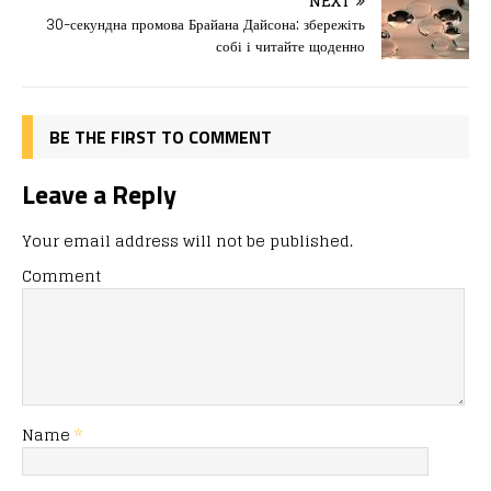
o
o
ис
NEXT
30-секундна промова Брайана Дайсона: збережіть
o
n
я
собі і читайте щоденно
k
BE THE FIRST TO COMMENT
Leave a Reply
Your email address will not be published.
Comment
Name
*