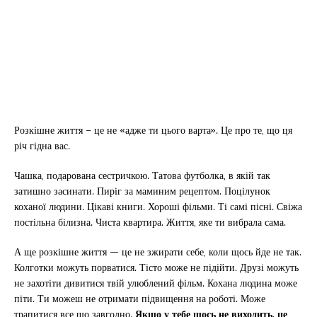
Розкішне життя – це не «адже ти цього варта». Це про те, що ця
річ гідна вас.
Чашка, подарована сестричкою. Татова футболка, в якій так
затишно засинати. Пиріг за маминим рецептом. Поцілунок
коханої людини. Цікаві книги. Хороші фільми. Ті самі пісні. Свіжа
постільна білизна. Чиста квартира. Життя, яке ти вибрала сама.
А ще розкішне життя — це не зжирати себе, коли щось йде не так.
Колготки можуть порватися. Тісто може не підійти. Друзі можуть
не захотіти дивитися твій улюблений фільм. Кохана людина може
піти. Ти можеш не отримати підвищення на роботі. Може
трапитися все що завгодно.
Якщо у тебе щось не виходить, це