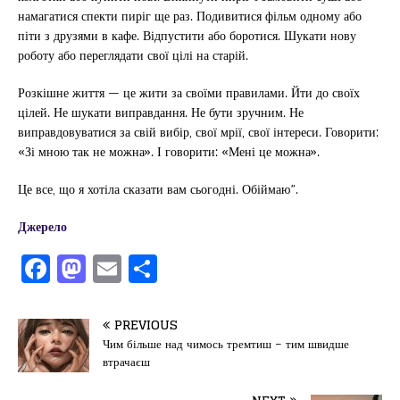
намагатися спекти пиріг ще раз. Подивитися фільм одному або
піти з друзями в кафе. Відпустити або боротися. Шукати нову
роботу або переглядати свої цілі на старій.
Розкішне життя — це жити за своїми правилами. Йти до своїх
цілей. Не шукати виправдання. Не бути зручним. Не
виправдовуватися за свій вибір, свої мрії, свої інтереси. Говорити:
«Зі мною так не можна». І говорити: «Мені це можна».
Це все, що я хотіла сказати вам сьогодні. Обіймаю”.
Джерело
F
M
E
П
a
a
m
од
c
st
ai
іл
PREVIOUS
e
o
l
и
Чим більше над чимось тремтиш – тим швидше
втрачаєш
b
d
т