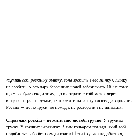
«Купіть собі розкішну білизну, вона зробить з вас жінку».
Жінку
не зробить. А ось пару безсонних ночей забезпечить. Ні, не тому,
що у вас буде секс, а тому, що ви згризете собі мозок через
витрачені гроші і думки, як прожити на решту тисячу до зарплати.
Розкіш — це не труси, не помади, не ресторани і не шпильки.
Справжня розкіш – це жити так, як тобі зручно
. У зручних
трусах. У зручних черевиках. З тим кольором помади, який тобі
подобається, або без помади взагалі. Їсти їжу, яка подобається,