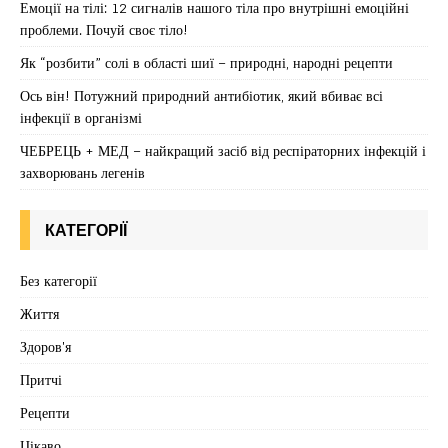
Емоції на тілі: 12 сигналів нашого тіла про внутрішні емоційні
проблеми. Почуй своє тіло!
Як “розбити” солі в області шиї – природні, народні рецепти
Ось він! Потужний природний антибіотик, який вбиває всі
інфекції в організмі
ЧЕБРЕЦЬ + МЕД – найкращий засіб від респіраторних інфекцій і
захворювань легенів
КАТЕГОРІЇ
Без категорії
Життя
Здоров'я
Притчі
Рецепти
Цікаво